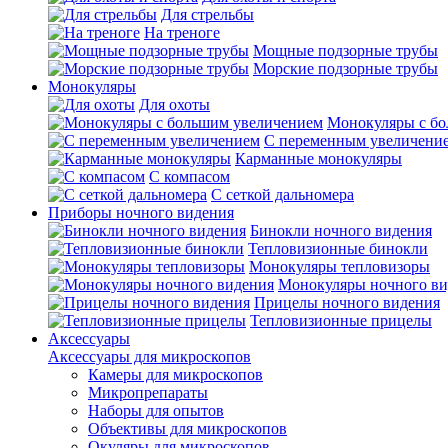
Для стрельбы
На треноге
Мощные подзорные трубы
Морские подзорные трубы
Монокуляры
Для охоты
Монокуляры с б
С переменным увеличени
Карманные монокуляры
С компасом
С сеткой дальномера
Приборы ночного видения
Бинокли ночного видения
Тепловизионные бинокли
Монокуляры тепловизоры
Монокуляры ночного ви
Прицелы ночного видения
Тепловизионные прицелы
Аксессуары
Аксессуары для микроскопов
Камеры для микроскопов
Микропрепараты
Наборы для опытов
Объективы для микроскопов
Окуляры для микроскопов