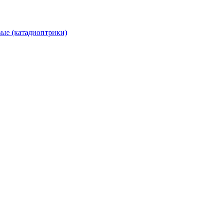
вые (катадиоптрики)