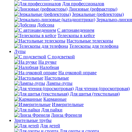
Для профессионалов
Линзовые (рефракторы)
Зеркальные (рефлекторы)
Зеркально-линзо
Добсона
С автонаведением
Телескопы в кейсе
Настольные телескопы
Телескопы для телефона
Лупы
С подсветкой
На ручке
Налобная
На очковой оправе
Настольные
Лампы-лупы
Для чтения (просмотровая)
Для шитья (текстильная)
Карманные
Измерительные
Для пайки
Линза Френеля
Зрительные трубы
Для детей
Для охоты и спорта