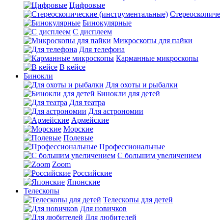
Цифровые
Стереоскопиче
Бинокулярные
С дисплеем
Микроскопы для пайки
Для телефона
Карманные микроскопы
В кейсе
Бинокли
Для охоты и рыбалки
Бинокли для детей
Для театра
Для астрономии
Армейские
Морские
Полевые
Профессиональные
С большим увеличением
Zoom
Российские
Японские
Телескопы
Телескопы для детей
Для новичков
Для любителей