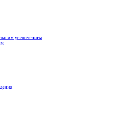
ольшим увеличением
ем
дения