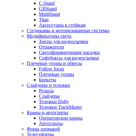
C-Stand
GBStand
MultiStand
Titan
Аксессуары к стойкам
Стедикамы и моторизованные системы
Модификаторы света
Зонты для видеосъемки
Отражатели
Светоформирующие насадки
Софтбоксы для видеосъемки
Плечевые упоры и обвесы
Follow focus
Плечевые упоры
Брекеты
Слайдеры и тележки
Рельсы
Слайдеры
Тележки Dolly
Тележки TrackMaster
Краны и автогрипы
Операторские краны
Автогрипы
Фоны хромакей
Телесуфлеры