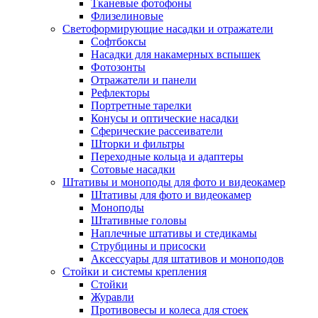
Тканевые фотофоны
Флизелиновые
Светоформирующие насадки и отражатели
Софтбоксы
Насадки для накамерных вспышек
Фотозонты
Отражатели и панели
Рефлекторы
Портретные тарелки
Конусы и оптические насадки
Сферические рассеиватели
Шторки и фильтры
Переходные кольца и адаптеры
Сотовые насадки
Штативы и моноподы для фото и видеокамер
Штативы для фото и видеокамер
Моноподы
Штативные головы
Наплечные штативы и стедикамы
Струбцины и присоски
Аксессуары для штативов и моноподов
Стойки и системы крепления
Стойки
Журавли
Противовесы и колеса для стоек