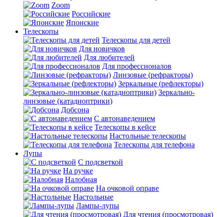
Zoom
Российские
Японские
Телескопы
Телескопы для детей
Для новичков
Для любителей
Для профессионалов
Линзовые (рефракторы)
Зеркальные (рефлекторы)
Зеркально-
линзовые (катадиоптрики)
Добсона
С автонаведением
Телескопы в кейсе
Настольные телескопы
Телескопы для телефона
Лупы
С подсветкой
На ручке
Налобная
На очковой оправе
Настольные
Лампы-лупы
Для чтения (просмотровая)