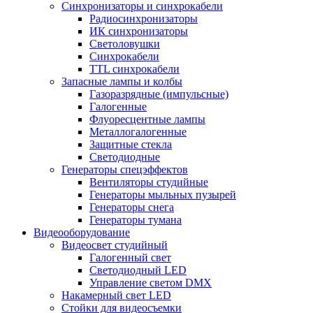
Синхронизаторы и синхрокабели
Радиосинхронизаторы
ИК синхронизаторы
Светоловушки
Синхрокабели
TTL синхрокабели
Запасные лампы и колбы
Газоразрядные (импульсные)
Галогенные
Флуоресцентные лампы
Металлогалогенные
Защитные стекла
Светодиодные
Генераторы спецэффектов
Вентиляторы студийные
Генераторы мыльных пузырей
Генераторы снега
Генераторы тумана
Видеооборудование
Видеосвет студийный
Галогенный свет
Светодиодный LED
Управление светом DMX
Накамерный свет LED
Стойки для видеосъемки