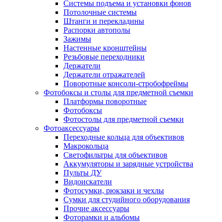
Системы подъема и установки фонов
Потолочные системы
Штанги и перекладины
Распорки автополы
Зажимы
Настенные кронштейны
Резьбовые переходники
Держатели
Держатели отражателей
Поворотные консоли-стробофреймы
Фотобоксы и столы для предметной съемки
Платформы поворотные
Фотобоксы
Фотостолы для предметной съемки
Фотоаксессуары
Переходные кольца для объективов
Макрокольца
Светофильтры для объективов
Аккумуляторы и зарядные устройства
Пульты ДУ
Видоискатели
Фотосумки, рюкзаки и чехлы
Сумки для студийного оборудования
Прочие аксессуары
Фоторамки и альбомы