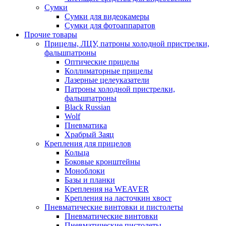
Сумки
Сумки для видеокамеры
Сумки для фотоаппаратов
Прочие товары
Прицелы, ЛЦУ, патроны холодной пристрелки,
фальшпатроны
Оптические прицелы
Коллиматорные прицелы
Лазерные целеуказатели
Патроны холодной пристрелки,
фальшпатроны
Black Russian
Wolf
Пневматика
Храбрый Заяц
Крепления для прицелов
Кольца
Боковые кронштейны
Моноблоки
Базы и планки
Крепления на WEAVER
Крепления на ласточкин хвост
Пневматические винтовки и пистолеты
Пневматические винтовки
Пневматические пистолеты