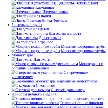
Для шитья (текстильная)
Карманные
Измерительные
Для пайки
Линза Френеля
Зрительные трубы
Для детей
Для охоты и спорта
Для стрельбы
На треноге
Мощные подзорные трубы
Морские подзорные трубы
Монокуляры
Для охоты
Монокуляры с
большим увеличением
С переменным
увеличением
Карманные монокуляры
С компасом
С сеткой дальномера
Приборы ночного видения
Бинокли ночного видения
Тепловизионные бинокли
Монокуляры тепловизоры