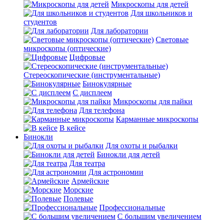
Микроскопы для детей
Для школьников и
студентов
Для лаборатории
Световые
микроскопы (оптические)
Цифровые
Стереоскопические (инструментальные)
Бинокулярные
С дисплеем
Микроскопы для пайки
Для телефона
Карманные микроскопы
В кейсе
Бинокли
Для охоты и рыбалки
Бинокли для детей
Для театра
Для астрономии
Армейские
Морские
Полевые
Профессиональные
С большим увеличением