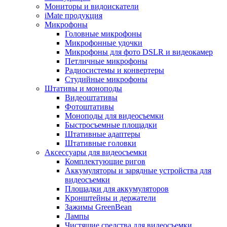
Мониторы и видоискатели
iMate продукция
Микрофоны
Головные микрофоны
Микрофонные удочки
Микрофоны для фото DSLR и видеокамер
Петличные микрофоны
Радиосистемы и конвертеры
Студийные микрофоны
Штативы и моноподы
Видеоштативы
Фотоштативы
Моноподы для видеосъемки
Быстросъемные площадки
Штативные адаптеры
Штативные головки
Аксессуары для видеосъемки
Комплектующие ригов
Аккумуляторы и зарядные устройства для
видеосъемки
Площадки для аккумуляторов
Кронштейны и держатели
Зажимы GreenBean
Лампы
Чистящие средства для видеосъемки