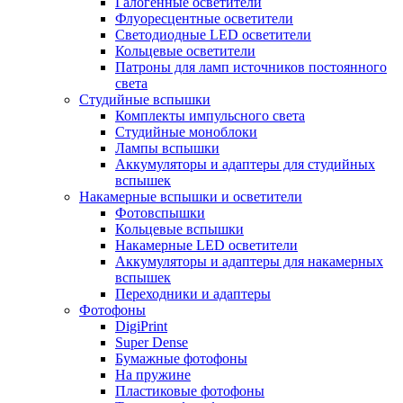
Галогенные осветители
Флуоресцентные осветители
Светодиодные LED осветители
Кольцевые осветители
Патроны для ламп источников постоянного
света
Студийные вспышки
Комплекты импульсного света
Студийные моноблоки
Лампы вспышки
Аккумуляторы и адаптеры для студийных
вспышек
Накамерные вспышки и осветители
Фотовспышки
Кольцевые вспышки
Накамерные LED осветители
Аккумуляторы и адаптеры для накамерных
вспышек
Переходники и адаптеры
Фотофоны
DigiPrint
Super Dense
Бумажные фотофоны
На пружине
Пластиковые фотофоны