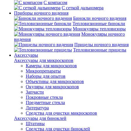
С компасом
С сеткой дальномера
Приборы ночного видения
Бинокли ночного видения
Тепловизионные бинокли
Монокуляры тепловизоры
Монокуляры ночного
видения
Прицелы ночного видения
Тепловизионные прицелы
Аксессуары
Аксессуары для микроскопов
Камеры для микроскопов
Микропрепараты
Наборы для опытов
Объективы для микроскопов
Окуляры для микроскопов
Запчасти
Покровные стекла
Предметные стекла
Литература
Средства для очистки микроскопов
Аксессуары для биноклей
Штативы
Средства для очистки биноклей