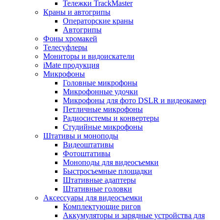
Тележки TrackMaster
Краны и автогрипы
Операторские краны
Автогрипы
Фоны хромакей
Телесуфлеры
Мониторы и видоискатели
iMate продукция
Микрофоны
Головные микрофоны
Микрофонные удочки
Микрофоны для фото DSLR и видеокамер
Петличные микрофоны
Радиосистемы и конвертеры
Студийные микрофоны
Штативы и моноподы
Видеоштативы
Фотоштативы
Моноподы для видеосъемки
Быстросъемные площадки
Штативные адаптеры
Штативные головки
Аксессуары для видеосъемки
Комплектующие ригов
Аккумуляторы и зарядные устройства для