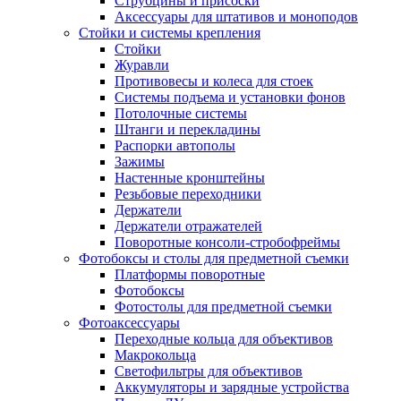
Струбцины и присоски
Аксессуары для штативов и моноподов
Стойки и системы крепления
Стойки
Журавли
Противовесы и колеса для стоек
Системы подъема и установки фонов
Потолочные системы
Штанги и перекладины
Распорки автополы
Зажимы
Настенные кронштейны
Резьбовые переходники
Держатели
Держатели отражателей
Поворотные консоли-стробофреймы
Фотобоксы и столы для предметной съемки
Платформы поворотные
Фотобоксы
Фотостолы для предметной съемки
Фотоаксессуары
Переходные кольца для объективов
Макрокольца
Светофильтры для объективов
Аккумуляторы и зарядные устройства