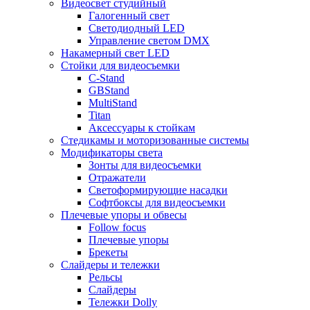
Видеосвет студийный
Галогенный свет
Светодиодный LED
Управление светом DMX
Накамерный свет LED
Стойки для видеосъемки
C-Stand
GBStand
MultiStand
Titan
Аксессуары к стойкам
Стедикамы и моторизованные системы
Модификаторы света
Зонты для видеосъемки
Отражатели
Светоформирующие насадки
Софтбоксы для видеосъемки
Плечевые упоры и обвесы
Follow focus
Плечевые упоры
Брекеты
Слайдеры и тележки
Рельсы
Слайдеры
Тележки Dolly