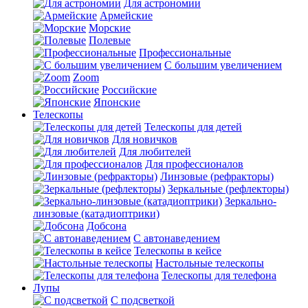
Для астрономии
Армейские
Морские
Полевые
Профессиональные
С большим увеличением
Zoom
Российские
Японские
Телескопы
Телескопы для детей
Для новичков
Для любителей
Для профессионалов
Линзовые (рефракторы)
Зеркальные (рефлекторы)
Зеркально-
линзовые (катадиоптрики)
Добсона
С автонаведением
Телескопы в кейсе
Настольные телескопы
Телескопы для телефона
Лупы
С подсветкой