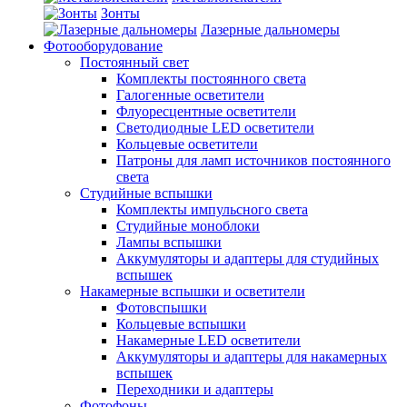
Зонты
Лазерные дальномеры
Фотооборудование
Постоянный свет
Комплекты постоянного света
Галогенные осветители
Флуоресцентные осветители
Светодиодные LED осветители
Кольцевые осветители
Патроны для ламп источников постоянного
света
Студийные вспышки
Комплекты импульсного света
Студийные моноблоки
Лампы вспышки
Аккумуляторы и адаптеры для студийных
вспышек
Накамерные вспышки и осветители
Фотовспышки
Кольцевые вспышки
Накамерные LED осветители
Аккумуляторы и адаптеры для накамерных
вспышек
Переходники и адаптеры
Фотофоны