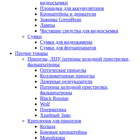
видеосъемки
Площадки для аккумуляторов
Кронштейны и держатели
Зажимы GreenBean
Лампы
Чистящие средства для видеосъемки
Сумки
Сумки для видеокамеры
Сумки для фотоаппаратов
Прочие товары
Прицелы, ЛЦУ, патроны холодной пристрелки,
фальшпатроны
Оптические прицелы
Коллиматорные прицелы
Лазерные целеуказатели
Патроны холодной пристрелки,
фальшпатроны
Black Russian
Wolf
Пневматика
Храбрый Заяц
Крепления для прицелов
Кольца
Боковые кронштейны
Моноблоки