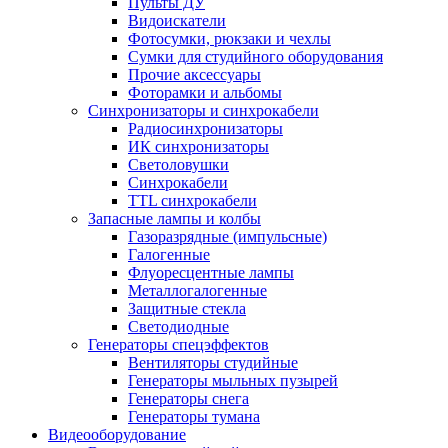
Пульты ДУ
Видоискатели
Фотосумки, рюкзаки и чехлы
Сумки для студийного оборудования
Прочие аксессуары
Фоторамки и альбомы
Синхронизаторы и синхрокабели
Радиосинхронизаторы
ИК синхронизаторы
Светоловушки
Синхрокабели
TTL синхрокабели
Запасные лампы и колбы
Газоразрядные (импульсные)
Галогенные
Флуоресцентные лампы
Металлогалогенные
Защитные стекла
Светодиодные
Генераторы спецэффектов
Вентиляторы студийные
Генераторы мыльных пузырей
Генераторы снега
Генераторы тумана
Видеооборудование