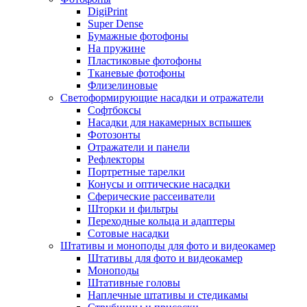
DigiPrint
Super Dense
Бумажные фотофоны
На пружине
Пластиковые фотофоны
Тканевые фотофоны
Флизелиновые
Светоформирующие насадки и отражатели
Софтбоксы
Насадки для накамерных вспышек
Фотозонты
Отражатели и панели
Рефлекторы
Портретные тарелки
Конусы и оптические насадки
Сферические рассеиватели
Шторки и фильтры
Переходные кольца и адаптеры
Сотовые насадки
Штативы и моноподы для фото и видеокамер
Штативы для фото и видеокамер
Моноподы
Штативные головы
Наплечные штативы и стедикамы