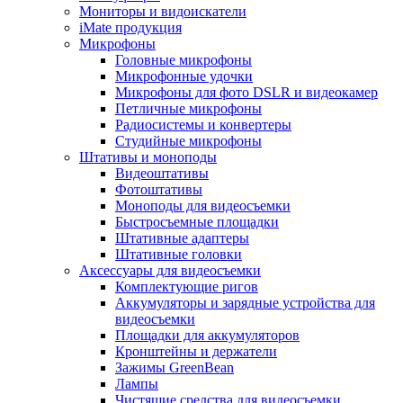
Мониторы и видоискатели
iMate продукция
Микрофоны
Головные микрофоны
Микрофонные удочки
Микрофоны для фото DSLR и видеокамер
Петличные микрофоны
Радиосистемы и конвертеры
Студийные микрофоны
Штативы и моноподы
Видеоштативы
Фотоштативы
Моноподы для видеосъемки
Быстросъемные площадки
Штативные адаптеры
Штативные головки
Аксессуары для видеосъемки
Комплектующие ригов
Аккумуляторы и зарядные устройства для
видеосъемки
Площадки для аккумуляторов
Кронштейны и держатели
Зажимы GreenBean
Лампы
Чистящие средства для видеосъемки