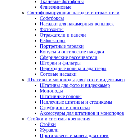
Тканевые фотофоны
Флизелиновые
Светоформирующие насадки и отражатели
Софтбоксы
Насадки для накамерных вспышек
Фотозонты
Отражатели и панели
Рефлекторы
Портретные тарелки
Конусы и оптические насадки
Сферические рассеиватели
Шторки и фильтры
Переходные кольца и адаптеры
Сотовые насадки
Штативы и моноподы для фото и видеокамер
Штативы для фото и видеокамер
Моноподы
Штативные головы
Наплечные штативы и стедикамы
Струбцины и присоски
Аксессуары для штативов и моноподов
Стойки и системы крепления
Стойки
Журавли
Противовесы и колеса для стоек