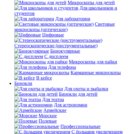
Микроскопы для детей
Для школьников и
студентов
Для лаборатории
Световые
микроскопы (оптические)
Цифровые
Стереоскопические (инструментальные)
Бинокулярные
С дисплеем
Микроскопы для пайки
Для телефона
Карманные микроскопы
В кейсе
Бинокли
Для охоты и рыбалки
Бинокли для детей
Для театра
Для астрономии
Армейские
Морские
Полевые
Профессиональные
С большим увеличением