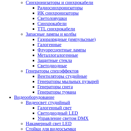
Синхронизаторы и синхрокабели
Радиосинхронизаторы
ИК синхронизаторы
Светоловушки
Синхрокабели
TTL синхрокабели
Запасные лампы и колбы
Газоразрядные (импульсные)
Галогенные
Флуоресцентные лампы
Металлогалогенные
Защитные стекла
Светодиодные
Генераторы спецэффектов
Вентиляторы студийные
Генераторы мыльных пузырей
Генераторы снега
Генераторы тумана
Видеооборудование
Видеосвет студийный
Галогенный свет
Светодиодный LED
Управление светом DMX
Накамерный свет LED
Стойки для видеосъемки