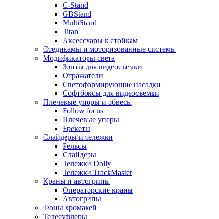
C-Stand
GBStand
MultiStand
Titan
Аксессуары к стойкам
Стедикамы и моторизованные системы
Модификаторы света
Зонты для видеосъемки
Отражатели
Светоформирующие насадки
Софтбоксы для видеосъемки
Плечевые упоры и обвесы
Follow focus
Плечевые упоры
Брекеты
Слайдеры и тележки
Рельсы
Слайдеры
Тележки Dolly
Тележки TrackMaster
Краны и автогрипы
Операторские краны
Автогрипы
Фоны хромакей
Телесуфлеры