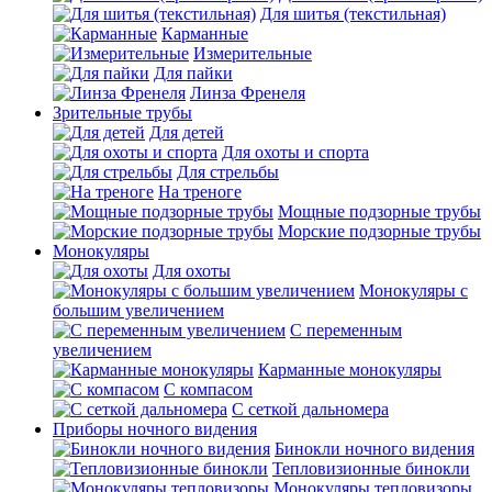
Для шитья (текстильная)
Карманные
Измерительные
Для пайки
Линза Френеля
Зрительные трубы
Для детей
Для охоты и спорта
Для стрельбы
На треноге
Мощные подзорные трубы
Морские подзорные трубы
Монокуляры
Для охоты
Монокуляры с
большим увеличением
С переменным
увеличением
Карманные монокуляры
С компасом
С сеткой дальномера
Приборы ночного видения
Бинокли ночного видения
Тепловизионные бинокли
Монокуляры тепловизоры