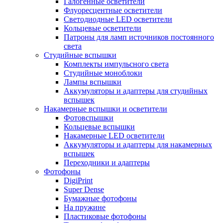
Галогенные осветители
Флуоресцентные осветители
Светодиодные LED осветители
Кольцевые осветители
Патроны для ламп источников постоянного
света
Студийные вспышки
Комплекты импульсного света
Студийные моноблоки
Лампы вспышки
Аккумуляторы и адаптеры для студийных
вспышек
Накамерные вспышки и осветители
Фотовспышки
Кольцевые вспышки
Накамерные LED осветители
Аккумуляторы и адаптеры для накамерных
вспышек
Переходники и адаптеры
Фотофоны
DigiPrint
Super Dense
Бумажные фотофоны
На пружине
Пластиковые фотофоны