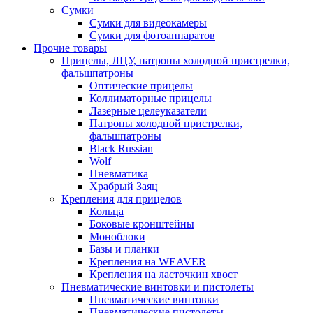
Сумки
Сумки для видеокамеры
Сумки для фотоаппаратов
Прочие товары
Прицелы, ЛЦУ, патроны холодной пристрелки,
фальшпатроны
Оптические прицелы
Коллиматорные прицелы
Лазерные целеуказатели
Патроны холодной пристрелки,
фальшпатроны
Black Russian
Wolf
Пневматика
Храбрый Заяц
Крепления для прицелов
Кольца
Боковые кронштейны
Моноблоки
Базы и планки
Крепления на WEAVER
Крепления на ласточкин хвост
Пневматические винтовки и пистолеты
Пневматические винтовки
Пневматические пистолеты