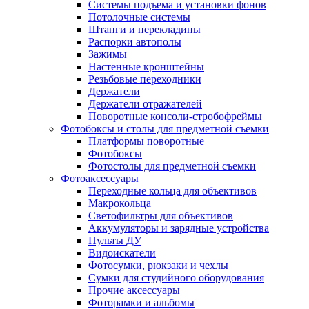
Системы подъема и установки фонов
Потолочные системы
Штанги и перекладины
Распорки автополы
Зажимы
Настенные кронштейны
Резьбовые переходники
Держатели
Держатели отражателей
Поворотные консоли-стробофреймы
Фотобоксы и столы для предметной съемки
Платформы поворотные
Фотобоксы
Фотостолы для предметной съемки
Фотоаксессуары
Переходные кольца для объективов
Макрокольца
Светофильтры для объективов
Аккумуляторы и зарядные устройства
Пульты ДУ
Видоискатели
Фотосумки, рюкзаки и чехлы
Сумки для студийного оборудования
Прочие аксессуары
Фоторамки и альбомы