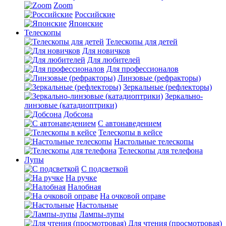
Zoom
Российские
Японские
Телескопы
Телескопы для детей
Для новичков
Для любителей
Для профессионалов
Линзовые (рефракторы)
Зеркальные (рефлекторы)
Зеркально-
линзовые (катадиоптрики)
Добсона
С автонаведением
Телескопы в кейсе
Настольные телескопы
Телескопы для телефона
Лупы
С подсветкой
На ручке
Налобная
На очковой оправе
Настольные
Лампы-лупы
Для чтения (просмотровая)