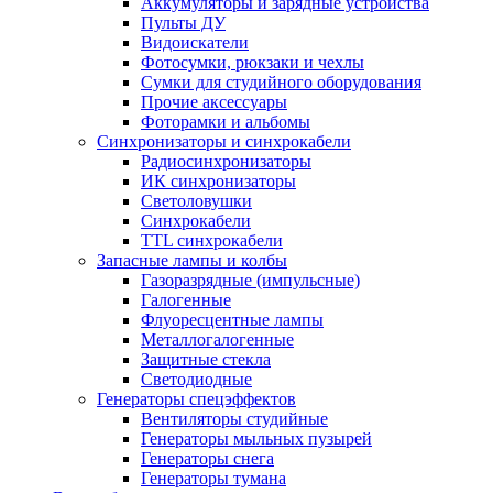
Аккумуляторы и зарядные устройства
Пульты ДУ
Видоискатели
Фотосумки, рюкзаки и чехлы
Сумки для студийного оборудования
Прочие аксессуары
Фоторамки и альбомы
Синхронизаторы и синхрокабели
Радиосинхронизаторы
ИК синхронизаторы
Светоловушки
Синхрокабели
TTL синхрокабели
Запасные лампы и колбы
Газоразрядные (импульсные)
Галогенные
Флуоресцентные лампы
Металлогалогенные
Защитные стекла
Светодиодные
Генераторы спецэффектов
Вентиляторы студийные
Генераторы мыльных пузырей
Генераторы снега
Генераторы тумана