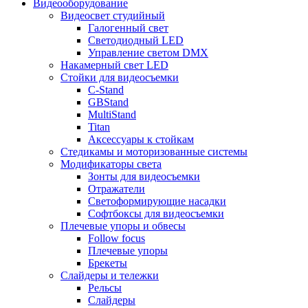
Видеооборудование
Видеосвет студийный
Галогенный свет
Светодиодный LED
Управление светом DMX
Накамерный свет LED
Стойки для видеосъемки
C-Stand
GBStand
MultiStand
Titan
Аксессуары к стойкам
Стедикамы и моторизованные системы
Модификаторы света
Зонты для видеосъемки
Отражатели
Светоформирующие насадки
Софтбоксы для видеосъемки
Плечевые упоры и обвесы
Follow focus
Плечевые упоры
Брекеты
Слайдеры и тележки
Рельсы
Слайдеры