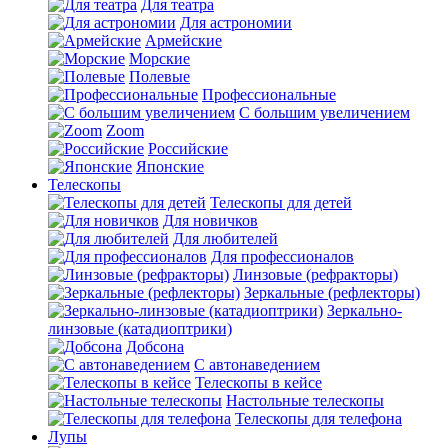
Для театра
Для астрономии
Армейские
Морские
Полевые
Профессиональные
С большим увеличением
Zoom
Российские
Японские
Телескопы
Телескопы для детей
Для новичков
Для любителей
Для профессионалов
Линзовые (рефракторы)
Зеркальные (рефлекторы)
Зеркально-
линзовые (катадиоптрики)
Добсона
С автонаведением
Телескопы в кейсе
Настольные телескопы
Телескопы для телефона
Лупы