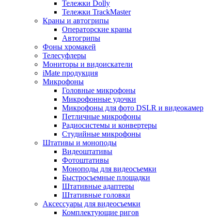
Тележки Dolly
Тележки TrackMaster
Краны и автогрипы
Операторские краны
Автогрипы
Фоны хромакей
Телесуфлеры
Мониторы и видоискатели
iMate продукция
Микрофоны
Головные микрофоны
Микрофонные удочки
Микрофоны для фото DSLR и видеокамер
Петличные микрофоны
Радиосистемы и конвертеры
Студийные микрофоны
Штативы и моноподы
Видеоштативы
Фотоштативы
Моноподы для видеосъемки
Быстросъемные площадки
Штативные адаптеры
Штативные головки
Аксессуары для видеосъемки
Комплектующие ригов