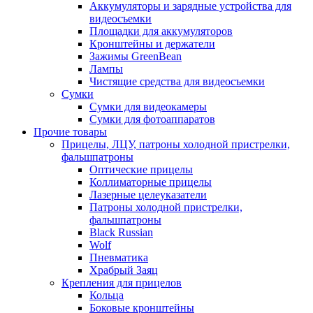
Аккумуляторы и зарядные устройства для
видеосъемки
Площадки для аккумуляторов
Кронштейны и держатели
Зажимы GreenBean
Лампы
Чистящие средства для видеосъемки
Сумки
Сумки для видеокамеры
Сумки для фотоаппаратов
Прочие товары
Прицелы, ЛЦУ, патроны холодной пристрелки,
фальшпатроны
Оптические прицелы
Коллиматорные прицелы
Лазерные целеуказатели
Патроны холодной пристрелки,
фальшпатроны
Black Russian
Wolf
Пневматика
Храбрый Заяц
Крепления для прицелов
Кольца
Боковые кронштейны