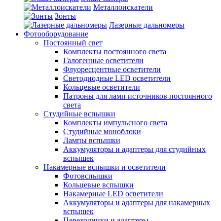
Металлоискатели
Зонты
Лазерные дальномеры
Фотооборудование
Постоянный свет
Комплекты постоянного света
Галогенные осветители
Флуоресцентные осветители
Светодиодные LED осветители
Кольцевые осветители
Патроны для ламп источников постоянного
света
Студийные вспышки
Комплекты импульсного света
Студийные моноблоки
Лампы вспышки
Аккумуляторы и адаптеры для студийных
вспышек
Накамерные вспышки и осветители
Фотовспышки
Кольцевые вспышки
Накамерные LED осветители
Аккумуляторы и адаптеры для накамерных
вспышек
Переходники и адаптеры