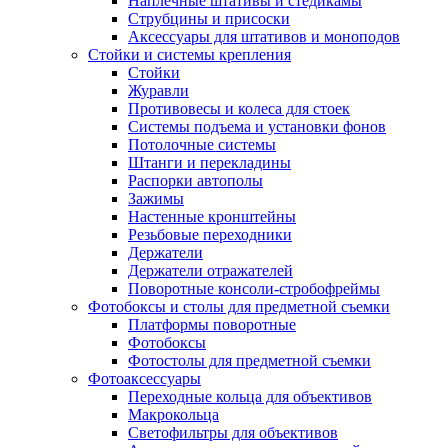
Наплечные штативы и стедикамы
Струбцины и присоски
Аксессуары для штативов и моноподов
Стойки и системы крепления
Стойки
Журавли
Противовесы и колеса для стоек
Системы подъема и установки фонов
Потолочные системы
Штанги и перекладины
Распорки автополы
Зажимы
Настенные кронштейны
Резьбовые переходники
Держатели
Держатели отражателей
Поворотные консоли-стробофреймы
Фотобоксы и столы для предметной съемки
Платформы поворотные
Фотобоксы
Фотостолы для предметной съемки
Фотоаксессуары
Переходные кольца для объективов
Макрокольца
Светофильтры для объективов