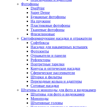
Фотофоны
DigiPrint
Super Dense
Бумажные фотофоны
На пружине
Пластиковые фотофоны
Тканевые фотофоны
Флизелиновые
Светоформирующие насадки и отражатели
Софтбоксы
Насадки для накамерных вспышек
Фотозонты
Отражатели и панели
Рефлекторы
Портретные тарелки
Конусы и оптические насадки
Сферические рассеиватели
Шторки и фильтры
Переходные кольца и адаптеры
Сотовые насадки
Штативы и моноподы для фото и видеокамер
Штативы для фото и видеокамер
Моноподы
Штативные головы