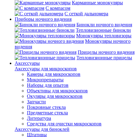
Карманные монокуляры
С компасом
С сеткой дальномера
Приборы ночного видения
Бинокли ночного видения
Тепловизионные бинокли
Монокуляры тепловизоры
Монокуляры ночного
видения
Прицелы ночного видения
Тепловизионные прицелы
Аксессуары
Аксессуары для микроскопов
Камеры для микроскопов
Микропрепараты
Наборы для опытов
Объективы для микроскопов
Окуляры для микроскопов
Запчасти
Покровные стекла
Предметные стекла
Литература
Средства для очистки микроскопов
Аксессуары для биноклей
Штативы