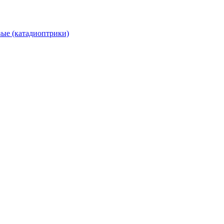
вые (катадиоптрики)