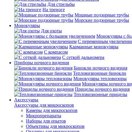
Для стрельбы
На треноге
Мощные подзорные трубы
Морские подзорные трубы
Монокуляры
Для охоты
Монокуляры с б
С переменным увеличени
Карманные монокуляры
С компасом
С сеткой дальномера
Приборы ночного видения
Бинокли ночного видения
Тепловизионные бинокли
Монокуляры тепловизоры
Монокуляры ночного ви
Прицелы ночного видения
Тепловизионные прицелы
Аксессуары
Аксессуары для микроскопов
Камеры для микроскопов
Микропрепараты
Наборы для опытов
Объективы для микроскопов
Окуляры для микроскопов