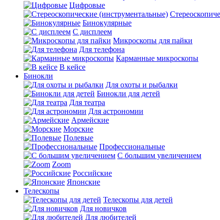
Цифровые
Стереоскопиче
Бинокулярные
С дисплеем
Микроскопы для пайки
Для телефона
Карманные микроскопы
В кейсе
Бинокли
Для охоты и рыбалки
Бинокли для детей
Для театра
Для астрономии
Армейские
Морские
Полевые
Профессиональные
С большим увеличением
Zoom
Российские
Японские
Телескопы
Телескопы для детей
Для новичков
Для любителей