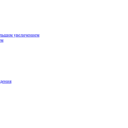
ольшим увеличением
ем
дения