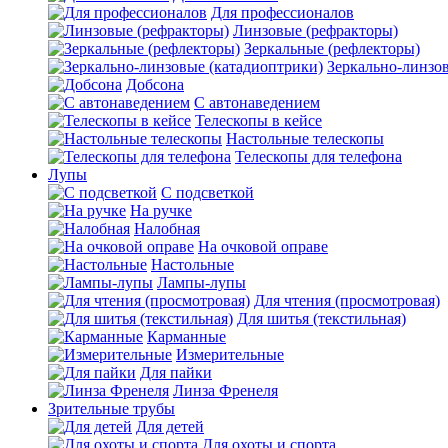
Для профессионалов
Линзовые (рефракторы)
Зеркальные (рефлекторы)
Зеркально-линзо
Добсона
С автонаведением
Телескопы в кейсе
Настольные телескопы
Телескопы для телефона
Лупы
С подсветкой
На ручке
Налобная
На очковой оправе
Настольные
Лампы-лупы
Для чтения (просмотровая)
Для шитья (текстильная)
Карманные
Измерительные
Для пайки
Линза Френеля
Зрительные трубы
Для детей
Для охоты и спорта