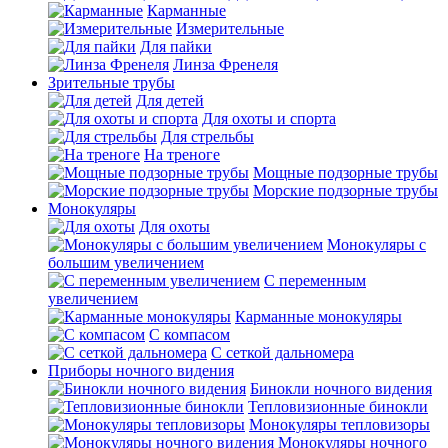
Карманные
Измерительные
Для пайки
Линза Френеля
Зрительные трубы
Для детей
Для охоты и спорта
Для стрельбы
На треноге
Мощные подзорные трубы
Морские подзорные трубы
Монокуляры
Для охоты
Монокуляры с
большим увеличением
С переменным
увеличением
Карманные монокуляры
С компасом
С сеткой дальномера
Приборы ночного видения
Бинокли ночного видения
Тепловизионные бинокли
Монокуляры тепловизоры
Монокуляры ночного