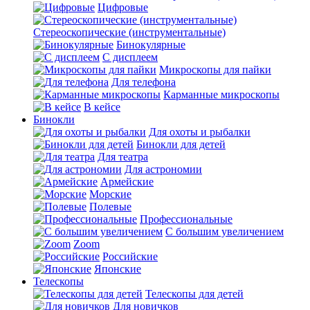
Цифровые
Стереоскопические (инструментальные)
Бинокулярные
С дисплеем
Микроскопы для пайки
Для телефона
Карманные микроскопы
В кейсе
Бинокли
Для охоты и рыбалки
Бинокли для детей
Для театра
Для астрономии
Армейские
Морские
Полевые
Профессиональные
С большим увеличением
Zoom
Российские
Японские
Телескопы
Телескопы для детей
Для новичков