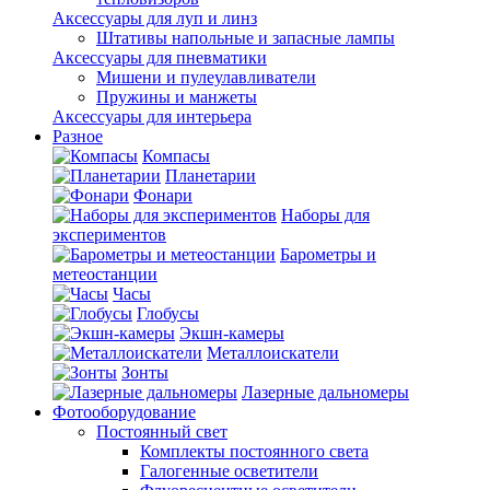
Аксессуары для луп и линз
Штативы напольные и запасные лампы
Аксессуары для пневматики
Мишени и пулеулавливатели
Пружины и манжеты
Аксессуары для интерьера
Разное
Компасы
Планетарии
Фонари
Наборы для
экспериментов
Барометры и
метеостанции
Часы
Глобусы
Экшн-камеры
Металлоискатели
Зонты
Лазерные дальномеры
Фотооборудование
Постоянный свет
Комплекты постоянного света
Галогенные осветители