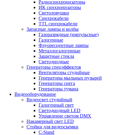
Радиосинхронизаторы
ИК синхронизаторы
Светоловушки
Синхрокабели
TTL синхрокабели
Запасные лампы и колбы
Газоразрядные (импульсные)
Галогенные
Флуоресцентные лампы
Металлогалогенные
Защитные стекла
Светодиодные
Генераторы спецэффектов
Вентиляторы студийные
Генераторы мыльных пузырей
Генераторы снега
Генераторы тумана
Видеооборудование
Видеосвет студийный
Галогенный свет
Светодиодный LED
Управление светом DMX
Накамерный свет LED
Стойки для видеосъемки
C-Stand