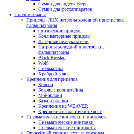
Сумки для видеокамеры
Сумки для фотоаппаратов
Прочие товары
Прицелы, ЛЦУ, патроны холодной пристрелки,
фальшпатроны
Оптические прицелы
Коллиматорные прицелы
Лазерные целеуказатели
Патроны холодной пристрелки,
фальшпатроны
Black Russian
Wolf
Пневматика
Храбрый Заяц
Крепления для прицелов
Кольца
Боковые кронштейны
Моноблоки
Базы и планки
Крепления на WEAVER
Крепления на ласточкин хвост
Пневматические винтовки и пистолеты
Пневматические винтовки
Пневматические пистолеты
Оружейный тюнинг, уход за оружием