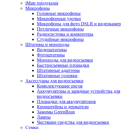
iMate продукция
Микрофоны
Головные микрофоны
Микрофонные удочки
Микрофоны для фото DSLR и видеокамер
Петличные микрофоны
Радиосистемы и конвертеры
Студийные микрофоны
Штативы и моноподы
Видеоштативы
Фотоштативы
Моноподы для видеосъемки
Быстросъемные площадки
Штативные адаптеры
Штативные головки
Аксессуары для видеосъемки
Комплектующие ригов
Аккумуляторы и зарядные устройства для
видеосъемки
Площадки для аккумуляторов
Кронштейны и держатели
Зажимы GreenBean
Лампы
Чистящие средства для видеосъемки
Сумки