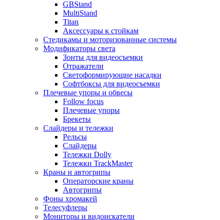
GBStand
MultiStand
Titan
Аксессуары к стойкам
Стедикамы и моторизованные системы
Модификаторы света
Зонты для видеосъемки
Отражатели
Светоформирующие насадки
Софтбоксы для видеосъемки
Плечевые упоры и обвесы
Follow focus
Плечевые упоры
Брекеты
Слайдеры и тележки
Рельсы
Слайдеры
Тележки Dolly
Тележки TrackMaster
Краны и автогрипы
Операторские краны
Автогрипы
Фоны хромакей
Телесуфлеры
Мониторы и видоискатели