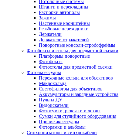
Потолочные системы
Штанги и перекладины
Распорки автополы
Зажимы
Настенные кронштейны
Резьбовые переходники
Держатели
Держатели отражателей
Поворотные консоли-стробофреймы
Фотобоксы и столы для предметной съемки
Платформы поворотные
Фотобоксы
Фотостолы для предметной съемки
Фотоаксессуары
Переходные кольца для объективов
Макрокольца
Светофильтры для объективов
Аккумуляторы и зарядные устройства
Пульты ДУ
Видоискатели
Фотосумки, рюкзаки и чехлы
Сумки для студийного оборудования
Прочие аксессуары
Фоторамки и альбомы
Синхронизаторы и синхрокабели