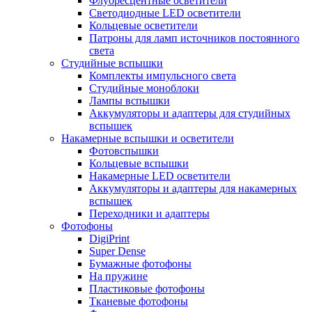
Флуоресцентные осветители
Светодиодные LED осветители
Кольцевые осветители
Патроны для ламп источников постоянного
света
Студийные вспышки
Комплекты импульсного света
Студийные моноблоки
Лампы вспышки
Аккумуляторы и адаптеры для студийных
вспышек
Накамерные вспышки и осветители
Фотовспышки
Кольцевые вспышки
Накамерные LED осветители
Аккумуляторы и адаптеры для накамерных
вспышек
Переходники и адаптеры
Фотофоны
DigiPrint
Super Dense
Бумажные фотофоны
На пружине
Пластиковые фотофоны
Тканевые фотофоны