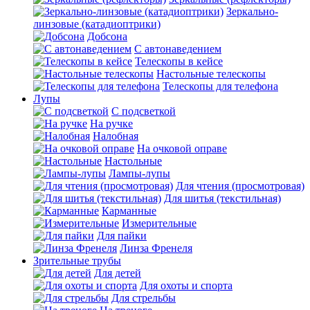
Зеркально-
линзовые (катадиоптрики)
Добсона
С автонаведением
Телескопы в кейсе
Настольные телескопы
Телескопы для телефона
Лупы
С подсветкой
На ручке
Налобная
На очковой оправе
Настольные
Лампы-лупы
Для чтения (просмотровая)
Для шитья (текстильная)
Карманные
Измерительные
Для пайки
Линза Френеля
Зрительные трубы
Для детей
Для охоты и спорта
Для стрельбы