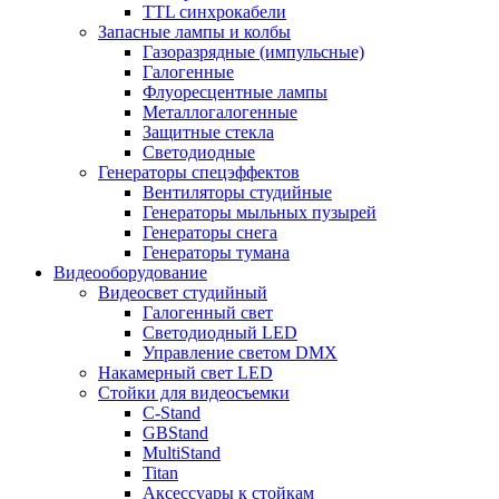
TTL синхрокабели
Запасные лампы и колбы
Газоразрядные (импульсные)
Галогенные
Флуоресцентные лампы
Металлогалогенные
Защитные стекла
Светодиодные
Генераторы спецэффектов
Вентиляторы студийные
Генераторы мыльных пузырей
Генераторы снега
Генераторы тумана
Видеооборудование
Видеосвет студийный
Галогенный свет
Светодиодный LED
Управление светом DMX
Накамерный свет LED
Стойки для видеосъемки
C-Stand
GBStand
MultiStand
Titan
Аксессуары к стойкам