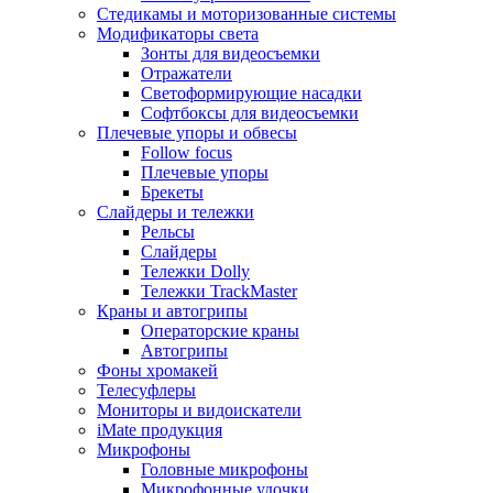
Стедикамы и моторизованные системы
Модификаторы света
Зонты для видеосъемки
Отражатели
Светоформирующие насадки
Софтбоксы для видеосъемки
Плечевые упоры и обвесы
Follow focus
Плечевые упоры
Брекеты
Слайдеры и тележки
Рельсы
Слайдеры
Тележки Dolly
Тележки TrackMaster
Краны и автогрипы
Операторские краны
Автогрипы
Фоны хромакей
Телесуфлеры
Мониторы и видоискатели
iMate продукция
Микрофоны
Головные микрофоны
Микрофонные удочки