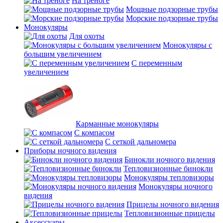
На треноге
Мощные подзорные трубы
Морские подзорные трубы
Монокуляры
Для охоты
Монокуляры с
большим увеличением
С переменным
увеличением
Карманные монокуляры
С компасом
С сеткой дальномера
Приборы ночного видения
Бинокли ночного видения
Тепловизионные бинокли
Монокуляры тепловизоры
Монокуляры ночного
видения
Прицелы ночного видения
Тепловизионные прицелы
Аксессуары