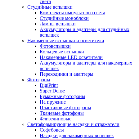
света
Студийные вспышки
Комплекты импульсного света
Студийные моноблоки
Лампы вспышки
Аккумуляторы и адаптеры для студийных
вспышек
Накамерные вспышки и осветители
Фотовспышки
Кольцевые вспышки
Накамерные LED осветители
Аккумуляторы и адаптеры для накамерных
вспышек
Переходники и адаптеры
Фотофоны
DigiPrint
Super Dense
Бумажные фотофоны
На пружине
Пластиковые фотофоны
Тканевые фотофоны
Флизелиновые
Светоформирующие насадки и отражатели
Софтбоксы
Насадки для накамерных вспышек