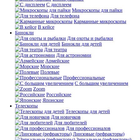
С дисплеем
Микроскопы для пайки
Для телефона
Карманные микроскопы
В кейсе
Бинокли
Для охоты и рыбалки
Бинокли для детей
Для театра
Для астрономии
Армейские
Морские
Полевые
Профессиональные
С большим увеличением
Zoom
Российские
Японские
Телескопы
Телескопы для детей
Для новичков
Для любителей
Для профессионалов
Линзовые (рефракторы)
Зеркальные (рефлекторы)