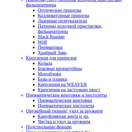
фальшпатроны
Оптические прицелы
Коллиматорные прицелы
Лазерные целеуказатели
Патроны холодной пристрелки,
фальшпатроны
Black Russian
Wolf
Пневматика
Храбрый Заяц
Крепления для прицелов
Кольца
Боковые кронштейны
Моноблоки
Базы и планки
Крепления на WEAVER
Крепления на ласточкин хвост
Пневматические винтовки и пистолеты
Пневматические винтовки
Пневматические пистолеты
Оружейный тюнинг, уход за оружием
Камуфляжная лента и др.
Чистка и уход за оружием
Подствольные фонари