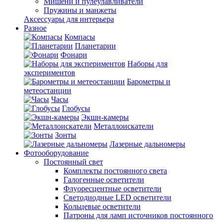
Мишени и пулеулавливатели
Пружины и манжеты
Аксессуары для интерьера
Разное
Компасы
Планетарии
Фонари
Наборы для
экспериментов
Барометры и
метеостанции
Часы
Глобусы
Экшн-камеры
Металлоискатели
Зонты
Лазерные дальномеры
Фотооборудование
Постоянный свет
Комплекты постоянного света
Галогенные осветители
Флуоресцентные осветители
Светодиодные LED осветители
Кольцевые осветители
Патроны для ламп источников постоянного