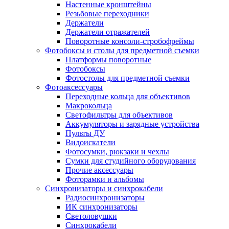
Настенные кронштейны
Резьбовые переходники
Держатели
Держатели отражателей
Поворотные консоли-стробофреймы
Фотобоксы и столы для предметной съемки
Платформы поворотные
Фотобоксы
Фотостолы для предметной съемки
Фотоаксессуары
Переходные кольца для объективов
Макрокольца
Светофильтры для объективов
Аккумуляторы и зарядные устройства
Пульты ДУ
Видоискатели
Фотосумки, рюкзаки и чехлы
Сумки для студийного оборудования
Прочие аксессуары
Фоторамки и альбомы
Синхронизаторы и синхрокабели
Радиосинхронизаторы
ИК синхронизаторы
Светоловушки
Синхрокабели