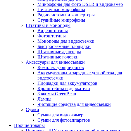
Микрофоны для фото DSLR и видеокамер
Петличные микрофоны
Радиосистемы и конвертеры
Студийные микрофоны
Штативы и моноподы
Видеоштативы
Фотоштативы
Моноподы для видеосъемки
Быстросъемные площадки
Штативные адаптеры
Штативные головки
Аксессуары для видеосъемки
Комплектующие ригов
Аккумуляторы и зарядные устройства для
видеосъемки
Площадки для аккумуляторов
Кронштейны и держатели
Зажимы GreenBean
Лампы
Чистящие средства для видеосъемки
Сумки
Сумки для видеокамеры
Сумки для фотоаппаратов
Прочие товары
Прицелы, ЛЦУ, патроны холодной пристрелки,