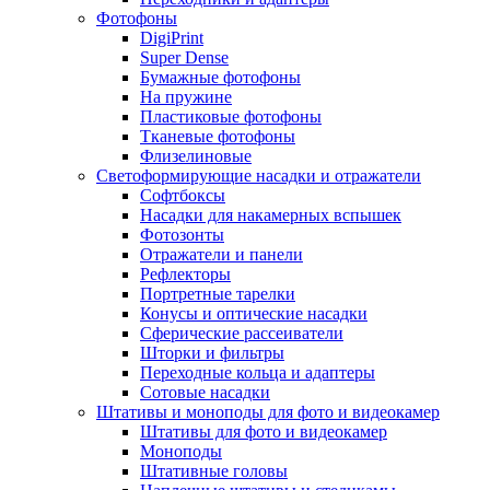
Фотофоны
DigiPrint
Super Dense
Бумажные фотофоны
На пружине
Пластиковые фотофоны
Тканевые фотофоны
Флизелиновые
Светоформирующие насадки и отражатели
Софтбоксы
Насадки для накамерных вспышек
Фотозонты
Отражатели и панели
Рефлекторы
Портретные тарелки
Конусы и оптические насадки
Сферические рассеиватели
Шторки и фильтры
Переходные кольца и адаптеры
Сотовые насадки
Штативы и моноподы для фото и видеокамер
Штативы для фото и видеокамер
Моноподы
Штативные головы