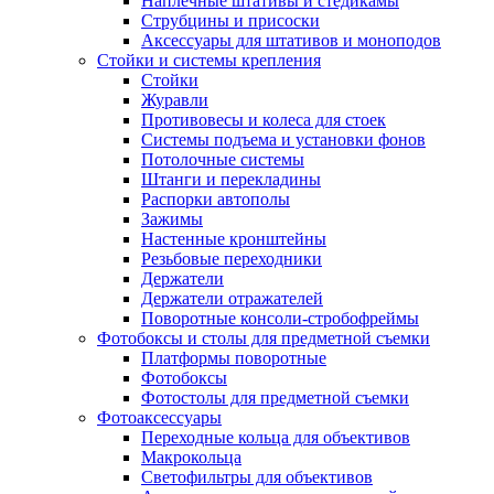
Наплечные штативы и стедикамы
Струбцины и присоски
Аксессуары для штативов и моноподов
Стойки и системы крепления
Стойки
Журавли
Противовесы и колеса для стоек
Системы подъема и установки фонов
Потолочные системы
Штанги и перекладины
Распорки автополы
Зажимы
Настенные кронштейны
Резьбовые переходники
Держатели
Держатели отражателей
Поворотные консоли-стробофреймы
Фотобоксы и столы для предметной съемки
Платформы поворотные
Фотобоксы
Фотостолы для предметной съемки
Фотоаксессуары
Переходные кольца для объективов
Макрокольца
Светофильтры для объективов