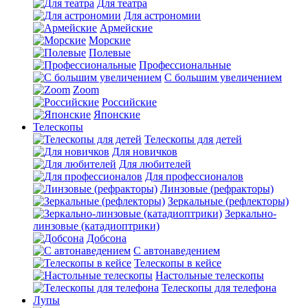
Для театра
Для астрономии
Армейские
Морские
Полевые
Профессиональные
С большим увеличением
Zoom
Российские
Японские
Телескопы
Телескопы для детей
Для новичков
Для любителей
Для профессионалов
Линзовые (рефракторы)
Зеркальные (рефлекторы)
Зеркально-
линзовые (катадиоптрики)
Добсона
С автонаведением
Телескопы в кейсе
Настольные телескопы
Телескопы для телефона
Лупы