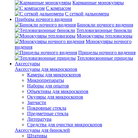
Карманные монокуляры
С компасом
С сеткой дальномера
Приборы ночного видения
Бинокли ночного видения
Тепловизионные бинокли
Монокуляры тепловизоры
Монокуляры ночного
видения
Прицелы ночного видения
Тепловизионные прицелы
Аксессуары
Аксессуары для микроскопов
Камеры для микроскопов
Микропрепараты
Наборы для опытов
Объективы для микроскопов
Окуляры для микроскопов
Запчасти
Покровные стекла
Предметные стекла
Литература
Средства для очистки микроскопов
Аксессуары для биноклей
Штативы