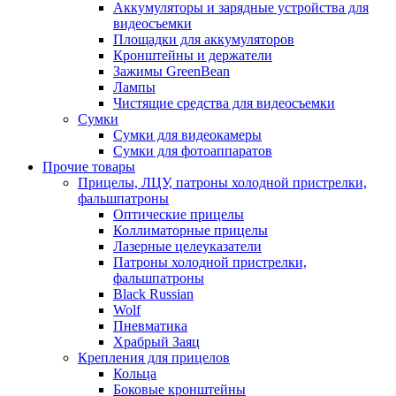
Аккумуляторы и зарядные устройства для
видеосъемки
Площадки для аккумуляторов
Кронштейны и держатели
Зажимы GreenBean
Лампы
Чистящие средства для видеосъемки
Сумки
Сумки для видеокамеры
Сумки для фотоаппаратов
Прочие товары
Прицелы, ЛЦУ, патроны холодной пристрелки,
фальшпатроны
Оптические прицелы
Коллиматорные прицелы
Лазерные целеуказатели
Патроны холодной пристрелки,
фальшпатроны
Black Russian
Wolf
Пневматика
Храбрый Заяц
Крепления для прицелов
Кольца
Боковые кронштейны