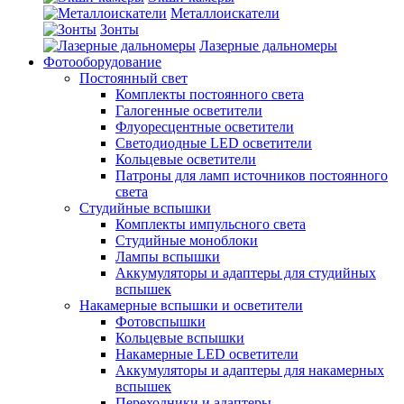
Металлоискатели
Зонты
Лазерные дальномеры
Фотооборудование
Постоянный свет
Комплекты постоянного света
Галогенные осветители
Флуоресцентные осветители
Светодиодные LED осветители
Кольцевые осветители
Патроны для ламп источников постоянного
света
Студийные вспышки
Комплекты импульсного света
Студийные моноблоки
Лампы вспышки
Аккумуляторы и адаптеры для студийных
вспышек
Накамерные вспышки и осветители
Фотовспышки
Кольцевые вспышки
Накамерные LED осветители
Аккумуляторы и адаптеры для накамерных
вспышек
Переходники и адаптеры