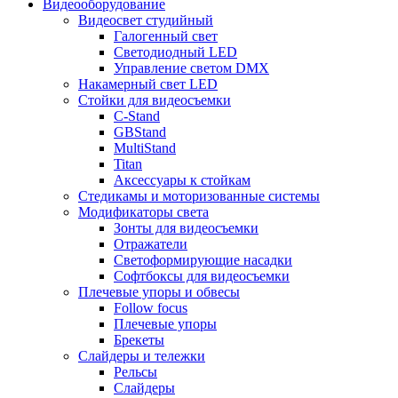
Видеооборудование
Видеосвет студийный
Галогенный свет
Светодиодный LED
Управление светом DMX
Накамерный свет LED
Стойки для видеосъемки
C-Stand
GBStand
MultiStand
Titan
Аксессуары к стойкам
Стедикамы и моторизованные системы
Модификаторы света
Зонты для видеосъемки
Отражатели
Светоформирующие насадки
Софтбоксы для видеосъемки
Плечевые упоры и обвесы
Follow focus
Плечевые упоры
Брекеты
Слайдеры и тележки
Рельсы
Слайдеры