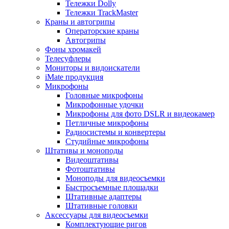
Тележки Dolly
Тележки TrackMaster
Краны и автогрипы
Операторские краны
Автогрипы
Фоны хромакей
Телесуфлеры
Мониторы и видоискатели
iMate продукция
Микрофоны
Головные микрофоны
Микрофонные удочки
Микрофоны для фото DSLR и видеокамер
Петличные микрофоны
Радиосистемы и конвертеры
Студийные микрофоны
Штативы и моноподы
Видеоштативы
Фотоштативы
Моноподы для видеосъемки
Быстросъемные площадки
Штативные адаптеры
Штативные головки
Аксессуары для видеосъемки
Комплектующие ригов