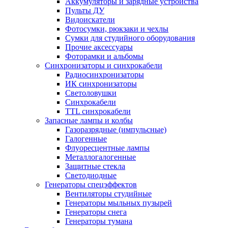
Аккумуляторы и зарядные устройства
Пульты ДУ
Видоискатели
Фотосумки, рюкзаки и чехлы
Сумки для студийного оборудования
Прочие аксессуары
Фоторамки и альбомы
Синхронизаторы и синхрокабели
Радиосинхронизаторы
ИК синхронизаторы
Светоловушки
Синхрокабели
TTL синхрокабели
Запасные лампы и колбы
Газоразрядные (импульсные)
Галогенные
Флуоресцентные лампы
Металлогалогенные
Защитные стекла
Светодиодные
Генераторы спецэффектов
Вентиляторы студийные
Генераторы мыльных пузырей
Генераторы снега
Генераторы тумана