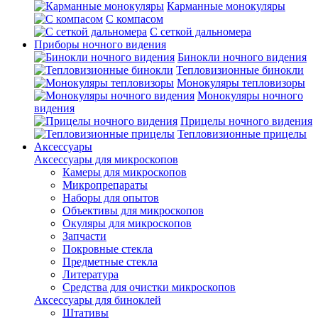
Карманные монокуляры
С компасом
С сеткой дальномера
Приборы ночного видения
Бинокли ночного видения
Тепловизионные бинокли
Монокуляры тепловизоры
Монокуляры ночного
видения
Прицелы ночного видения
Тепловизионные прицелы
Аксессуары
Аксессуары для микроскопов
Камеры для микроскопов
Микропрепараты
Наборы для опытов
Объективы для микроскопов
Окуляры для микроскопов
Запчасти
Покровные стекла
Предметные стекла
Литература
Средства для очистки микроскопов
Аксессуары для биноклей
Штативы