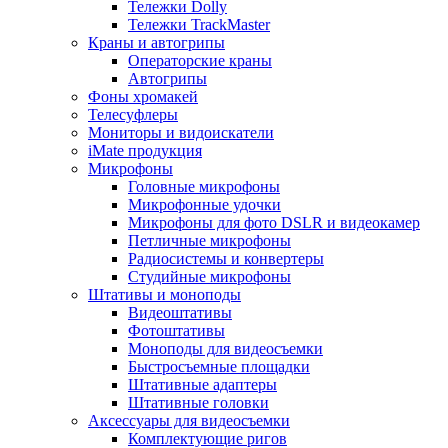
Тележки Dolly
Тележки TrackMaster
Краны и автогрипы
Операторские краны
Автогрипы
Фоны хромакей
Телесуфлеры
Мониторы и видоискатели
iMate продукция
Микрофоны
Головные микрофоны
Микрофонные удочки
Микрофоны для фото DSLR и видеокамер
Петличные микрофоны
Радиосистемы и конвертеры
Студийные микрофоны
Штативы и моноподы
Видеоштативы
Фотоштативы
Моноподы для видеосъемки
Быстросъемные площадки
Штативные адаптеры
Штативные головки
Аксессуары для видеосъемки
Комплектующие ригов