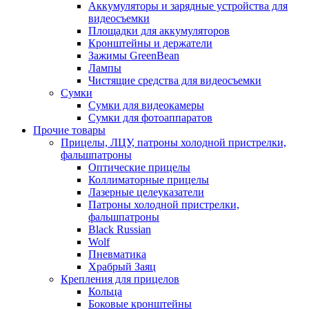
Аккумуляторы и зарядные устройства для
видеосъемки
Площадки для аккумуляторов
Кронштейны и держатели
Зажимы GreenBean
Лампы
Чистящие средства для видеосъемки
Сумки
Сумки для видеокамеры
Сумки для фотоаппаратов
Прочие товары
Прицелы, ЛЦУ, патроны холодной пристрелки,
фальшпатроны
Оптические прицелы
Коллиматорные прицелы
Лазерные целеуказатели
Патроны холодной пристрелки,
фальшпатроны
Black Russian
Wolf
Пневматика
Храбрый Заяц
Крепления для прицелов
Кольца
Боковые кронштейны