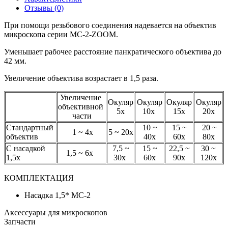
Отзывы (0)
При помощи резьбового соединения надевается на объектив
микроскопа серии МС-2-ZOOM.
Уменьшает рабочее расстояние панкратического объектива до
42 мм.
Увеличение объектива возрастает в 1,5 раза.
Увеличение
Окуляр
Окуляр
Окуляр
Окуляр
объективной
5х
10х
15х
20х
части
Стандартный
10 ~
15 ~
20 ~
1 ~ 4х
5 ~ 20х
объектив
40х
60х
80х
С насадкой
7,5 ~
15 ~
22,5 ~
30 ~
1,5 ~ 6х
1,5х
30х
60х
90х
120х
КОМПЛЕКТАЦИЯ
Насадка 1,5* МС-2
Аксессуары для микроскопов
Запчасти