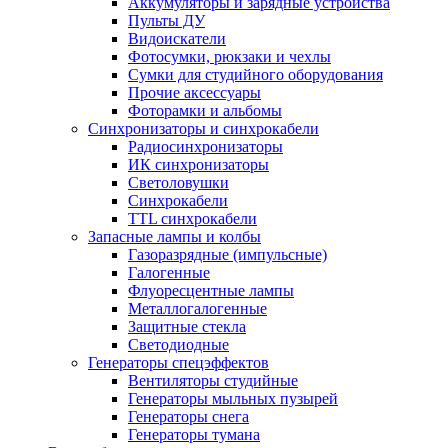
Аккумуляторы и зарядные устройства
Пульты ДУ
Видоискатели
Фотосумки, рюкзаки и чехлы
Сумки для студийного оборудования
Прочие аксессуары
Фоторамки и альбомы
Синхронизаторы и синхрокабели
Радиосинхронизаторы
ИК синхронизаторы
Светоловушки
Синхрокабели
TTL синхрокабели
Запасные лампы и колбы
Газоразрядные (импульсные)
Галогенные
Флуоресцентные лампы
Металлогалогенные
Защитные стекла
Светодиодные
Генераторы спецэффектов
Вентиляторы студийные
Генераторы мыльных пузырей
Генераторы снега
Генераторы тумана