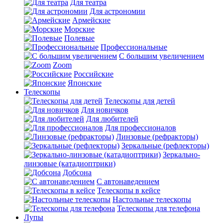
Для театра
Для астрономии
Армейские
Морские
Полевые
Профессиональные
С большим увеличением
Zoom
Российские
Японские
Телескопы
Телескопы для детей
Для новичков
Для любителей
Для профессионалов
Линзовые (рефракторы)
Зеркальные (рефлекторы)
Зеркально-
линзовые (катадиоптрики)
Добсона
С автонаведением
Телескопы в кейсе
Настольные телескопы
Телескопы для телефона
Лупы