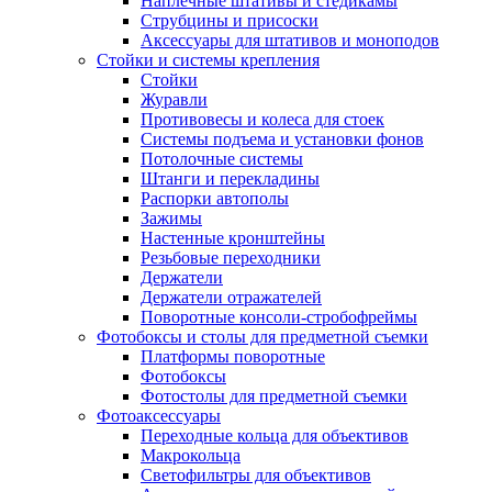
Наплечные штативы и стедикамы
Струбцины и присоски
Аксессуары для штативов и моноподов
Стойки и системы крепления
Стойки
Журавли
Противовесы и колеса для стоек
Системы подъема и установки фонов
Потолочные системы
Штанги и перекладины
Распорки автополы
Зажимы
Настенные кронштейны
Резьбовые переходники
Держатели
Держатели отражателей
Поворотные консоли-стробофреймы
Фотобоксы и столы для предметной съемки
Платформы поворотные
Фотобоксы
Фотостолы для предметной съемки
Фотоаксессуары
Переходные кольца для объективов
Макрокольца
Светофильтры для объективов