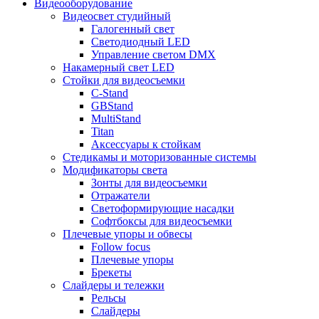
Видеооборудование
Видеосвет студийный
Галогенный свет
Светодиодный LED
Управление светом DMX
Накамерный свет LED
Стойки для видеосъемки
C-Stand
GBStand
MultiStand
Titan
Аксессуары к стойкам
Стедикамы и моторизованные системы
Модификаторы света
Зонты для видеосъемки
Отражатели
Светоформирующие насадки
Софтбоксы для видеосъемки
Плечевые упоры и обвесы
Follow focus
Плечевые упоры
Брекеты
Слайдеры и тележки
Рельсы
Слайдеры