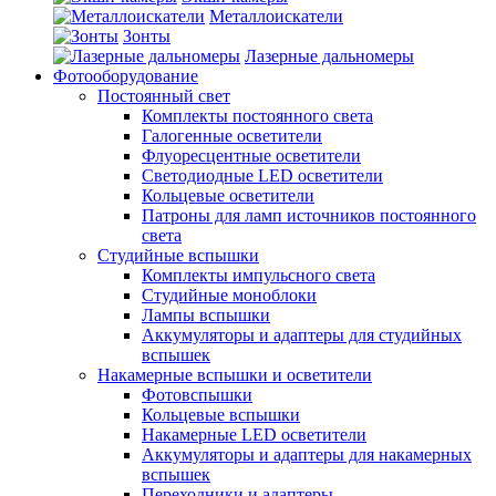
Металлоискатели
Зонты
Лазерные дальномеры
Фотооборудование
Постоянный свет
Комплекты постоянного света
Галогенные осветители
Флуоресцентные осветители
Светодиодные LED осветители
Кольцевые осветители
Патроны для ламп источников постоянного
света
Студийные вспышки
Комплекты импульсного света
Студийные моноблоки
Лампы вспышки
Аккумуляторы и адаптеры для студийных
вспышек
Накамерные вспышки и осветители
Фотовспышки
Кольцевые вспышки
Накамерные LED осветители
Аккумуляторы и адаптеры для накамерных
вспышек
Переходники и адаптеры