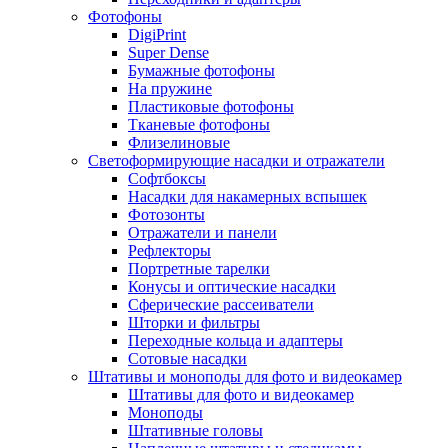
Фотофоны
DigiPrint
Super Dense
Бумажные фотофоны
На пружине
Пластиковые фотофоны
Тканевые фотофоны
Флизелиновые
Светоформирующие насадки и отражатели
Софтбоксы
Насадки для накамерных вспышек
Фотозонты
Отражатели и панели
Рефлекторы
Портретные тарелки
Конусы и оптические насадки
Сферические рассеиватели
Шторки и фильтры
Переходные кольца и адаптеры
Сотовые насадки
Штативы и моноподы для фото и видеокамер
Штативы для фото и видеокамер
Моноподы
Штативные головы