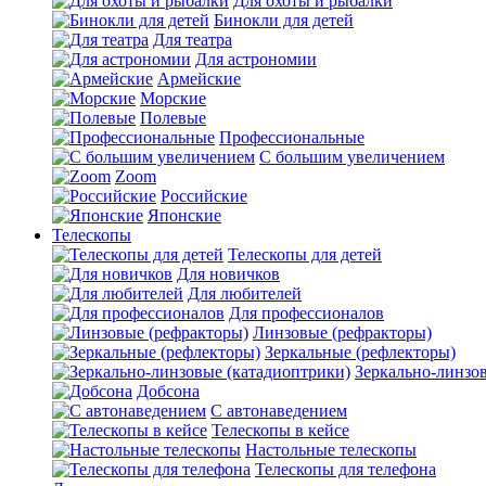
Для охоты и рыбалки
Бинокли для детей
Для театра
Для астрономии
Армейские
Морские
Полевые
Профессиональные
С большим увеличением
Zoom
Российские
Японские
Телескопы
Телескопы для детей
Для новичков
Для любителей
Для профессионалов
Линзовые (рефракторы)
Зеркальные (рефлекторы)
Зеркально-линзо
Добсона
С автонаведением
Телескопы в кейсе
Настольные телескопы
Телескопы для телефона