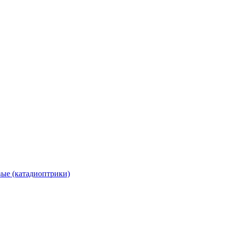
вые (катадиоптрики)