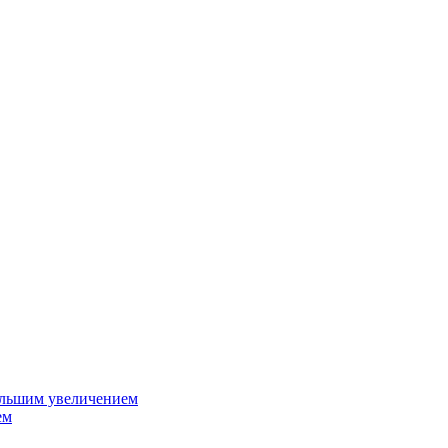
ольшим увеличением
ем