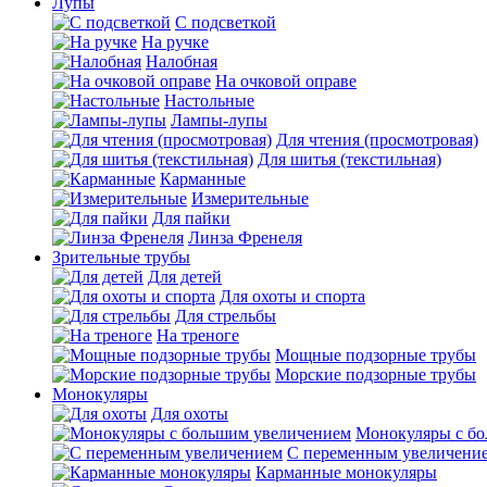
Лупы
С подсветкой
На ручке
Налобная
На очковой оправе
Настольные
Лампы-лупы
Для чтения (просмотровая)
Для шитья (текстильная)
Карманные
Измерительные
Для пайки
Линза Френеля
Зрительные трубы
Для детей
Для охоты и спорта
Для стрельбы
На треноге
Мощные подзорные трубы
Морские подзорные трубы
Монокуляры
Для охоты
Монокуляры с б
С переменным увеличени
Карманные монокуляры