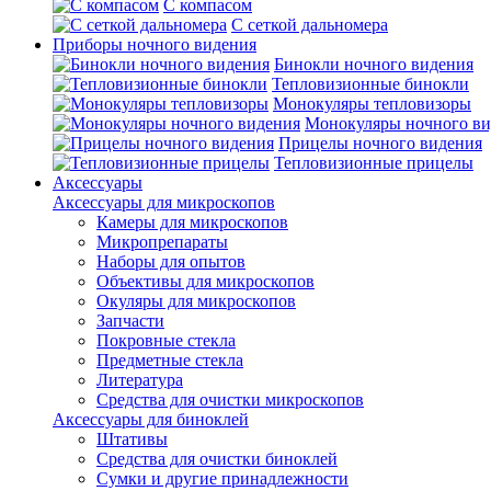
С компасом
С сеткой дальномера
Приборы ночного видения
Бинокли ночного видения
Тепловизионные бинокли
Монокуляры тепловизоры
Монокуляры ночного ви
Прицелы ночного видения
Тепловизионные прицелы
Аксессуары
Аксессуары для микроскопов
Камеры для микроскопов
Микропрепараты
Наборы для опытов
Объективы для микроскопов
Окуляры для микроскопов
Запчасти
Покровные стекла
Предметные стекла
Литература
Средства для очистки микроскопов
Аксессуары для биноклей
Штативы
Средства для очистки биноклей
Сумки и другие принадлежности