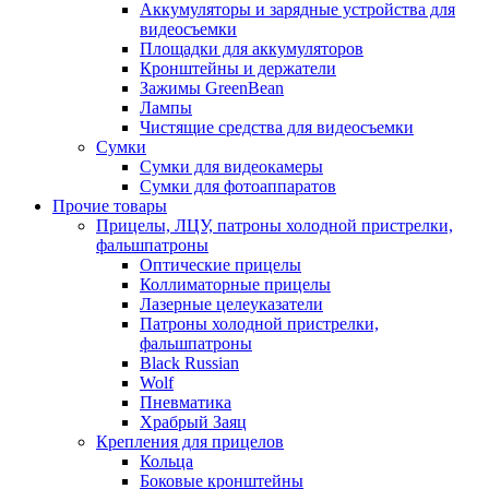
Аккумуляторы и зарядные устройства для
видеосъемки
Площадки для аккумуляторов
Кронштейны и держатели
Зажимы GreenBean
Лампы
Чистящие средства для видеосъемки
Сумки
Сумки для видеокамеры
Сумки для фотоаппаратов
Прочие товары
Прицелы, ЛЦУ, патроны холодной пристрелки,
фальшпатроны
Оптические прицелы
Коллиматорные прицелы
Лазерные целеуказатели
Патроны холодной пристрелки,
фальшпатроны
Black Russian
Wolf
Пневматика
Храбрый Заяц
Крепления для прицелов
Кольца
Боковые кронштейны