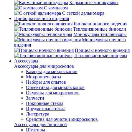
Карманные монокуляры
С компасом
С сеткой дальномера
Приборы ночного видения
Бинокли ночного видения
Тепловизионные бинокли
Монокуляры тепловизоры
Монокуляры ночного
видения
Прицелы ночного видения
Тепловизионные прицелы
Аксессуары
Аксессуары для микроскопов
Камеры для микроскопов
Микропрепараты
Наборы для опытов
Объективы для микроскопов
Окуляры для микроскопов
Запчасти
Покровные стекла
Предметные стекла
Литература
Средства для очистки микроскопов
Аксессуары для биноклей
Штативы