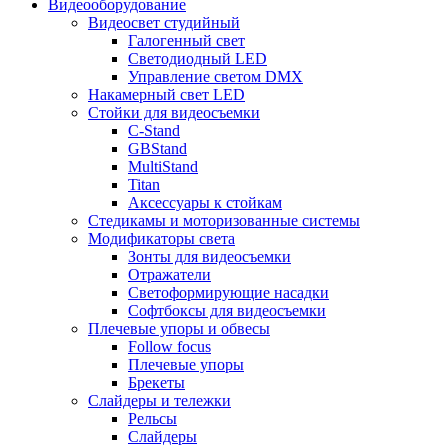
Видеооборудование
Видеосвет студийный
Галогенный свет
Светодиодный LED
Управление светом DMX
Накамерный свет LED
Стойки для видеосъемки
C-Stand
GBStand
MultiStand
Titan
Аксессуары к стойкам
Стедикамы и моторизованные системы
Модификаторы света
Зонты для видеосъемки
Отражатели
Светоформирующие насадки
Софтбоксы для видеосъемки
Плечевые упоры и обвесы
Follow focus
Плечевые упоры
Брекеты
Слайдеры и тележки
Рельсы
Слайдеры