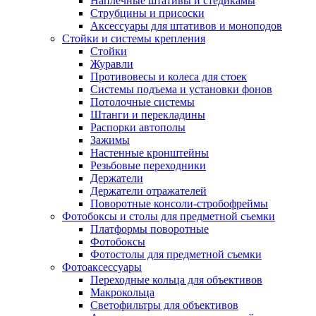
Наплечные штативы и стедикамы
Струбцины и присоски
Аксессуары для штативов и моноподов
Стойки и системы крепления
Стойки
Журавли
Противовесы и колеса для стоек
Системы подъема и установки фонов
Потолочные системы
Штанги и перекладины
Распорки автополы
Зажимы
Настенные кронштейны
Резьбовые переходники
Держатели
Держатели отражателей
Поворотные консоли-стробофреймы
Фотобоксы и столы для предметной съемки
Платформы поворотные
Фотобоксы
Фотостолы для предметной съемки
Фотоаксессуары
Переходные кольца для объективов
Макрокольца
Светофильтры для объективов