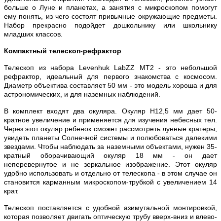
больше о Луне и планетах, а занятия с микроскопом помогут
ему понять, из чего состоят привычные окружающие предметы.
Набор прекрасно подойдет дошкольнику или школьнику
младших классов.
Компактный телескоп-рефрактор
Телескоп из набора Levenhuk LabZZ MT2 - это небольшой
рефрактор, идеальный для первого знакомства с космосом.
Диаметр объектива составляет 50 мм - это модель хороша и для
астрономических, и для наземных наблюдений.
В комплект входят два окуляра. Окуляр H12,5 мм дает 50-
кратное увеличение и применяется для изучения небесных тел.
Через этот окуляр ребенок сможет рассмотреть лунные кратеры,
увидеть планеты Солнечной системы и полюбоваться далекими
звездами. Чтобы наблюдать за наземными объектами, нужен 35-
кратный оборачивающий окуляр 18 мм - он дает
неперевернутое и не зеркальное изображение. Этот окуляр
удобно использовать и отдельно от телескопа - в этом случае он
становится карманным микроскопом-трубкой с увеличением 14
крат.
Телескоп поставляется с удобной азимутальной монтировкой,
которая позволяет двигать оптическую трубу вверх-вниз и влево-