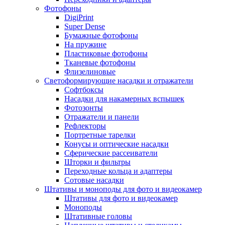
Фотофоны
DigiPrint
Super Dense
Бумажные фотофоны
На пружине
Пластиковые фотофоны
Тканевые фотофоны
Флизелиновые
Светоформирующие насадки и отражатели
Софтбоксы
Насадки для накамерных вспышек
Фотозонты
Отражатели и панели
Рефлекторы
Портретные тарелки
Конусы и оптические насадки
Сферические рассеиватели
Шторки и фильтры
Переходные кольца и адаптеры
Сотовые насадки
Штативы и моноподы для фото и видеокамер
Штативы для фото и видеокамер
Моноподы
Штативные головы