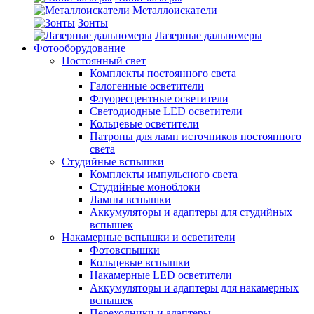
Металлоискатели
Зонты
Лазерные дальномеры
Фотооборудование
Постоянный свет
Комплекты постоянного света
Галогенные осветители
Флуоресцентные осветители
Светодиодные LED осветители
Кольцевые осветители
Патроны для ламп источников постоянного
света
Студийные вспышки
Комплекты импульсного света
Студийные моноблоки
Лампы вспышки
Аккумуляторы и адаптеры для студийных
вспышек
Накамерные вспышки и осветители
Фотовспышки
Кольцевые вспышки
Накамерные LED осветители
Аккумуляторы и адаптеры для накамерных
вспышек
Переходники и адаптеры