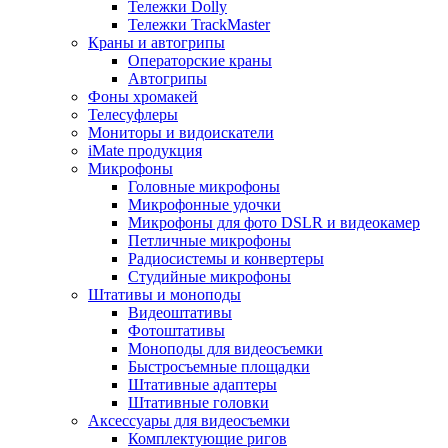
Тележки Dolly
Тележки TrackMaster
Краны и автогрипы
Операторские краны
Автогрипы
Фоны хромакей
Телесуфлеры
Мониторы и видоискатели
iMate продукция
Микрофоны
Головные микрофоны
Микрофонные удочки
Микрофоны для фото DSLR и видеокамер
Петличные микрофоны
Радиосистемы и конвертеры
Студийные микрофоны
Штативы и моноподы
Видеоштативы
Фотоштативы
Моноподы для видеосъемки
Быстросъемные площадки
Штативные адаптеры
Штативные головки
Аксессуары для видеосъемки
Комплектующие ригов