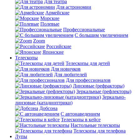
Для театра
Для астрономии
Армейские
Морские
Полевые
Профессиональные
С большим увеличением
Zoom
Российские
Японские
Телескопы
Телескопы для детей
Для новичков
Для любителей
Для профессионалов
Линзовые (рефракторы)
Зеркальные (рефлекторы)
Зеркально-
линзовые (катадиоптрики)
Добсона
С автонаведением
Телескопы в кейсе
Настольные телескопы
Телескопы для телефона
Лупы