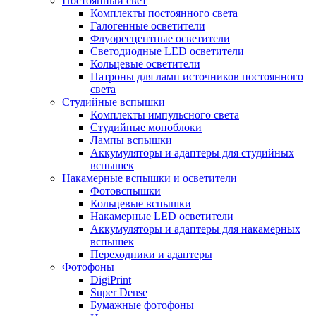
Постоянный свет
Комплекты постоянного света
Галогенные осветители
Флуоресцентные осветители
Светодиодные LED осветители
Кольцевые осветители
Патроны для ламп источников постоянного
света
Студийные вспышки
Комплекты импульсного света
Студийные моноблоки
Лампы вспышки
Аккумуляторы и адаптеры для студийных
вспышек
Накамерные вспышки и осветители
Фотовспышки
Кольцевые вспышки
Накамерные LED осветители
Аккумуляторы и адаптеры для накамерных
вспышек
Переходники и адаптеры
Фотофоны
DigiPrint
Super Dense
Бумажные фотофоны