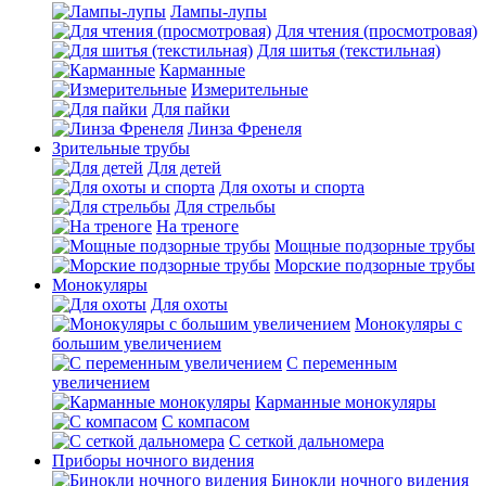
Лампы-лупы
Для чтения (просмотровая)
Для шитья (текстильная)
Карманные
Измерительные
Для пайки
Линза Френеля
Зрительные трубы
Для детей
Для охоты и спорта
Для стрельбы
На треноге
Мощные подзорные трубы
Морские подзорные трубы
Монокуляры
Для охоты
Монокуляры с
большим увеличением
С переменным
увеличением
Карманные монокуляры
С компасом
С сеткой дальномера
Приборы ночного видения
Бинокли ночного видения