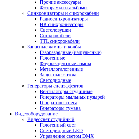
Прочие аксессуары
Фоторамки и альбомы
Синхронизаторы и синхрокабели
Радиосинхронизаторы
ИК синхронизаторы
Светоловушки
Синхрокабели
TTL синхрокабели
Запасные лампы и колбы
Газоразрядные (импульсные)
Галогенные
Флуоресцентные лампы
Металлогалогенные
Защитные стекла
Светодиодные
Генераторы спецэффектов
Вентиляторы студийные
Генераторы мыльных пузырей
Генераторы снега
Генераторы тумана
Видеооборудование
Видеосвет студийный
Галогенный свет
Светодиодный LED
Управление светом DMX