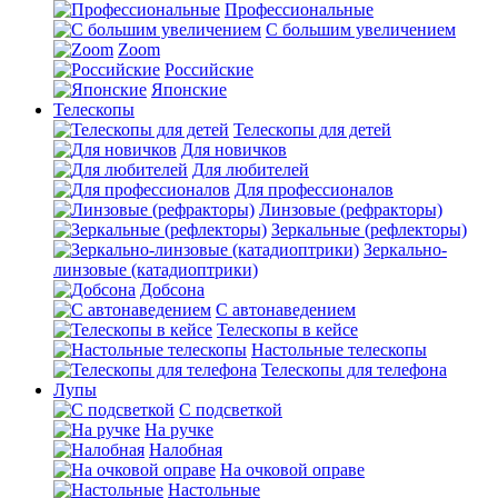
Профессиональные
С большим увеличением
Zoom
Российские
Японские
Телескопы
Телескопы для детей
Для новичков
Для любителей
Для профессионалов
Линзовые (рефракторы)
Зеркальные (рефлекторы)
Зеркально-
линзовые (катадиоптрики)
Добсона
С автонаведением
Телескопы в кейсе
Настольные телескопы
Телескопы для телефона
Лупы
С подсветкой
На ручке
Налобная
На очковой оправе
Настольные