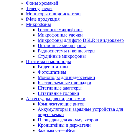
Фоны хромакей
Телесуфлеры
Мониторы и видоискатели
iMate продукция
Микрофоны
Головные микрофоны
Микрофонные удочки
Микрофоны для фото DSLR и видеокамер
Петличные микрофоны
Радиосистемы и конвертеры
Студийные микрофоны
Штативы и моноподы
Видеоштативы
Фотоштативы
Моноподы для видеосъемки
Быстросъемные площадки
Штативные адаптеры
Штативные головки
Аксессуары для видеосъемки
Комплектующие ригов
Аккумуляторы и зарядные устройства для
видеосъемки
Площадки для аккумуляторов
Кронштейны и держатели
Зажимы GreenBean