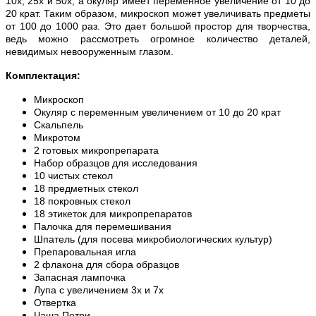
10х, 25х и 50х, а окуляр имеет переменное увеличение от 10 до
20 крат. Таким образом, микроскоп может увеличивать предметы
от 100 до 1000 раз. Это дает большой простор для творчества,
ведь можно рассмотреть огромное количество деталей,
невидимых невооруженным глазом.
Комплектация:
Микроскоп
Окуляр с переменным увеличением от 10 до 20 крат
Скальпель
Микротом
2 готовых микропрепарата
Набор образцов для исследования
10 чистых стекол
18 предметных стекол
18 покровных стекол
18 этикеток для микропрепаратов
Палочка для перемешивания
Шпатель (для посева микробиологических культур)
Препаровальная игла
2 флакона для сбора образцов
Запасная лампочка
Лупа с увеличением 3х и 7х
Отвертка
Чаша Петри