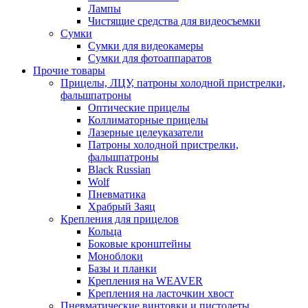
Лампы
Чистящие средства для видеосъемки
Сумки
Сумки для видеокамеры
Сумки для фотоаппаратов
Прочие товары
Прицелы, ЛЦУ, патроны холодной пристрелки,
фальшпатроны
Оптические прицелы
Коллиматорные прицелы
Лазерные целеуказатели
Патроны холодной пристрелки,
фальшпатроны
Black Russian
Wolf
Пневматика
Храбрый Заяц
Крепления для прицелов
Кольца
Боковые кронштейны
Моноблоки
Базы и планки
Крепления на WEAVER
Крепления на ласточкин хвост
Пневматические винтовки и пистолеты