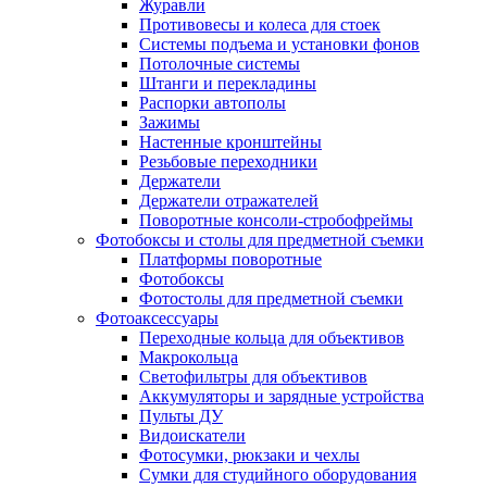
Журавли
Противовесы и колеса для стоек
Системы подъема и установки фонов
Потолочные системы
Штанги и перекладины
Распорки автополы
Зажимы
Настенные кронштейны
Резьбовые переходники
Держатели
Держатели отражателей
Поворотные консоли-стробофреймы
Фотобоксы и столы для предметной съемки
Платформы поворотные
Фотобоксы
Фотостолы для предметной съемки
Фотоаксессуары
Переходные кольца для объективов
Макрокольца
Светофильтры для объективов
Аккумуляторы и зарядные устройства
Пульты ДУ
Видоискатели
Фотосумки, рюкзаки и чехлы
Сумки для студийного оборудования