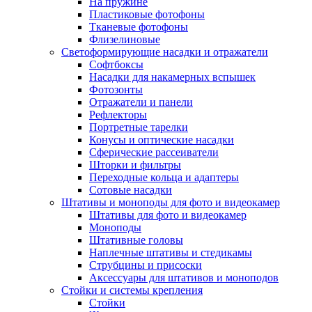
На пружине
Пластиковые фотофоны
Тканевые фотофоны
Флизелиновые
Светоформирующие насадки и отражатели
Софтбоксы
Насадки для накамерных вспышек
Фотозонты
Отражатели и панели
Рефлекторы
Портретные тарелки
Конусы и оптические насадки
Сферические рассеиватели
Шторки и фильтры
Переходные кольца и адаптеры
Сотовые насадки
Штативы и моноподы для фото и видеокамер
Штативы для фото и видеокамер
Моноподы
Штативные головы
Наплечные штативы и стедикамы
Струбцины и присоски
Аксессуары для штативов и моноподов
Стойки и системы крепления
Стойки