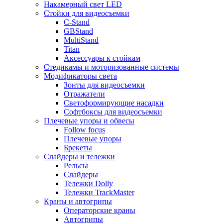
Накамерный свет LED
Стойки для видеосъемки
C-Stand
GBStand
MultiStand
Titan
Аксессуары к стойкам
Стедикамы и моторизованные системы
Модификаторы света
Зонты для видеосъемки
Отражатели
Светоформирующие насадки
Софтбоксы для видеосъемки
Плечевые упоры и обвесы
Follow focus
Плечевые упоры
Брекеты
Слайдеры и тележки
Рельсы
Слайдеры
Тележки Dolly
Тележки TrackMaster
Краны и автогрипы
Операторские краны
Автогрипы