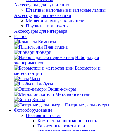
Аксессуары для луп и линз
Штативы напольные и запасные лампы
Аксессуары для пневматики
Мишени и пулеулавливатели
Пружины и манжеты
Аксессуары для интерьера
Разное
Компасы
Планетарии
Фонари
Наборы для
экспериментов
Барометры и
метеостанции
Часы
Глобусы
Экшн-камеры
Металлоискатели
Зонты
Лазерные дальномеры
Фотооборудование
Постоянный свет
Комплекты постоянного света
Галогенные осветители