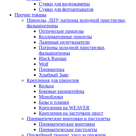
Сумки для видеокамеры
Сумки для фотоаппаратов
Прочие товары
Прицелы, ЛЦУ, патроны холодной пристрелки,
фальшпатроны
Оптические прицелы
Коллиматорные прицелы
Лазерные целеуказатели
Патроны холодной пристрелки,
фальшпатроны
Black Russian
Wolf
Пневматика
Храбрый Заяц
Крепления для прицелов
Кольца
Боковые кронштейны
Моноблоки
Базы и планки
Крепления на WEAVER
Крепления на ласточкин хвост
Пневматические винтовки и пистолеты
Пневматические винтовки
Пневматические пистолеты
Оружейный тюнинг, уход за оружием