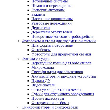
Потолочные системы
Штанги и перекладины
Распорки автополы
Зажимы
Настенные кронштейны
Резьбовые переходники
Держатели
Держатели отражателей
Поворотные консоли-стробофреймы
Фотобоксы и столы для предметной съемки
Платформы поворотные
Фотобоксы
Фотостолы для предметной съемки
Фотоаксессуары
Переходные кольца для объективов
Макрокольца
Светофильтры для объективов
Аккумуляторы и зарядные устройства
Пульты ДУ
Видоискатели
Фотосумки, рюкзаки и чехлы
Сумки для студийного оборудования
Прочие аксессуары
Фоторамки и альбомы
Синхронизаторы и синхрокабели