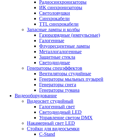
Радиосинхронизаторы
ИК синхронизаторы
Светоловушки
Синхрокабели
TTL синхрокабели
Запасные лампы и колбы
Газоразрядные (импульсные)
Галогенные
Флуоресцентные лампы
Металлогалогенные
Защитные стекла
Светодиодные
Генераторы спецэффектов
Вентиляторы студийные
Генераторы мыльных пузырей
Генераторы снега
Генераторы тумана
Видеооборудование
Видеосвет студийный
Галогенный свет
Светодиодный LED
Управление светом DMX
Накамерный свет LED
Стойки для видеосъемки
C-Stand