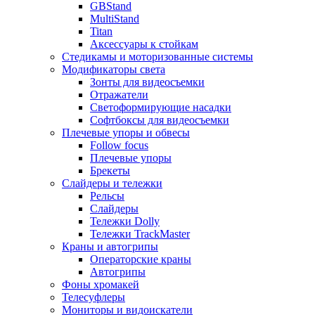
GBStand
MultiStand
Titan
Аксессуары к стойкам
Стедикамы и моторизованные системы
Модификаторы света
Зонты для видеосъемки
Отражатели
Светоформирующие насадки
Софтбоксы для видеосъемки
Плечевые упоры и обвесы
Follow focus
Плечевые упоры
Брекеты
Слайдеры и тележки
Рельсы
Слайдеры
Тележки Dolly
Тележки TrackMaster
Краны и автогрипы
Операторские краны
Автогрипы
Фоны хромакей
Телесуфлеры
Мониторы и видоискатели