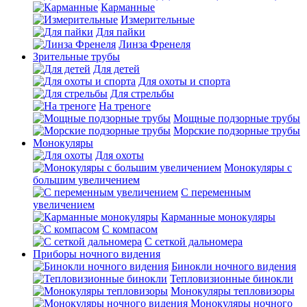
Карманные
Измерительные
Для пайки
Линза Френеля
Зрительные трубы
Для детей
Для охоты и спорта
Для стрельбы
На треноге
Мощные подзорные трубы
Морские подзорные трубы
Монокуляры
Для охоты
Монокуляры с
большим увеличением
С переменным
увеличением
Карманные монокуляры
С компасом
С сеткой дальномера
Приборы ночного видения
Бинокли ночного видения
Тепловизионные бинокли
Монокуляры тепловизоры
Монокуляры ночного