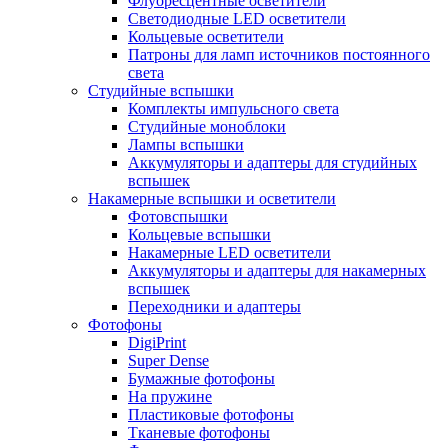
Флуоресцентные осветители
Светодиодные LED осветители
Кольцевые осветители
Патроны для ламп источников постоянного
света
Студийные вспышки
Комплекты импульсного света
Студийные моноблоки
Лампы вспышки
Аккумуляторы и адаптеры для студийных
вспышек
Накамерные вспышки и осветители
Фотовспышки
Кольцевые вспышки
Накамерные LED осветители
Аккумуляторы и адаптеры для накамерных
вспышек
Переходники и адаптеры
Фотофоны
DigiPrint
Super Dense
Бумажные фотофоны
На пружине
Пластиковые фотофоны
Тканевые фотофоны