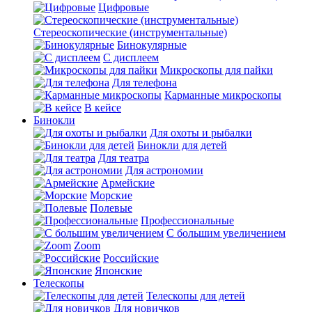
Цифровые
Стереоскопические (инструментальные)
Бинокулярные
С дисплеем
Микроскопы для пайки
Для телефона
Карманные микроскопы
В кейсе
Бинокли
Для охоты и рыбалки
Бинокли для детей
Для театра
Для астрономии
Армейские
Морские
Полевые
Профессиональные
С большим увеличением
Zoom
Российские
Японские
Телескопы
Телескопы для детей
Для новичков