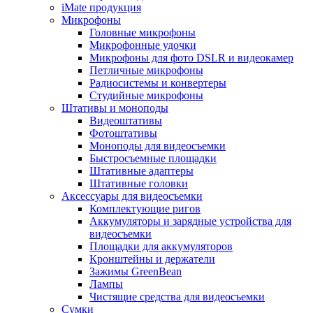
iMate продукция
Микрофоны
Головные микрофоны
Микрофонные удочки
Микрофоны для фото DSLR и видеокамер
Петличные микрофоны
Радиосистемы и конвертеры
Студийные микрофоны
Штативы и моноподы
Видеоштативы
Фотоштативы
Моноподы для видеосъемки
Быстросъемные площадки
Штативные адаптеры
Штативные головки
Аксессуары для видеосъемки
Комплектующие ригов
Аккумуляторы и зарядные устройства для
видеосъемки
Площадки для аккумуляторов
Кронштейны и держатели
Зажимы GreenBean
Лампы
Чистящие средства для видеосъемки
Сумки