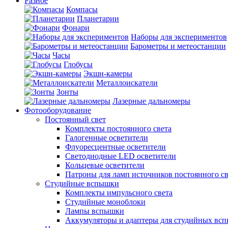
Разное
Компасы
Планетарии
Фонари
Наборы для экспериментов
Барометры и метеостанции
Часы
Глобусы
Экшн-камеры
Металлоискатели
Зонты
Лазерные дальномеры
Фотооборудование
Постоянный свет
Комплекты постоянного света
Галогенные осветители
Флуоресцентные осветители
Светодиодные LED осветители
Кольцевые осветители
Патроны для ламп источников постоянного св
Студийные вспышки
Комплекты импульсного света
Студийные моноблоки
Лампы вспышки
Аккумуляторы и адаптеры для студийных вс