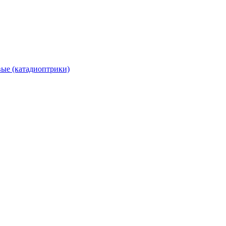
вые (катадиоптрики)