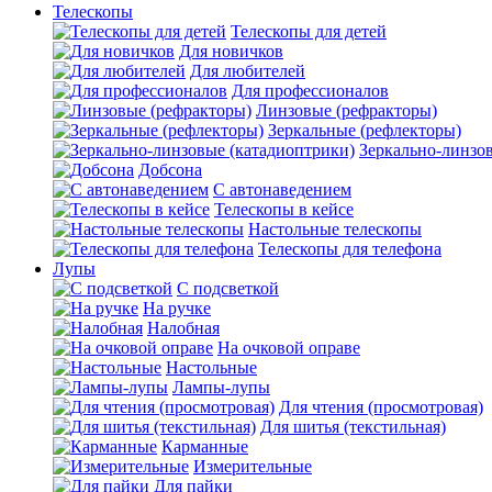
Телескопы
Телескопы для детей
Для новичков
Для любителей
Для профессионалов
Линзовые (рефракторы)
Зеркальные (рефлекторы)
Зеркально-линзо
Добсона
С автонаведением
Телескопы в кейсе
Настольные телескопы
Телескопы для телефона
Лупы
С подсветкой
На ручке
Налобная
На очковой оправе
Настольные
Лампы-лупы
Для чтения (просмотровая)
Для шитья (текстильная)
Карманные
Измерительные
Для пайки