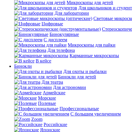
Микроскопы для детей
Для школьников и студен
Для лаборатории
Световые микроск
Цифровые
Стереоскопиче
Бинокулярные
С дисплеем
Микроскопы для пайки
Для телефона
Карманные микроскопы
В кейсе
Бинокли
Для охоты и рыбалки
Бинокли для детей
Для театра
Для астрономии
Армейские
Морские
Полевые
Профессиональные
С большим увеличением
Zoom
Российские
Японские