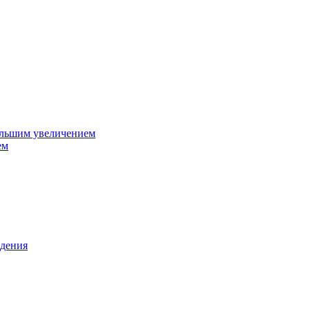
ольшим увеличением
ем
дения