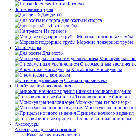
Линза Френеля
Зрительные трубы
Для детей
Для охоты и спорта
Для стрельбы
На треноге
Мощные подзорные трубы
Морские подзорные трубы
Монокуляры
Для охоты
Монокуляры с б
С переменным увеличени
Карманные монокуляры
С компасом
С сеткой дальномера
Приборы ночного видения
Бинокли ночного видения
Тепловизионные бинокли
Монокуляры тепловизоры
Монокуляры ночного ви
Прицелы ночного видения
Тепловизионные прицелы
Аксессуары
Аксессуары для микроскопов
Камеры для микроскопов