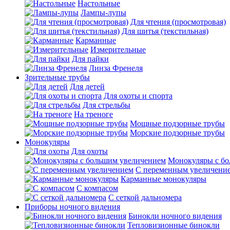
Настольные
Лампы-лупы
Для чтения (просмотровая)
Для шитья (текстильная)
Карманные
Измерительные
Для пайки
Линза Френеля
Зрительные трубы
Для детей
Для охоты и спорта
Для стрельбы
На треноге
Мощные подзорные трубы
Морские подзорные трубы
Монокуляры
Для охоты
Монокуляры с б
С переменным увеличени
Карманные монокуляры
С компасом
С сеткой дальномера
Приборы ночного видения
Бинокли ночного видения
Тепловизионные бинокли