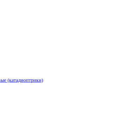
вые (катадиоптрики)