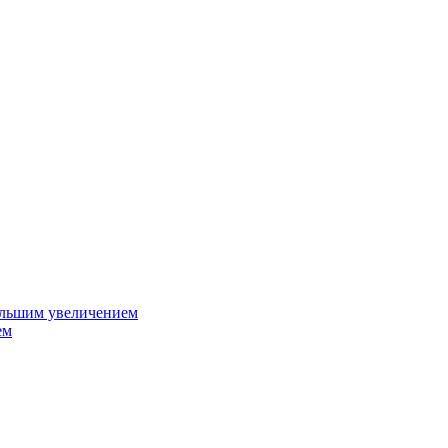
ольшим увеличением
ем