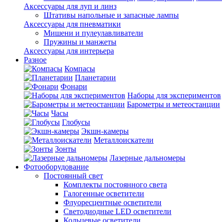
Аксессуары для луп и линз
Штативы напольные и запасные лампы
Аксессуары для пневматики
Мишени и пулеулавливатели
Пружины и манжеты
Аксессуары для интерьера
Разное
Компасы
Планетарии
Фонари
Наборы для экспериментов
Барометры и метеостанции
Часы
Глобусы
Экшн-камеры
Металлоискатели
Зонты
Лазерные дальномеры
Фотооборудование
Постоянный свет
Комплекты постоянного света
Галогенные осветители
Флуоресцентные осветители
Светодиодные LED осветители
Кольцевые осветители