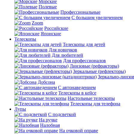
Морские
Полевые
Профессиональные
С большим увеличением
Zoom
Российские
Японские
Телескопы
Телескопы для детей
Для новичков
Для любителей
Для профессионалов
Линзовые (рефракторы)
Зеркальные (рефлекторы)
Зеркально-линзо
Добсона
С автонаведением
Телескопы в кейсе
Настольные телескопы
Телескопы для телефона
Лупы
С подсветкой
На ручке
Налобная
На очковой оправе