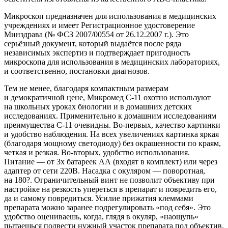
Микроскоп предназначен для использования в медицинских
учреждениях и имеет Регистрационное удостоверение
Минздрава (№ ФСЗ 2007/00554 от
26.12.2007 г.
). Это
серьёзный документ, который выдаётся после ряда
независимых экспертиз и подтверждает пригодность
микроскопа для использования в медицинских лабораториях,
и соответственно, постановки диагнозов.
Тем не менее, благодаря компактным размерам
и демократичной цене, Микромед
С-11
охотно используют
на школьных уроках биологии и в домашних детских
исследованиях. Применительно к домашним исследованиям
преимущества
С-11
очевидны.
Во-первых
, качество картинки
и удобство наблюдения. На всех увеличениях картинка яркая
(благодаря мощному светодиоду) без окрашенности по краям,
четкая и резкая.
Во-вторых
, удобство использования.
Питание — от 3х батареек АА (входят в комплект) или через
адаптер от сети 220В. Насадка с окуляром — поворотная,
на 180?. Ограничительный винт не позволит объективу при
настройке на резкость упереться в препарат и повредить его,
да и самому повредиться. Усилие прижатия клеммами
препарата можно заранее подрегулировать «под себя». Это
удобство оцениваешь, когда, глядя в окуляр, «наощупь»
пытаешься подвести нужный участок препарата под объектив.