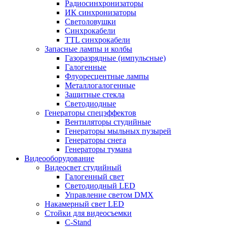
Радиосинхронизаторы
ИК синхронизаторы
Светоловушки
Синхрокабели
TTL синхрокабели
Запасные лампы и колбы
Газоразрядные (импульсные)
Галогенные
Флуоресцентные лампы
Металлогалогенные
Защитные стекла
Светодиодные
Генераторы спецэффектов
Вентиляторы студийные
Генераторы мыльных пузырей
Генераторы снега
Генераторы тумана
Видеооборудование
Видеосвет студийный
Галогенный свет
Светодиодный LED
Управление светом DMX
Накамерный свет LED
Стойки для видеосъемки
C-Stand