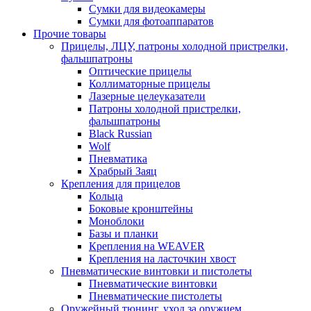
Сумки для видеокамеры
Сумки для фотоаппаратов
Прочие товары
Прицелы, ЛЦУ, патроны холодной пристрелки,
фальшпатроны
Оптические прицелы
Коллиматорные прицелы
Лазерные целеуказатели
Патроны холодной пристрелки,
фальшпатроны
Black Russian
Wolf
Пневматика
Храбрый Заяц
Крепления для прицелов
Кольца
Боковые кронштейны
Моноблоки
Базы и планки
Крепления на WEAVER
Крепления на ласточкин хвост
Пневматические винтовки и пистолеты
Пневматические винтовки
Пневматические пистолеты
Оружейный тюнинг, уход за оружием