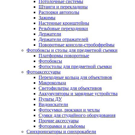
Потолочные системы
Штанги и перекладины
Распорки автополы
Зажимы
Настенные кронштейны
Резьбовые переходники
Держатели
Держатели отражателей
Поворотные консоли-стробофреймы
Фотобоксы и столы для предметной съемки
Платформы поворотные
Фотобоксы
Фотостолы для предметной съемки
Фотоаксессуары
Переходные кольца для объективов
Макрокольца
Светофильтры для объективов
Аккумуляторы и зарядные устройства
Пульты ДУ
Видоискатели
Фотосумки, рюкзаки и чехлы
Сумки для студийного оборудования
Прочие аксессуары
Фоторамки и альбомы
Синхронизаторы и синхрокабели