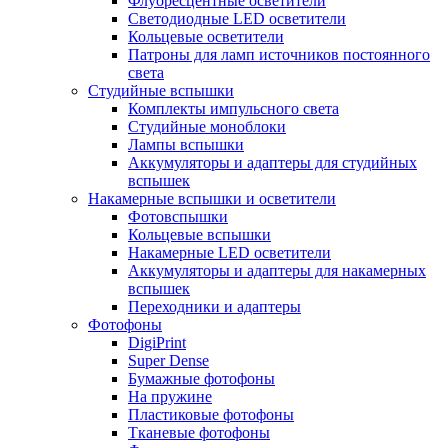
Флуоресцентные осветители
Светодиодные LED осветители
Кольцевые осветители
Патроны для ламп источников постоянного
света
Студийные вспышки
Комплекты импульсного света
Студийные моноблоки
Лампы вспышки
Аккумуляторы и адаптеры для студийных
вспышек
Накамерные вспышки и осветители
Фотовспышки
Кольцевые вспышки
Накамерные LED осветители
Аккумуляторы и адаптеры для накамерных
вспышек
Переходники и адаптеры
Фотофоны
DigiPrint
Super Dense
Бумажные фотофоны
На пружине
Пластиковые фотофоны
Тканевые фотофоны