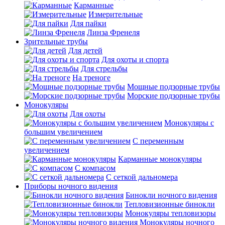
Карманные
Измерительные
Для пайки
Линза Френеля
Зрительные трубы
Для детей
Для охоты и спорта
Для стрельбы
На треноге
Мощные подзорные трубы
Морские подзорные трубы
Монокуляры
Для охоты
Монокуляры с
большим увеличением
С переменным
увеличением
Карманные монокуляры
С компасом
С сеткой дальномера
Приборы ночного видения
Бинокли ночного видения
Тепловизионные бинокли
Монокуляры тепловизоры
Монокуляры ночного