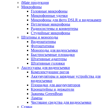
iMate продукция
Микрофоны
Головные микрофоны
Микрофонные удочки
Микрофоны для фото DSLR и видеокамер
Петличные микрофоны
Радиосистемы и конвертеры
Студийные микрофоны
Штативы и моноподы
Видеоштативы
Фотоштативы
Моноподы для видеосъемки
Быстросъемные площадки
Штативные адаптеры
Штативные головки
Аксессуары для видеосъемки
Комплектующие ригов
Аккумуляторы и зарядные устройства для
видеосъемки
Площадки для аккумуляторов
Кронштейны и держатели
Зажимы GreenBean
Лампы
Чистящие средства для видеосъемки
Сумки