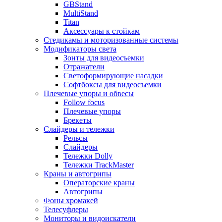
GBStand
MultiStand
Titan
Аксессуары к стойкам
Стедикамы и моторизованные системы
Модификаторы света
Зонты для видеосъемки
Отражатели
Светоформирующие насадки
Софтбоксы для видеосъемки
Плечевые упоры и обвесы
Follow focus
Плечевые упоры
Брекеты
Слайдеры и тележки
Рельсы
Слайдеры
Тележки Dolly
Тележки TrackMaster
Краны и автогрипы
Операторские краны
Автогрипы
Фоны хромакей
Телесуфлеры
Мониторы и видоискатели