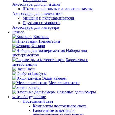
Аксессуары для луп и линз
Штативы напольные и запасные лампы
Аксессуары для пневматики
Мишени и пулеулавливатели
Пружины и манжеты
Аксессуары для интерьера
Разное
Компасы
Планетарии
Фонари
Наборы для
экспериментов
Барометры и
метеостанции
Часы
Глобусы
Экшн-камеры
Металлоискатели
Зонты
Лазерные дальномеры
Фотооборудование
Постоянный свет
Комплекты постоянного света
Галогенные осветители