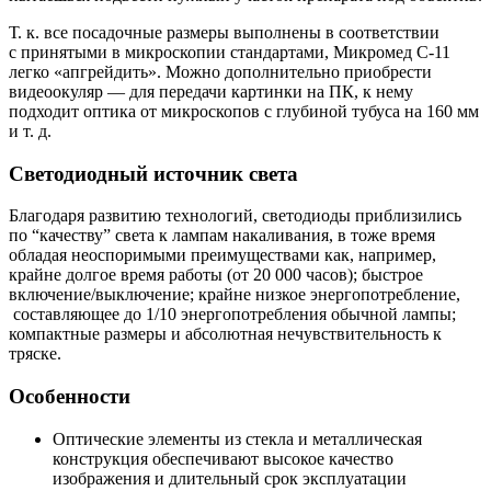
Т. к.
все посадочные размеры выполнены в соответствии
с принятыми в микроскопии стандартами, Микромед
С-11
легко «апгрейдить». Можно дополнительно приобрести
видеоокуляр — для передачи картинки на ПК, к нему
подходит оптика от микроскопов с глубиной тубуса на 160 мм
и т. д.
Светодиодный источник света
Благодаря развитию технологий, светодиоды приблизились
по “качеству” света к лампам накаливания, в тоже время
обладая неоспоримыми преимуществами как, например,
крайне долгое время работы (от 20 000 часов); быстрое
включение/выключение; крайне низкое энергопотребление,
составляющее до 1/10 энергопотребления обычной лампы;
компактные размеры и абсолютная нечувствительность к
тряске.
Особенности
Оптические элементы из стекла и металлическая
конструкция обеспечивают высокое качество
изображения и длительный срок эксплуатации