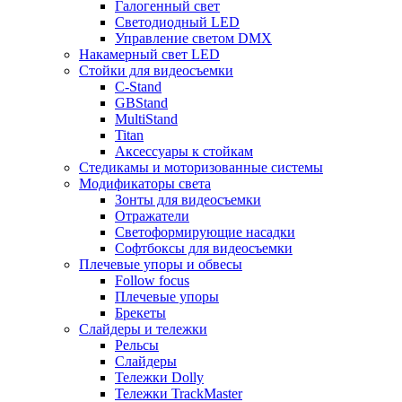
Галогенный свет
Светодиодный LED
Управление светом DMX
Накамерный свет LED
Стойки для видеосъемки
C-Stand
GBStand
MultiStand
Titan
Аксессуары к стойкам
Стедикамы и моторизованные системы
Модификаторы света
Зонты для видеосъемки
Отражатели
Светоформирующие насадки
Софтбоксы для видеосъемки
Плечевые упоры и обвесы
Follow focus
Плечевые упоры
Брекеты
Слайдеры и тележки
Рельсы
Слайдеры
Тележки Dolly
Тележки TrackMaster