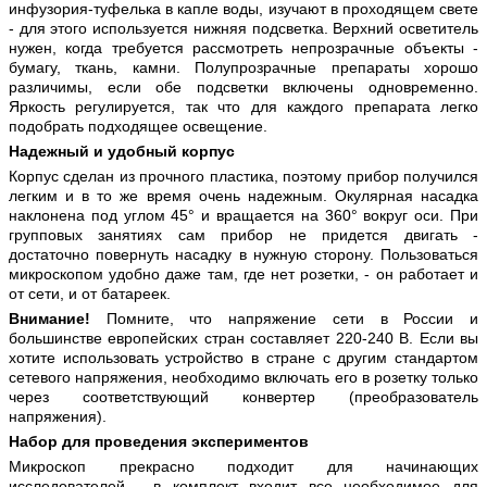
инфузория-туфелька в капле воды, изучают в проходящем свете
- для этого используется нижняя подсветка. Верхний осветитель
нужен, когда требуется рассмотреть непрозрачные объекты -
бумагу, ткань, камни. Полупрозрачные препараты хорошо
различимы, если обе подсветки включены одновременно.
Яркость регулируется, так что для каждого препарата легко
подобрать подходящее освещение.
Надежный и удобный корпус
Корпус сделан из прочного пластика, поэтому прибор получился
легким и в то же время очень надежным. Окулярная насадка
наклонена под углом 45° и вращается на 360° вокруг оси. При
групповых занятиях сам прибор не придется двигать -
достаточно повернуть насадку в нужную сторону. Пользоваться
микроскопом удобно даже там, где нет розетки, - он работает и
от сети, и от батареек.
Внимание!
Помните, что напряжение сети в России и
большинстве европейских стран составляет 220-240 В. Если вы
хотите использовать устройство в стране с другим стандартом
сетевого напряжения, необходимо включать его в розетку только
через соответствующий конвертер (преобразователь
напряжения).
Набор для проведения экспериментов
Микроскоп прекрасно подходит для начинающих
исследователей - в комплект входит все необходимое для