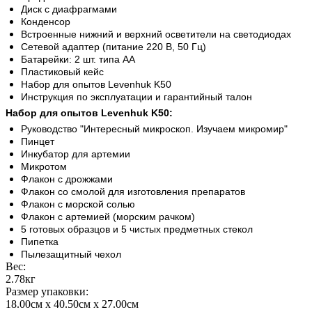
Диск с диафрагмами
Конденсор
Встроенные нижний и верхний осветители на светодиодах
Сетевой адаптер (питание 220 В, 50 Гц)
Батарейки: 2 шт. типа АА
Пластиковый кейс
Набор для опытов Levenhuk K50
Инструкция по эксплуатации и гарантийный талон
Набор для опытов Levenhuk K50:
Руководство "Интересный микроскоп. Изучаем микромир"
Пинцет
Инкубатор для артемии
Микротом
Флакон с дрожжами
Флакон со смолой для изготовления препаратов
Флакон с морской солью
Флакон с артемией (морским рачком)
5 готовых образцов и 5 чистых предметных стекол
Пипетка
Пылезащитный чехол
Вес:
2.78кг
Размер упаковки:
18.00см x 40.50см x 27.00см