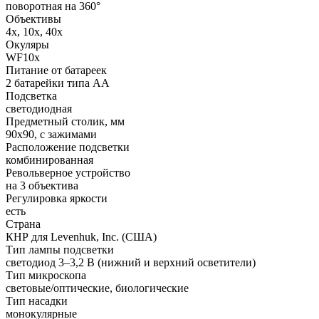
поворотная на 360°
Объективы
4х, 10х, 40х
Окуляры
WF10x
Питание от батареек
2 батарейки типа АА
Подсветка
светодиодная
Предметный столик, мм
90x90, с зажимами
Расположение подсветки
комбинированная
Револьверное устройство
на 3 объектива
Регулировка яркости
есть
Страна
КНР для Levenhuk, Inc. (США)
Тип лампы подсветки
светодиод 3–3,2 В (нижний и верхний осветители)
Тип микроскопа
световые/оптические, биологические
Тип насадки
монокулярные