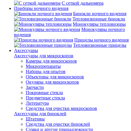
С сеткой дальномера
Приборы ночного видения
Бинокли ночного видения
Тепловизионные бинокли
Монокуляры тепловизоры
Монокуляры ночного
видения
Прицелы ночного видения
Тепловизионные прицелы
Аксессуары
Аксессуары для микроскопов
Камеры для микроскопов
Микропрепараты
Наборы для опытов
Объективы для микроскопов
Окуляры для микроскопов
Запчасти
Покровные стекла
Предметные стекла
Литература
Средства для очистки микроскопов
Аксессуары для биноклей
Штативы
Средства для очистки биноклей
Сумки и другие принадлежности