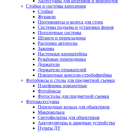
Аксессуары для штативов и моноподов
Стойки и системы крепления
Стойки
Журавли
Противовесы и колеса для стоек
Системы подъема и установки фонов
Потолочные системы
Штанги и перекладины
Распорки автополы
Зажимы
Настенные кронштейны
Резьбовые переходники
Держатели
Держатели отражателей
Поворотные консоли-стробофреймы
Фотобоксы и столы для предметной съемки
Платформы поворотные
Фотобоксы
Фотостолы для предметной съемки
Фотоаксессуары
Переходные кольца для объективов
Макрокольца
Светофильтры для объективов
Аккумуляторы и зарядные устройства
Пульты ДУ