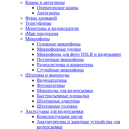
Краны и автогрипы
Операторские краны
Автогрипы
Фоны хромакей
Телесуфлеры
Мониторы и видоискатели
iMate продукция
Микрофоны
Головные микрофоны
Микрофонные удочки
Микрофоны для фото DSLR и видеокамер
Петличные микрофоны
Радиосистемы и конвертеры
Студийные микрофоны
Штативы и моноподы
Видеоштативы
Фотоштативы
Моноподы для видеосъемки
Быстросъемные площадки
Штативные адаптеры
Штативные головки
Аксессуары для видеосъемки
Комплектующие ригов
Аккумуляторы и зарядные устройства для
видеосъемки