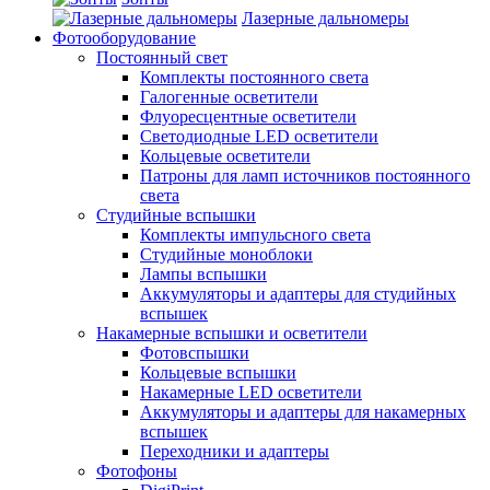
Лазерные дальномеры
Фотооборудование
Постоянный свет
Комплекты постоянного света
Галогенные осветители
Флуоресцентные осветители
Светодиодные LED осветители
Кольцевые осветители
Патроны для ламп источников постоянного
света
Студийные вспышки
Комплекты импульсного света
Студийные моноблоки
Лампы вспышки
Аккумуляторы и адаптеры для студийных
вспышек
Накамерные вспышки и осветители
Фотовспышки
Кольцевые вспышки
Накамерные LED осветители
Аккумуляторы и адаптеры для накамерных
вспышек
Переходники и адаптеры
Фотофоны