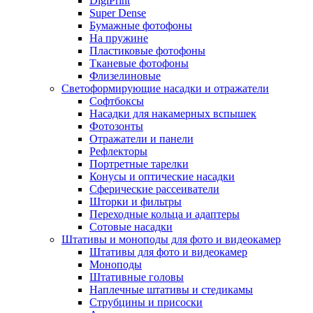
DigiPrint
Super Dense
Бумажные фотофоны
На пружине
Пластиковые фотофоны
Тканевые фотофоны
Флизелиновые
Светоформирующие насадки и отражатели
Софтбоксы
Насадки для накамерных вспышек
Фотозонты
Отражатели и панели
Рефлекторы
Портретные тарелки
Конусы и оптические насадки
Сферические рассеиватели
Шторки и фильтры
Переходные кольца и адаптеры
Сотовые насадки
Штативы и моноподы для фото и видеокамер
Штативы для фото и видеокамер
Моноподы
Штативные головы
Наплечные штативы и стедикамы
Струбцины и присоски