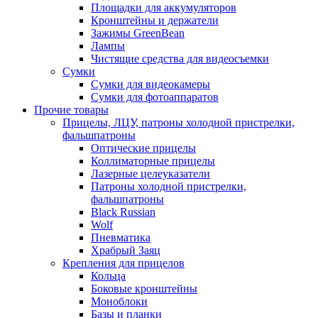
Площадки для аккумуляторов
Кронштейны и держатели
Зажимы GreenBean
Лампы
Чистящие средства для видеосъемки
Сумки
Сумки для видеокамеры
Сумки для фотоаппаратов
Прочие товары
Прицелы, ЛЦУ, патроны холодной пристрелки,
фальшпатроны
Оптические прицелы
Коллиматорные прицелы
Лазерные целеуказатели
Патроны холодной пристрелки,
фальшпатроны
Black Russian
Wolf
Пневматика
Храбрый Заяц
Крепления для прицелов
Кольца
Боковые кронштейны
Моноблоки
Базы и планки