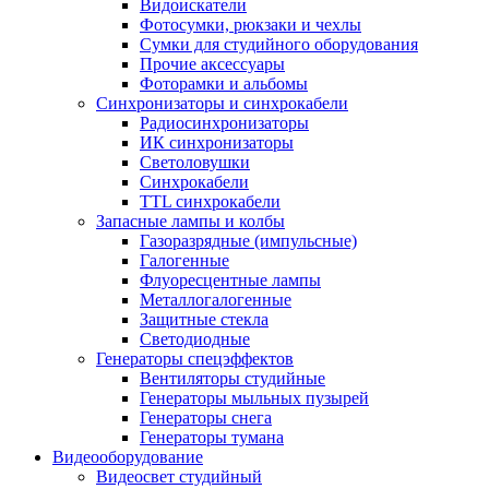
Видоискатели
Фотосумки, рюкзаки и чехлы
Сумки для студийного оборудования
Прочие аксессуары
Фоторамки и альбомы
Синхронизаторы и синхрокабели
Радиосинхронизаторы
ИК синхронизаторы
Светоловушки
Синхрокабели
TTL синхрокабели
Запасные лампы и колбы
Газоразрядные (импульсные)
Галогенные
Флуоресцентные лампы
Металлогалогенные
Защитные стекла
Светодиодные
Генераторы спецэффектов
Вентиляторы студийные
Генераторы мыльных пузырей
Генераторы снега
Генераторы тумана
Видеооборудование
Видеосвет студийный