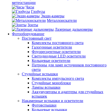
метеостанции
Часы
Глобусы
Экшн-камеры
Металлоискатели
Зонты
Лазерные дальномеры
Фотооборудование
Постоянный свет
Комплекты постоянного света
Галогенные осветители
Флуоресцентные осветители
Светодиодные LED осветители
Кольцевые осветители
Патроны для ламп источников постоянного
света
Студийные вспышки
Комплекты импульсного света
Студийные моноблоки
Лампы вспышки
Аккумуляторы и адаптеры для студийных
вспышек
Накамерные вспышки и осветители
Фотовспышки
Кольцевые вспышки