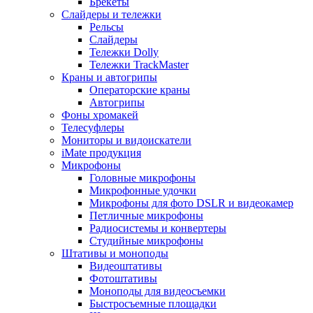
Брекеты
Слайдеры и тележки
Рельсы
Слайдеры
Тележки Dolly
Тележки TrackMaster
Краны и автогрипы
Операторские краны
Автогрипы
Фоны хромакей
Телесуфлеры
Мониторы и видоискатели
iMate продукция
Микрофоны
Головные микрофоны
Микрофонные удочки
Микрофоны для фото DSLR и видеокамер
Петличные микрофоны
Радиосистемы и конвертеры
Студийные микрофоны
Штативы и моноподы
Видеоштативы
Фотоштативы
Моноподы для видеосъемки
Быстросъемные площадки