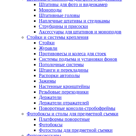
Штативы для фото и видеокамер
Моноподы
Штативные головы
Наплечные штативы и стедикамы
Струбцины и присоски
Аксессуары для штативов и моноподов
Стойки и системы крепления
Стойки
Журавли
Противовесы и колеса для стоек
Системы подъема и установки фонов
Потолочные системы
Штанги и перекладины
Распорки автополы
Зажимы
Настенные кронштейны
Резьбовые переходники
Держатели
Держатели отражателей
Поворотные консоли-стробофреймы
Фотобоксы и столы для предметной съемки
Платформы поворотные
Фотобоксы
Фотостолы для предметной съемки
Фотоаксессуары