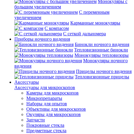
Монокуляры с
большим увеличением
С переменным
увеличением
Карманные монокуляры
С компасом
С сеткой дальномера
Приборы ночного видения
Бинокли ночного видения
Тепловизионные бинокли
Монокуляры тепловизоры
Монокуляры ночного
видения
Прицелы ночного видения
Тепловизионные прицелы
Аксессуары
Аксессуары для микроскопов
Камеры для микроскопов
Микропрепараты
Наборы для опытов
Объективы для микроскопов
Окуляры для микроскопов
Запчасти
Покровные стекла
Предметные стекла