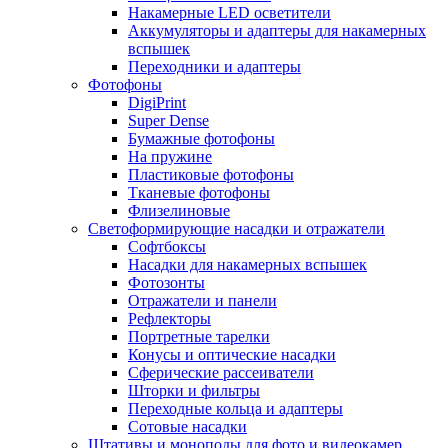
Накамерные LED осветители
Аккумуляторы и адаптеры для накамерных
вспышек
Переходники и адаптеры
Фотофоны
DigiPrint
Super Dense
Бумажные фотофоны
На пружине
Пластиковые фотофоны
Тканевые фотофоны
Флизелиновые
Светоформирующие насадки и отражатели
Софтбоксы
Насадки для накамерных вспышек
Фотозонты
Отражатели и панели
Рефлекторы
Портретные тарелки
Конусы и оптические насадки
Сферические рассеиватели
Шторки и фильтры
Переходные кольца и адаптеры
Сотовые насадки
Штативы и моноподы для фото и видеокамер