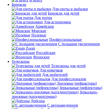
В кейсе
Бинокли
Для охоты и рыбалки
Бинокли для детей
Для театра
Для астрономии
Армейские
Морские
Полевые
Профессиональные
С большим увеличением
Zoom
Российские
Японские
Телескопы
Телескопы для детей
Для новичков
Для любителей
Для профессионалов
Линзовые (рефракторы)
Зеркальные (рефлекторы)
Зеркально-
линзовые (катадиоптрики)
Добсона
С автонаведением