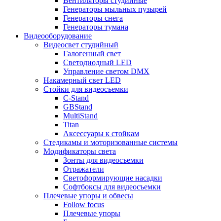
Вентиляторы студийные
Генераторы мыльных пузырей
Генераторы снега
Генераторы тумана
Видеооборудование
Видеосвет студийный
Галогенный свет
Светодиодный LED
Управление светом DMX
Накамерный свет LED
Стойки для видеосъемки
C-Stand
GBStand
MultiStand
Titan
Аксессуары к стойкам
Стедикамы и моторизованные системы
Модификаторы света
Зонты для видеосъемки
Отражатели
Светоформирующие насадки
Софтбоксы для видеосъемки
Плечевые упоры и обвесы
Follow focus
Плечевые упоры