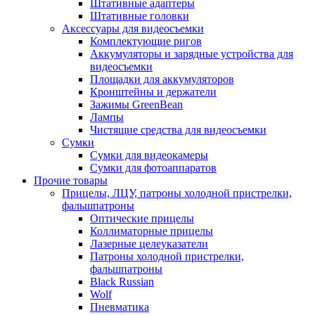
Штативные адаптеры
Штативные головки
Аксессуары для видеосъемки
Комплектующие ригов
Аккумуляторы и зарядные устройства для
видеосъемки
Площадки для аккумуляторов
Кронштейны и держатели
Зажимы GreenBean
Лампы
Чистящие средства для видеосъемки
Сумки
Сумки для видеокамеры
Сумки для фотоаппаратов
Прочие товары
Прицелы, ЛЦУ, патроны холодной пристрелки,
фальшпатроны
Оптические прицелы
Коллиматорные прицелы
Лазерные целеуказатели
Патроны холодной пристрелки,
фальшпатроны
Black Russian
Wolf
Пневматика