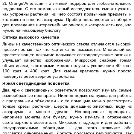
2L Orange\Апельсин - отличный подарок для любознательного
подростка. С его помощью юный исследователь сможет узнать,
как устроены растения, из чего состоят привычные предметы и
кто живет в воде из аквариума. Прибор поставляется с набором
для проведения интереснейших опытов, в котором есть все, что
нужно начинающему биологу.
Оптика высокого качества
Линзы из качественного оптического стекла отличаются высокой
прозрачностью, так что картинка не искажается. Многослойное
просветляющее покрытие повышает светопропускание оптики и
улучшает качество изображения. Микроскоп снабжен тремя
объективами, с которыми можно получить увеличения 40 крат,
100 крат и 400 крат. Для смены кратности нужно просто
повернуть револьверное устройство.
Яркая светодиодная подсветка
Два ярких светодиодных осветителя позволяют изучать самые
разнообразные препараты. Нижняя подсветка нужна для работы
с прозрачными объектами - с ее помощью можно рассмотреть
тонкие срезы растений, шерсть домашних животных, воду из
аквариума и многое другое. Непрозрачные препараты,
например монеты или бумагу, нужно изучать в отраженном
свете верхнего осветителя. Микроскоп подходит и для работы с
полупрозрачными образцами - для этого включите обе
подсветки одновременно. Яркость подсветки регулируется, так