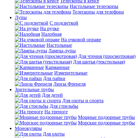
Телескопы в кейсе
Настольные телескопы
Телескопы для телефона
Лупы
С подсветкой
На ручке
Налобная
На очковой оправе
Настольные
Лампы-лупы
Для чтения (просмотровая)
Для шитья (текстильная)
Карманные
Измерительные
Для пайки
Линза Френеля
Зрительные трубы
Для детей
Для охоты и спорта
Для стрельбы
На треноге
Мощные подзорные трубы
Морские подзорные трубы
Монокуляры
Для охоты