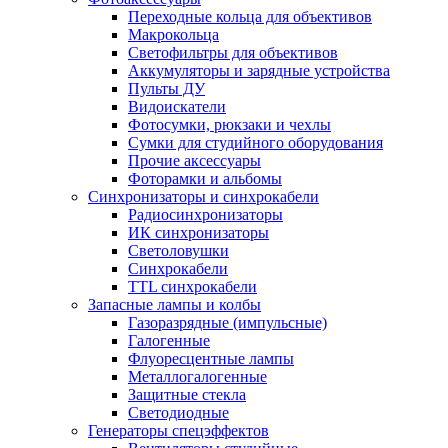
Переходные кольца для объективов
Макрокольца
Светофильтры для объективов
Аккумуляторы и зарядные устройства
Пульты ДУ
Видоискатели
Фотосумки, рюкзаки и чехлы
Сумки для студийного оборудования
Прочие аксессуары
Фоторамки и альбомы
Синхронизаторы и синхрокабели
Радиосинхронизаторы
ИК синхронизаторы
Светоловушки
Синхрокабели
TTL синхрокабели
Запасные лампы и колбы
Газоразрядные (импульсные)
Галогенные
Флуоресцентные лампы
Металлогалогенные
Защитные стекла
Светодиодные
Генераторы спецэффектов