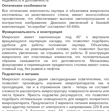
надежность и долговечность.
Оптические особенности
Все оптические компоненты окуляра и объективов микроскопа
изготовлены из качественного стекла, имеют многослойное
просветление, что обеспечивает высокое светопропускание и
контрастное изображение. Диапазон увеличений в базовой
комплектации, "из коробки" составляет 64-640х.
Функциональность и конструкция
Микроскоп имеет наклоненную под 45° к вертикали
вращающуюся окулярную насадку, что позволяет подобрать
удобное для работы положение окуляра. Объективы
установлены на револьверной головке, что позволяет быстро
изменять увеличение, не отрываясь от работы. В конструкции
микроскопа нет пластиковых элементов, что положительным
образом сказывается на его долговечности. Механизмы
фокусировки и перемещения предметного столика имеют очень
плавный ход, без рывков и люфтов.
Подсветка и питание
Микроскоп оснащен двумя светодиодными осветителями, что
позволяет производить изучение микропрепаратов как в
проходящем, так и в отраженном свете - теперь не составит
сложности рассмотреть микроструктуру поверхности монеты или
листа бумаги. Яркость подсветки регулируется, что позволяет
подобрать оптимальную освещенность для каждого конкретного
микропрепарата. Предлагается 2 варианта питания микроскопа:
через адаптер питания от электросети с напряжением 220 В или
с помощью 3 батареек типа АА, которые помещаются в