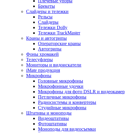
Плечевые упоры
Брекеты
Слайдеры и тележки
Рельсы
Слайдеры
Тележки Dolly
Тележки TrackMaster
Краны и автогрипы
Операторские краны
Автогрипы
Фоны хромакей
Телесуфлеры
Мониторы и видоискатели
iMate продукция
Микрофоны
Головные микрофоны
Микрофонные удочки
Микрофоны для фото DSLR и видеокамер
Петличные микрофоны
Радиосистемы и конвертеры
Студийные микрофоны
Штативы и моноподы
Видеоштативы
Фотоштативы
Моноподы для видеосъемки