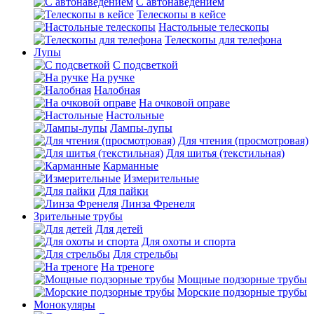
С автонаведением
Телескопы в кейсе
Настольные телескопы
Телескопы для телефона
Лупы
С подсветкой
На ручке
Налобная
На очковой оправе
Настольные
Лампы-лупы
Для чтения (просмотровая)
Для шитья (текстильная)
Карманные
Измерительные
Для пайки
Линза Френеля
Зрительные трубы
Для детей
Для охоты и спорта
Для стрельбы
На треноге
Мощные подзорные трубы
Морские подзорные трубы
Монокуляры