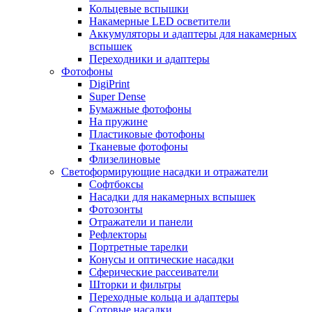
Кольцевые вспышки
Накамерные LED осветители
Аккумуляторы и адаптеры для накамерных
вспышек
Переходники и адаптеры
Фотофоны
DigiPrint
Super Dense
Бумажные фотофоны
На пружине
Пластиковые фотофоны
Тканевые фотофоны
Флизелиновые
Светоформирующие насадки и отражатели
Софтбоксы
Насадки для накамерных вспышек
Фотозонты
Отражатели и панели
Рефлекторы
Портретные тарелки
Конусы и оптические насадки
Сферические рассеиватели
Шторки и фильтры
Переходные кольца и адаптеры
Сотовые насадки