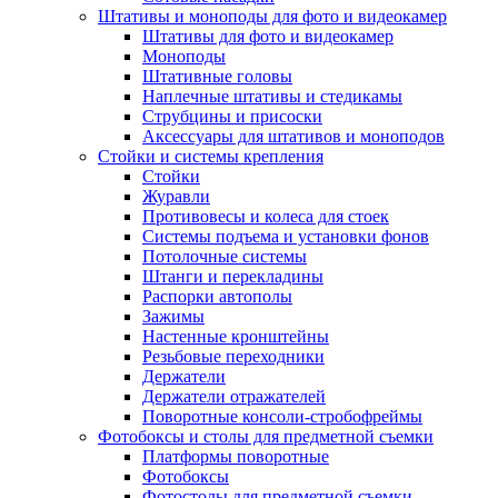
Штативы и моноподы для фото и видеокамер
Штативы для фото и видеокамер
Моноподы
Штативные головы
Наплечные штативы и стедикамы
Струбцины и присоски
Аксессуары для штативов и моноподов
Стойки и системы крепления
Стойки
Журавли
Противовесы и колеса для стоек
Системы подъема и установки фонов
Потолочные системы
Штанги и перекладины
Распорки автополы
Зажимы
Настенные кронштейны
Резьбовые переходники
Держатели
Держатели отражателей
Поворотные консоли-стробофреймы
Фотобоксы и столы для предметной съемки
Платформы поворотные
Фотобоксы
Фотостолы для предметной съемки