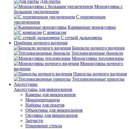
Для охоты
Монокуляры с
большим увеличением
С переменным
увеличением
Карманные монокуляры
С компасом
С сеткой дальномера
Приборы ночного видения
Бинокли ночного видения
Тепловизионные бинокли
Монокуляры тепловизоры
Монокуляры ночного
видения
Прицелы ночного видения
Тепловизионные прицелы
Аксессуары
Аксессуары для микроскопов
Камеры для микроскопов
Микропрепараты
Наборы для опытов
Объективы для микроскопов
Окуляры для микроскопов
Запчасти
Покровные стекла