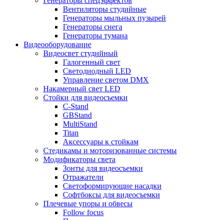
Генераторы спецэффектов
Вентиляторы студийные
Генераторы мыльных пузырей
Генераторы снега
Генераторы тумана
Видеооборудование
Видеосвет студийный
Галогенный свет
Светодиодный LED
Управление светом DMX
Накамерный свет LED
Стойки для видеосъемки
C-Stand
GBStand
MultiStand
Titan
Аксессуары к стойкам
Стедикамы и моторизованные системы
Модификаторы света
Зонты для видеосъемки
Отражатели
Светоформирующие насадки
Софтбоксы для видеосъемки
Плечевые упоры и обвесы
Follow focus