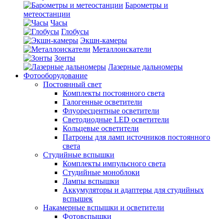
Барометры и
метеостанции
Часы
Глобусы
Экшн-камеры
Металлоискатели
Зонты
Лазерные дальномеры
Фотооборудование
Постоянный свет
Комплекты постоянного света
Галогенные осветители
Флуоресцентные осветители
Светодиодные LED осветители
Кольцевые осветители
Патроны для ламп источников постоянного
света
Студийные вспышки
Комплекты импульсного света
Студийные моноблоки
Лампы вспышки
Аккумуляторы и адаптеры для студийных
вспышек
Накамерные вспышки и осветители
Фотовспышки