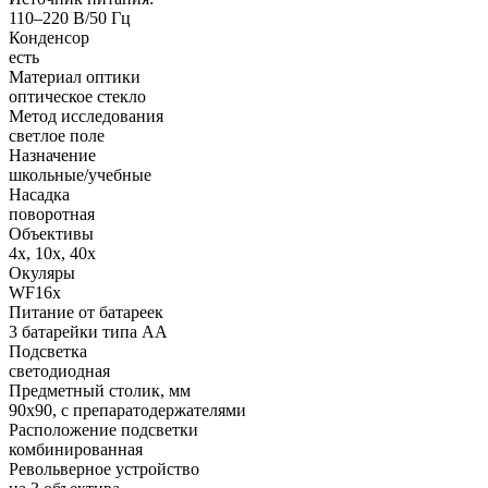
110–220 В/50 Гц
Конденсор
есть
Материал оптики
оптическое стекло
Метод исследования
светлое поле
Назначение
школьные/учебные
Насадка
поворотная
Объективы
4х, 10х, 40х
Окуляры
WF16х
Питание от батареек
3 батарейки типа АА
Подсветка
светодиодная
Предметный столик, мм
90x90, с препаратодержателями
Расположение подсветки
комбинированная
Револьверное устройство