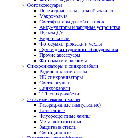
Фотоаксессуары
Переходные кольца для объективов
Макрокольца
Светофильтры для объективов
Аккумуляторы и зарядные устройства
Пульты ДУ
Видоискатели
Фотосумки, рюкзаки и чехлы
Сумки для студийного оборудования
Прочие аксессуары
Фоторамки и альбомы
Синхронизаторы и синхрокабели
Радиосинхронизаторы
ИК синхронизаторы
Светоловушки
Синхрокабели
TTL синхрокабели
Запасные лампы и колбы
Газоразрядные (импульсные)
Галогенные
Флуоресцентные лампы
Металлогалогенные
Защитные стекла
Светодиодные