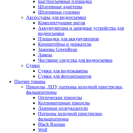
Быстросъемные площадки
Штативные адаптеры
Штативные головки
Аксессуары для видеосъемки
Комплектующие ригов
Аккумуляторы и зарядные устройства для
видеосъемки
Площадки для аккумуляторов
Кронштейны и держатели
Зажимы GreenBean
Лампы
Чистящие средства для видеосъемки
Сумки
Сумки для видеокамеры
Сумки для фотоаппаратов
Прочие товары
Прицелы, ЛЦУ, патроны холодной пристрелки,
фальшпатроны
Оптические прицелы
Коллиматорные прицелы
Лазерные целеуказатели
Патроны холодной пристрелки,
фальшпатроны
Black Russian
Wolf