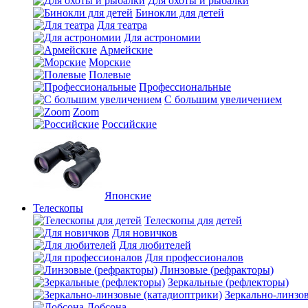
Для охоты и рыбалки
Бинокли для детей
Для театра
Для астрономии
Армейские
Морские
Полевые
Профессиональные
С большим увеличением
Zoom
Российские
Японские
Телескопы
Телескопы для детей
Для новичков
Для любителей
Для профессионалов
Линзовые (рефракторы)
Зеркальные (рефлекторы)
Зеркально-линзо
Добсона