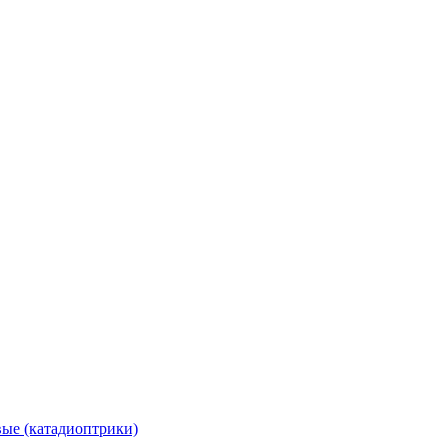
вые (катадиоптрики)