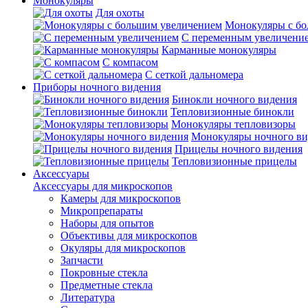
Монокуляры
Для охоты
Монокуляры с б
С переменным увеличени
Карманные монокуляры
С компасом
С сеткой дальномера
Приборы ночного видения
Бинокли ночного видения
Тепловизионные бинокли
Монокуляры тепловизоры
Монокуляры ночного ви
Прицелы ночного видения
Тепловизионные прицелы
Аксессуары
Аксессуары для микроскопов
Камеры для микроскопов
Микропрепараты
Наборы для опытов
Объективы для микроскопов
Окуляры для микроскопов
Запчасти
Покровные стекла
Предметные стекла
Литература