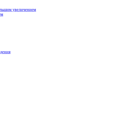
ольшим увеличением
ем
дения