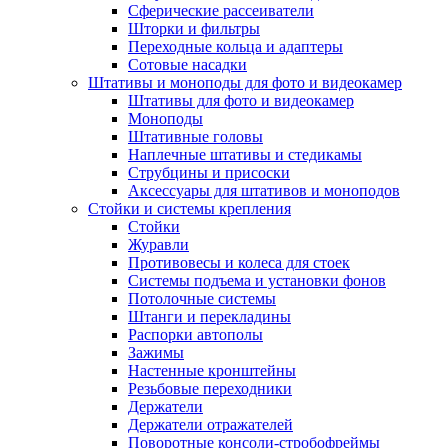
Сферические рассеиватели
Шторки и фильтры
Переходные кольца и адаптеры
Сотовые насадки
Штативы и моноподы для фото и видеокамер
Штативы для фото и видеокамер
Моноподы
Штативные головы
Наплечные штативы и стедикамы
Струбцины и присоски
Аксессуары для штативов и моноподов
Стойки и системы крепления
Стойки
Журавли
Противовесы и колеса для стоек
Системы подъема и установки фонов
Потолочные системы
Штанги и перекладины
Распорки автополы
Зажимы
Настенные кронштейны
Резьбовые переходники
Держатели
Держатели отражателей
Поворотные консоли-стробофреймы