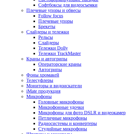
Софтбоксы для видеосъемки
Плечевые упоры и обвесы
Follow focus
Плечевые упоры
Брекеты
Слайдеры и тележки
Рельсы
Слайдеры
Тележки Dolly
Тележки TrackMaster
Краны и автогрипы
Операторские краны
Автогрипы
Фоны хромакей
Телесуфлеры
Мониторы и видоискатели
iMate продукция
Микрофоны
Головные микрофоны
Микрофонные удочки
Микрофоны для фото DSLR и видеокамер
Петличные микрофоны
Радиосистемы и конвертеры
Студийные микрофоны