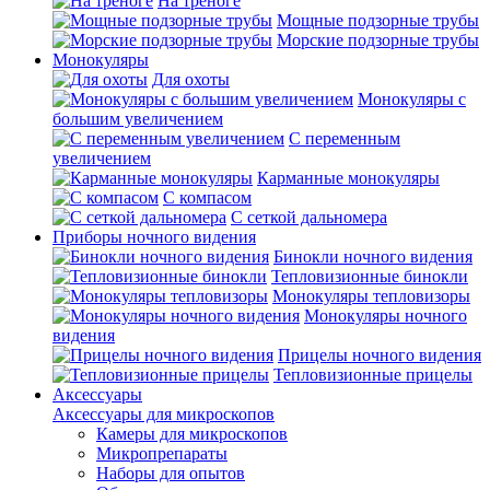
На треноге
Мощные подзорные трубы
Морские подзорные трубы
Монокуляры
Для охоты
Монокуляры с
большим увеличением
С переменным
увеличением
Карманные монокуляры
С компасом
С сеткой дальномера
Приборы ночного видения
Бинокли ночного видения
Тепловизионные бинокли
Монокуляры тепловизоры
Монокуляры ночного
видения
Прицелы ночного видения
Тепловизионные прицелы
Аксессуары
Аксессуары для микроскопов
Камеры для микроскопов
Микропрепараты
Наборы для опытов