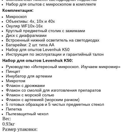
Набор для опытов с микроскопом в комплекте
Комплектация:
Микроскоп
Объективы: 4х, 10х и 40х
Окуляр WF10x-16x
Круглый предметный столик с зажимами
Диск с диафрагмами
Встроенный нижний осветитель на светодиодах
Батарейки: 2 шт. типа АА
Набор для опытов Levenhuk K50
Инструкция по эксплуатации и гарантийный талон
Набор для опытов Levenhuk K50:
Руководство «Интересный микроскоп. Изучаем микромир»
Пинцет
Инкубатор для артемии
Микротом
Флакон с дрожжами
Флакон со смолой для изготовления препаратов
Флакон с морской солью
Флакон с артемией (морским рачком)
5 готовых образцов и 5 чистых предметных стекол
Пипетка
Пылезащитный чехол
Вес:
0.93кг
Размер упаковки: