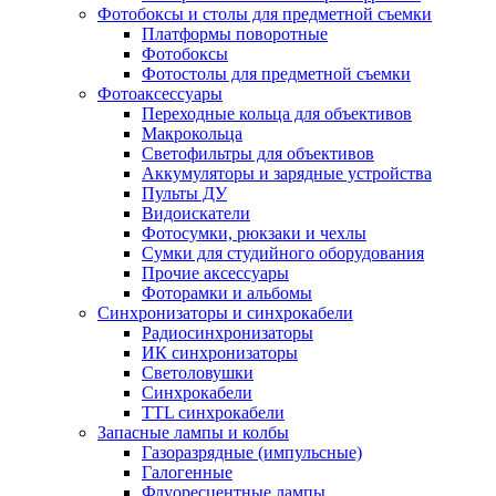
Фотобоксы и столы для предметной съемки
Платформы поворотные
Фотобоксы
Фотостолы для предметной съемки
Фотоаксессуары
Переходные кольца для объективов
Макрокольца
Светофильтры для объективов
Аккумуляторы и зарядные устройства
Пульты ДУ
Видоискатели
Фотосумки, рюкзаки и чехлы
Сумки для студийного оборудования
Прочие аксессуары
Фоторамки и альбомы
Синхронизаторы и синхрокабели
Радиосинхронизаторы
ИК синхронизаторы
Светоловушки
Синхрокабели
TTL синхрокабели
Запасные лампы и колбы
Газоразрядные (импульсные)
Галогенные
Флуоресцентные лампы