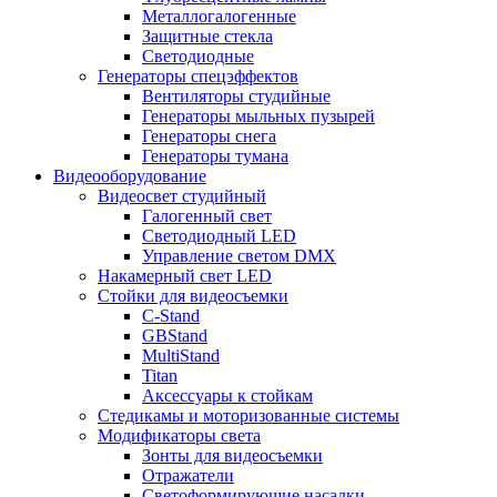
Металлогалогенные
Защитные стекла
Светодиодные
Генераторы спецэффектов
Вентиляторы студийные
Генераторы мыльных пузырей
Генераторы снега
Генераторы тумана
Видеооборудование
Видеосвет студийный
Галогенный свет
Светодиодный LED
Управление светом DMX
Накамерный свет LED
Стойки для видеосъемки
C-Stand
GBStand
MultiStand
Titan
Аксессуары к стойкам
Стедикамы и моторизованные системы
Модификаторы света
Зонты для видеосъемки
Отражатели
Светоформирующие насадки