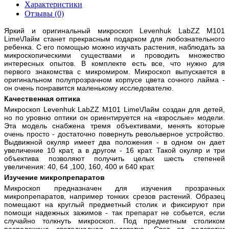
Характеристики
Отзывы (0)
Яркий и оригинальный микроскоп Levenhuk LabZZ M101
Lime\Лайм станет прекрасным подарком для любознательного
ребенка. С его помощью можно изучать растения, наблюдать за
микроскопическими существами и проводить множество
интересных опытов. В комплекте есть все, что нужно для
первого знакомства с микромиром. Микроскоп выпускается в
оригинальном полупрозрачном корпусе цвета сочного лайма -
он очень понравится маленькому исследователю.
Качественная оптика
Микроскоп Levenhuk LabZZ M101 Lime\Лайм создан для детей,
но по уровню оптики он ориентируется на «взрослые» модели.
Эта модель снабжена тремя объективами, менять которые
очень просто - достаточно повернуть револьверное устройство.
Выдвижной окуляр имеет два положения - в одном он дает
увеличение 10 крат, а в другом - 16 крат. Такой окуляр и три
объектива позволяют получить целых шесть степеней
увеличения: 40, 64 ,100, 160, 400 и 640 крат.
Изучение микропрепаратов
Микроскоп предназначен для изучения прозрачных
микропрепаратов, например тонких срезов растений. Образец
помещают на круглый предметный столик и фиксируют при
помощи надежных зажимов - так препарат не собьется, если
случайно толкнуть микроскоп. Под предметным столиком
расположена светодиодная подсветка. Свет от подсветки