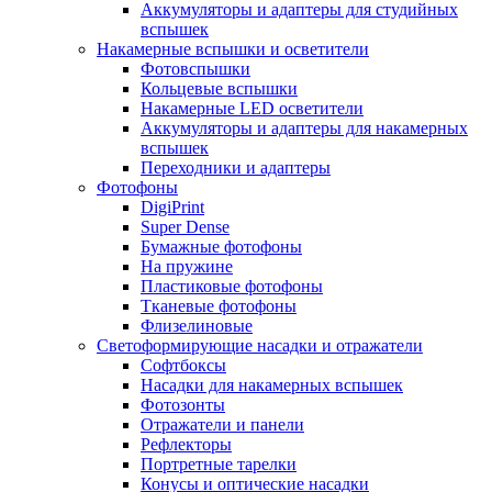
Аккумуляторы и адаптеры для студийных
вспышек
Накамерные вспышки и осветители
Фотовспышки
Кольцевые вспышки
Накамерные LED осветители
Аккумуляторы и адаптеры для накамерных
вспышек
Переходники и адаптеры
Фотофоны
DigiPrint
Super Dense
Бумажные фотофоны
На пружине
Пластиковые фотофоны
Тканевые фотофоны
Флизелиновые
Светоформирующие насадки и отражатели
Софтбоксы
Насадки для накамерных вспышек
Фотозонты
Отражатели и панели
Рефлекторы
Портретные тарелки
Конусы и оптические насадки