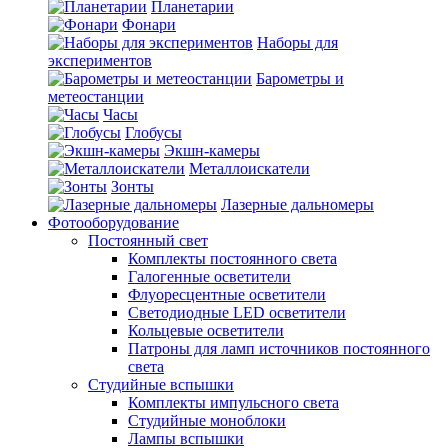
Планетарии
Фонари
Наборы для
экспериментов
Барометры и
метеостанции
Часы
Глобусы
Экшн-камеры
Металлоискатели
Зонты
Лазерные дальномеры
Фотооборудование
Постоянный свет
Комплекты постоянного света
Галогенные осветители
Флуоресцентные осветители
Светодиодные LED осветители
Кольцевые осветители
Патроны для ламп источников постоянного
света
Студийные вспышки
Комплекты импульсного света
Студийные моноблоки
Лампы вспышки