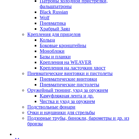
Патроны холодной пристрелки,
фальшпатроны
Black Russian
Wolf
Пневматика
Храбрый Заяц
Крепления для прицелов
Кольца
Боковые кронштейны
Моноблоки
Базы и планки
Крепления на WEAVER
Крепления на ласточкин хвост
Пневматические винтовки и пистолеты
Пневматические винтовки
Пневматические пистолеты
Оружейный тюнинг, уход за оружием
Камуфляжная лента и др.
Чистка и уход за оружием
Подствольные фонари
Очки и наушники для стрельбы
Подзорные трубы, бинокли, барометры и др. из
бронзы