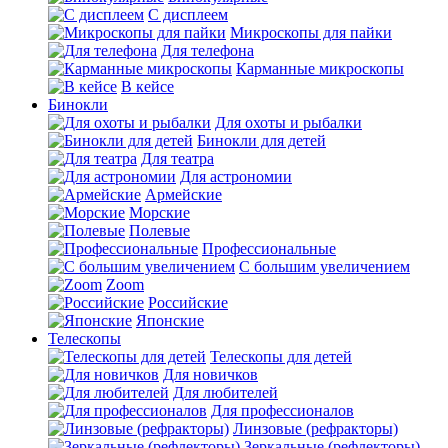
С дисплеем
Микроскопы для пайки
Для телефона
Карманные микроскопы
В кейсе
Бинокли
Для охоты и рыбалки
Бинокли для детей
Для театра
Для астрономии
Армейские
Морские
Полевые
Профессиональные
С большим увеличением
Zoom
Российские
Японские
Телескопы
Телескопы для детей
Для новичков
Для любителей
Для профессионалов
Линзовые (рефракторы)
Зеркальные (рефлекторы)