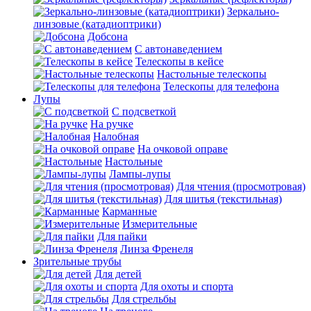
Зеркально-
линзовые (катадиоптрики)
Добсона
С автонаведением
Телескопы в кейсе
Настольные телескопы
Телескопы для телефона
Лупы
С подсветкой
На ручке
Налобная
На очковой оправе
Настольные
Лампы-лупы
Для чтения (просмотровая)
Для шитья (текстильная)
Карманные
Измерительные
Для пайки
Линза Френеля
Зрительные трубы
Для детей
Для охоты и спорта
Для стрельбы