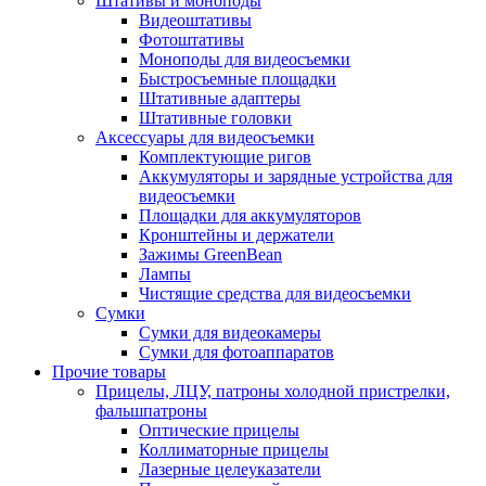
Штативы и моноподы
Видеоштативы
Фотоштативы
Моноподы для видеосъемки
Быстросъемные площадки
Штативные адаптеры
Штативные головки
Аксессуары для видеосъемки
Комплектующие ригов
Аккумуляторы и зарядные устройства для
видеосъемки
Площадки для аккумуляторов
Кронштейны и держатели
Зажимы GreenBean
Лампы
Чистящие средства для видеосъемки
Сумки
Сумки для видеокамеры
Сумки для фотоаппаратов
Прочие товары
Прицелы, ЛЦУ, патроны холодной пристрелки,
фальшпатроны
Оптические прицелы
Коллиматорные прицелы
Лазерные целеуказатели