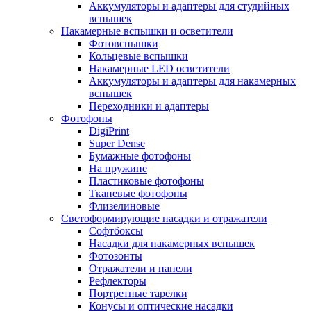
Аккумуляторы и адаптеры для студийных
вспышек
Накамерные вспышки и осветители
Фотовспышки
Кольцевые вспышки
Накамерные LED осветители
Аккумуляторы и адаптеры для накамерных
вспышек
Переходники и адаптеры
Фотофоны
DigiPrint
Super Dense
Бумажные фотофоны
На пружине
Пластиковые фотофоны
Тканевые фотофоны
Флизелиновые
Светоформирующие насадки и отражатели
Софтбоксы
Насадки для накамерных вспышек
Фотозонты
Отражатели и панели
Рефлекторы
Портретные тарелки
Конусы и оптические насадки