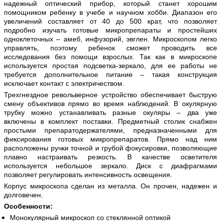
надежный оптический прибор, который станет хорошим
помощником ребенку в учебе и научном хобби. Диапазон его
увеличений составляет от 40 до 500 крат, что позволяет
подробно изучать готовые микропрепараты и простейших
одноклеточных – амеб, инфузорий, эвглен. Микроскопом легко
управлять, поэтому ребенок сможет проводить все
исследования без помощи взрослых. Так как в микроскопе
используется простая подсветка-зеркало, для ее работы не
требуется дополнительное питание – такая конструкция
исключает контакт с электричеством.
Трехгнездное револьверное устройство обеспечивает быструю
смену объективов прямо во время наблюдений. В окулярную
трубку можно устанавливать разные окуляры – два уже
включены в комплект поставки. Предметный столик снабжен
простыми препаратодержателями, предназначенными для
фиксирования готовых микропрепаратов. Прямо над ним
расположены ручки точной и грубой фокусировки, позволяющие
плавно настраивать резкость. В качестве осветителя
используется небольшое зеркало. Диск с диафрагмами
позволяет регулировать интенсивность освещения.
Корпус микроскопа сделан из металла. Он прочен, надежен и
долговечен.
Особенности:
Монокулярный микроскоп со стеклянной оптикой