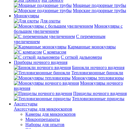
На треноге
Мощные подзорные трубы
Морские подзорные трубы
Монокуляры
Для охоты
Монокуляры с
большим увеличением
С переменным
увеличением
Карманные монокуляры
С компасом
С сеткой дальномера
Приборы ночного видения
Бинокли ночного видения
Тепловизионные бинокли
Монокуляры тепловизоры
Монокуляры ночного
видения
Прицелы ночного видения
Тепловизионные прицелы
Аксессуары
Аксессуары для микроскопов
Камеры для микроскопов
Микропрепараты
Наборы для опытов