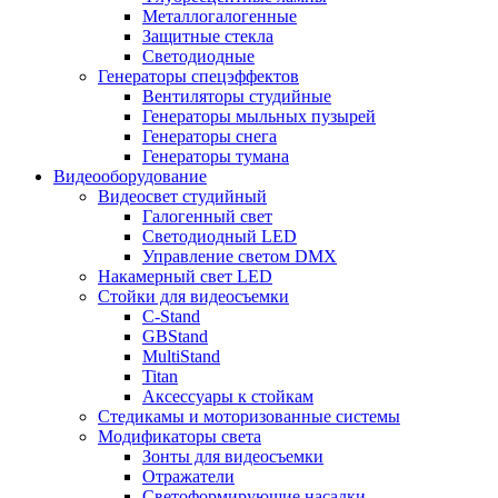
Металлогалогенные
Защитные стекла
Светодиодные
Генераторы спецэффектов
Вентиляторы студийные
Генераторы мыльных пузырей
Генераторы снега
Генераторы тумана
Видеооборудование
Видеосвет студийный
Галогенный свет
Светодиодный LED
Управление светом DMX
Накамерный свет LED
Стойки для видеосъемки
C-Stand
GBStand
MultiStand
Titan
Аксессуары к стойкам
Стедикамы и моторизованные системы
Модификаторы света
Зонты для видеосъемки
Отражатели
Светоформирующие насадки