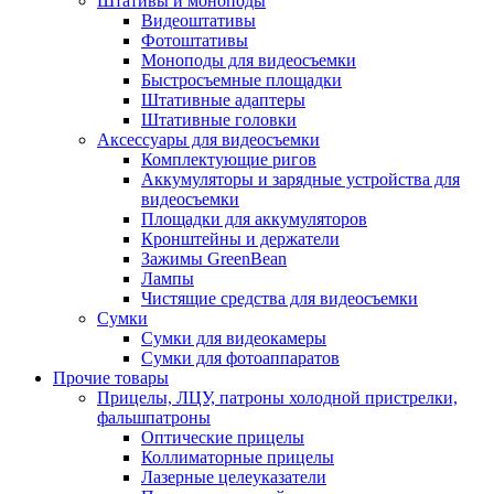
Штативы и моноподы
Видеоштативы
Фотоштативы
Моноподы для видеосъемки
Быстросъемные площадки
Штативные адаптеры
Штативные головки
Аксессуары для видеосъемки
Комплектующие ригов
Аккумуляторы и зарядные устройства для
видеосъемки
Площадки для аккумуляторов
Кронштейны и держатели
Зажимы GreenBean
Лампы
Чистящие средства для видеосъемки
Сумки
Сумки для видеокамеры
Сумки для фотоаппаратов
Прочие товары
Прицелы, ЛЦУ, патроны холодной пристрелки,
фальшпатроны
Оптические прицелы
Коллиматорные прицелы
Лазерные целеуказатели