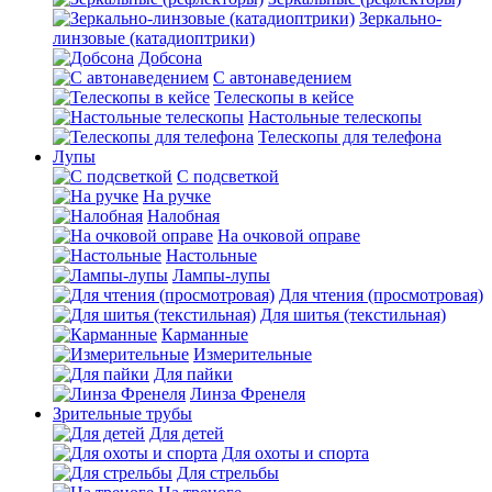
Зеркально-
линзовые (катадиоптрики)
Добсона
С автонаведением
Телескопы в кейсе
Настольные телескопы
Телескопы для телефона
Лупы
С подсветкой
На ручке
Налобная
На очковой оправе
Настольные
Лампы-лупы
Для чтения (просмотровая)
Для шитья (текстильная)
Карманные
Измерительные
Для пайки
Линза Френеля
Зрительные трубы
Для детей
Для охоты и спорта
Для стрельбы