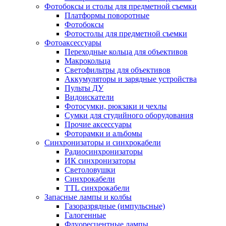
Фотобоксы и столы для предметной съемки
Платформы поворотные
Фотобоксы
Фотостолы для предметной съемки
Фотоаксессуары
Переходные кольца для объективов
Макрокольца
Светофильтры для объективов
Аккумуляторы и зарядные устройства
Пульты ДУ
Видоискатели
Фотосумки, рюкзаки и чехлы
Сумки для студийного оборудования
Прочие аксессуары
Фоторамки и альбомы
Синхронизаторы и синхрокабели
Радиосинхронизаторы
ИК синхронизаторы
Светоловушки
Синхрокабели
TTL синхрокабели
Запасные лампы и колбы
Газоразрядные (импульсные)
Галогенные
Флуоресцентные лампы