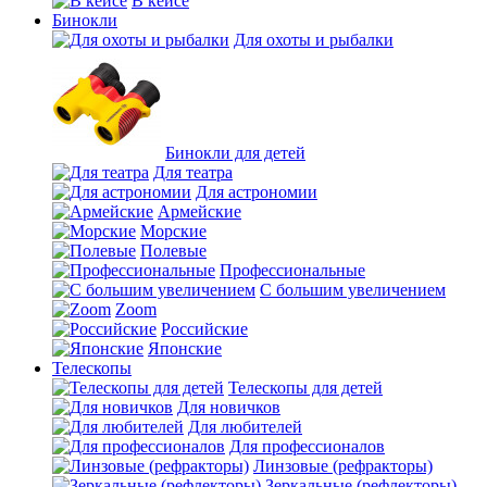
В кейсе
Бинокли
Для охоты и рыбалки
Бинокли для детей
Для театра
Для астрономии
Армейские
Морские
Полевые
Профессиональные
С большим увеличением
Zoom
Российские
Японские
Телескопы
Телескопы для детей
Для новичков
Для любителей
Для профессионалов
Линзовые (рефракторы)
Зеркальные (рефлекторы)