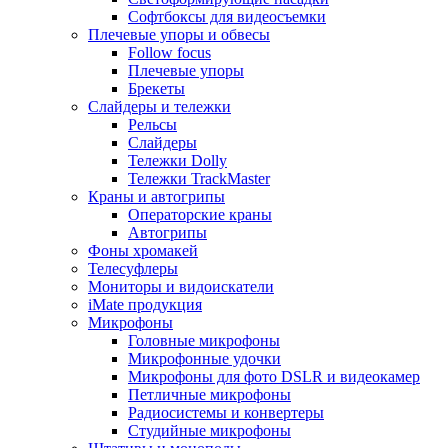
Софтбоксы для видеосъемки
Плечевые упоры и обвесы
Follow focus
Плечевые упоры
Брекеты
Слайдеры и тележки
Рельсы
Слайдеры
Тележки Dolly
Тележки TrackMaster
Краны и автогрипы
Операторские краны
Автогрипы
Фоны хромакей
Телесуфлеры
Мониторы и видоискатели
iMate продукция
Микрофоны
Головные микрофоны
Микрофонные удочки
Микрофоны для фото DSLR и видеокамер
Петличные микрофоны
Радиосистемы и конвертеры
Студийные микрофоны