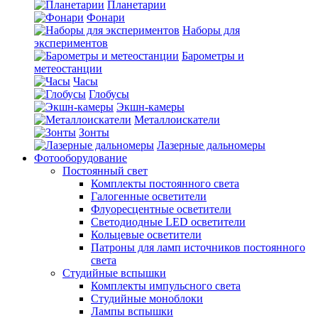
Планетарии
Фонари
Наборы для
экспериментов
Барометры и
метеостанции
Часы
Глобусы
Экшн-камеры
Металлоискатели
Зонты
Лазерные дальномеры
Фотооборудование
Постоянный свет
Комплекты постоянного света
Галогенные осветители
Флуоресцентные осветители
Светодиодные LED осветители
Кольцевые осветители
Патроны для ламп источников постоянного
света
Студийные вспышки
Комплекты импульсного света
Студийные моноблоки
Лампы вспышки