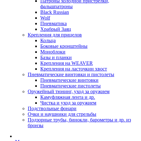
Патроны холодной пристрелки,
фальшпатроны
Black Russian
Wolf
Пневматика
Храбрый Заяц
Крепления для прицелов
Кольца
Боковые кронштейны
Моноблоки
Базы и планки
Крепления на WEAVER
Крепления на ласточкин хвост
Пневматические винтовки и пистолеты
Пневматические винтовки
Пневматические пистолеты
Оружейный тюнинг, уход за оружием
Камуфляжная лента и др.
Чистка и уход за оружием
Подствольные фонари
Очки и наушники для стрельбы
Подзорные трубы, бинокли, барометры и др. из
бронзы