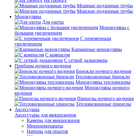
На треноге
Мощные подзорные трубы
Морские подзорные трубы
Монокуляры
Для охоты
Монокуляры с
большим увеличением
С переменным
увеличением
Карманные монокуляры
С компасом
С сеткой дальномера
Приборы ночного видения
Бинокли ночного видения
Тепловизионные бинокли
Монокуляры тепловизоры
Монокуляры ночного
видения
Прицелы ночного видения
Тепловизионные прицелы
Аксессуары
Аксессуары для микроскопов
Камеры для микроскопов
Микропрепараты
Наборы для опытов