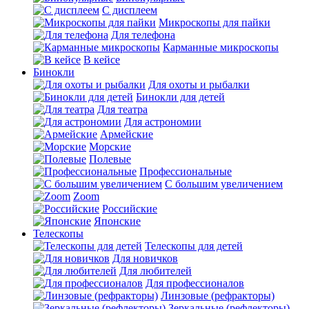
С дисплеем
Микроскопы для пайки
Для телефона
Карманные микроскопы
В кейсе
Бинокли
Для охоты и рыбалки
Бинокли для детей
Для театра
Для астрономии
Армейские
Морские
Полевые
Профессиональные
С большим увеличением
Zoom
Российские
Японские
Телескопы
Телескопы для детей
Для новичков
Для любителей
Для профессионалов
Линзовые (рефракторы)
Зеркальные (рефлекторы)