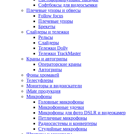
Софтбоксы для видеосъемки
Плечевые упоры и обвесы
Follow focus
Плечевые упоры
Брекеты
Слайдеры и тележки
Рельсы
Слайдеры
Тележки Dolly
Тележки TrackMaster
Краны и автогрипы
Операторские краны
Автогрипы
Фоны хромакей
Телесуфлеры
Мониторы и видоискатели
iMate продукция
Микрофоны
Головные микрофоны
Микрофонные удочки
Микрофоны для фото DSLR и видеокамер
Петличные микрофоны
Радиосистемы и конвертеры
Студийные микрофоны