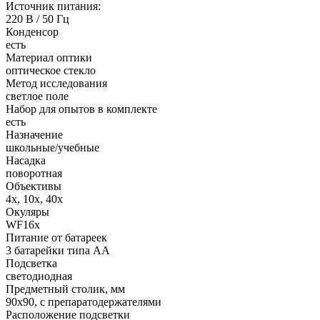
Источник питания:
220 В / 50 Гц
Конденсор
есть
Материал оптики
оптическое стекло
Метод исследования
светлое поле
Набор для опытов в комплекте
есть
Назначение
школьные/учебные
Насадка
поворотная
Объективы
4х, 10х, 40х
Окуляры
WF16x
Питание от батареек
3 батарейки типа АА
Подсветка
светодиодная
Предметный столик, мм
90x90, с препаратодержателями
Расположение подсветки