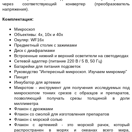
через соответствующий конвертер (преобразователь
напряжения).
Комплектация:
Микроскоп
Объективы: 4х, 10х и 40х
Окуляр: WF16х
Предметный столик с зажимами
Диск с диафрагмами
Встроенные нижний и верхний осветители на светодиодах
Сетевой адаптер (питание 220 В / 5 В, 50 Гц)
Батарейки для питания подсветок
Руководство "Интересный микроскоп. Изучаем микромир"
Пинцет
Инкубатор для артемии
Микротом - инструмент для получения исследуемых под
микроскопом тонких срезов с образцов и препаратов,
позволяющий получать срезы толщиной в доли
миллиметра
Флакон с дрожжами
Флакон со смолой для изготовления препаратов
Флакон с морской солью
Флакон с артемией - это морской рачок, который
распространен в морях и океанах всего мира,