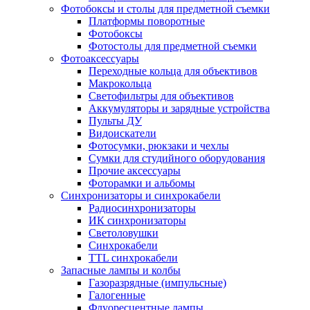
Фотобоксы и столы для предметной съемки
Платформы поворотные
Фотобоксы
Фотостолы для предметной съемки
Фотоаксессуары
Переходные кольца для объективов
Макрокольца
Светофильтры для объективов
Аккумуляторы и зарядные устройства
Пульты ДУ
Видоискатели
Фотосумки, рюкзаки и чехлы
Сумки для студийного оборудования
Прочие аксессуары
Фоторамки и альбомы
Синхронизаторы и синхрокабели
Радиосинхронизаторы
ИК синхронизаторы
Светоловушки
Синхрокабели
TTL синхрокабели
Запасные лампы и колбы
Газоразрядные (импульсные)
Галогенные
Флуоресцентные лампы