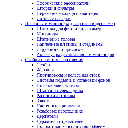
Сферические рассеиватели
Шторки и фильтры
Переходные кольца и адаптеры
Сотовые насадки
Штативы и моноподы для фото и видеокамер
Штативы для фото и видеокамер
Моноподы
Штативные головы
Наплечные штативы и стедикамы
Струбцины и присоски
Аксессуары для штативов и моноподов
Стойки и системы крепления
Стойки
Журавли
Противовесы и колеса для стоек
Системы подъема и установки фонов
Потолочные системы
Штанги и перекладины
Распорки автополы
Зажимы
Настенные кронштейны
Резьбовые переходники
Держатели
Держатели отражателей
Поворотные консоли-стробофреймы