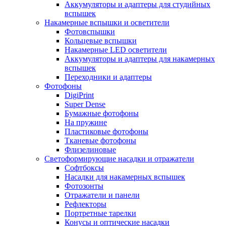
Аккумуляторы и адаптеры для студийных
вспышек
Накамерные вспышки и осветители
Фотовспышки
Кольцевые вспышки
Накамерные LED осветители
Аккумуляторы и адаптеры для накамерных
вспышек
Переходники и адаптеры
Фотофоны
DigiPrint
Super Dense
Бумажные фотофоны
На пружине
Пластиковые фотофоны
Тканевые фотофоны
Флизелиновые
Светоформирующие насадки и отражатели
Софтбоксы
Насадки для накамерных вспышек
Фотозонты
Отражатели и панели
Рефлекторы
Портретные тарелки
Конусы и оптические насадки