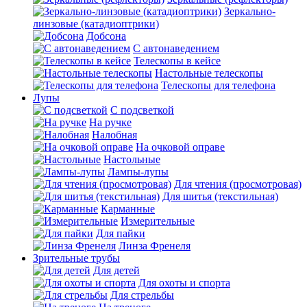
Зеркально-
линзовые (катадиоптрики)
Добсона
С автонаведением
Телескопы в кейсе
Настольные телескопы
Телескопы для телефона
Лупы
С подсветкой
На ручке
Налобная
На очковой оправе
Настольные
Лампы-лупы
Для чтения (просмотровая)
Для шитья (текстильная)
Карманные
Измерительные
Для пайки
Линза Френеля
Зрительные трубы
Для детей
Для охоты и спорта
Для стрельбы