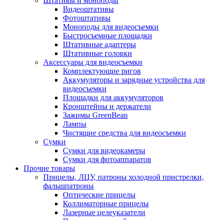
Штативы и моноподы
Видеоштативы
Фотоштативы
Моноподы для видеосъемки
Быстросъемные площадки
Штативные адаптеры
Штативные головки
Аксессуары для видеосъемки
Комплектующие ригов
Аккумуляторы и зарядные устройства для
видеосъемки
Площадки для аккумуляторов
Кронштейны и держатели
Зажимы GreenBean
Лампы
Чистящие средства для видеосъемки
Сумки
Сумки для видеокамеры
Сумки для фотоаппаратов
Прочие товары
Прицелы, ЛЦУ, патроны холодной пристрелки,
фальшпатроны
Оптические прицелы
Коллиматорные прицелы
Лазерные целеуказатели