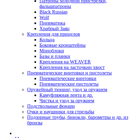
Патроны холодной пристрелки,
фальшпатроны
Black Russian
Wolf
Пневматика
Храбрый Заяц
Крепления для прицелов
Кольца
Боковые кронштейны
Моноблоки
Базы и планки
Крепления на WEAVER
Крепления на ласточкин хвост
Пневматические винтовки и пистолеты
Пневматические винтовки
Пневматические пистолеты
Оружейный тюнинг, уход за оружием
Камуфляжная лента и др.
Чистка и уход за оружием
Подствольные фонари
Очки и наушники для стрельбы
Подзорные трубы, бинокли, барометры и др. из
бронзы