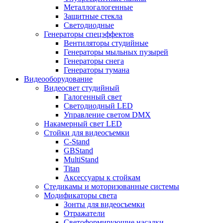
Металлогалогенные
Защитные стекла
Светодиодные
Генераторы спецэффектов
Вентиляторы студийные
Генераторы мыльных пузырей
Генераторы снега
Генераторы тумана
Видеооборудование
Видеосвет студийный
Галогенный свет
Светодиодный LED
Управление светом DMX
Накамерный свет LED
Стойки для видеосъемки
C-Stand
GBStand
MultiStand
Titan
Аксессуары к стойкам
Стедикамы и моторизованные системы
Модификаторы света
Зонты для видеосъемки
Отражатели
Светоформирующие насадки