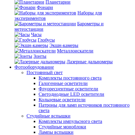
Планетарии
Фонари
Наборы для
экспериментов
Барометры и
метеостанции
Часы
Глобусы
Экшн-камеры
Металлоискатели
Зонты
Лазерные дальномеры
Фотооборудование
Постоянный свет
Комплекты постоянного света
Галогенные осветители
Флуоресцентные осветители
Светодиодные LED осветители
Кольцевые осветители
Патроны для ламп источников постоянного
света
Студийные вспышки
Комплекты импульсного света
Студийные моноблоки
Лампы вспышки