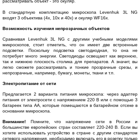
рассматривать объект - это окуляр.
В стандартную комплектацию микроскопа Levenhuk 3L NG
входят 3 объектива (4х, 10х и 40х) и окуляр WF16х.
Возможность изучения непрозрачных объектов
Сравнивая Levenhuk 3L NG с другими учебными моделями
микроскопов, стоит отметить, что он имеет две встроенные
подсветки. Поскольку подсветка светодиодная, то она не
потребует много энергии. Светодиоды освещают как верхнюю,
так и нижнюю плоскость столика для препаратов. А значит, вы
легко сможете рассматривать и тонкие прозрачные срезы, и
непрозрачные, например, бумагу, монеты, ткани и т.п.
Электропитание от сети
Предлагается 2 варианта питания микроскопа: через адаптер
питания от электросети с напряжением 220 В или с помощью 3
батареек типа АА, которые помещаются в батарейном отсеке в
основании микроскопа.
Внимание!
Помните, что напряжение сети в России и
большинстве европейских стран составляет 220-240 В. Если вы
хотите использовать устройство в стране с другим стандартом
сетевого напряжения, необходимо включать его в розетку только