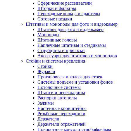
Сферические рассеиватели
Шторки и фильтры
Переходные кольца и адаптеры
Сотовые насадки
Штативы и моноподы для фото и видеокамер
Штативы для фото и видеокамер
Моноподы
Штативные головы
Наплечные штативы и стедикамы
Струбцины и присоски
Аксессуары для штативов и моноподов
Стойки и системы крепления
Стойки
Журавли
Противовесы и колеса для стоек
Системы подъема и установки фонов
Потолочные системы
Штанги и перекладины
Распорки автополы
Зажимы
Настенные кронштейны
Резьбовые переходники
Держатели
Держатели отражателей
Поворотные консоли-стробофреймы