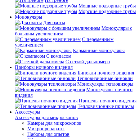
На треноге
Мощные подзорные трубы
Морские подзорные трубы
Монокуляры
Для охоты
Монокуляры с
большим увеличением
С переменным
увеличением
Карманные монокуляры
С компасом
С сеткой дальномера
Приборы ночного видения
Бинокли ночного видения
Тепловизионные бинокли
Монокуляры тепловизоры
Монокуляры ночного
видения
Прицелы ночного видения
Тепловизионные прицелы
Аксессуары
Аксессуары для микроскопов
Камеры для микроскопов
Микропрепараты
Наборы для опытов