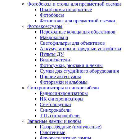
Фотобоксы и столы для предметной съемки
Платформы поворотные
Фотобоксы
Фотостолы для предметной съемки
Фотоаксессуары
Переходные кольца для объективов
Макрокольца
Светофильтры для объективов
Аккумуляторы и зарядные устройства
Пульты ДУ
Видоискатели
Фотосумки, рюкзаки и чехлы
Сумки для студийного оборудования
Прочие аксессуары
Фоторамки и альбомы
Синхронизаторы и синхрокабели
Радиосинхронизаторы
ИК синхронизаторы
Светоловушки
Синхрокабели
TTL синхрокабели
Запасные лампы и колбы
Газоразрядные (импульсные)
Галогенные
Флуоресцентные лампы