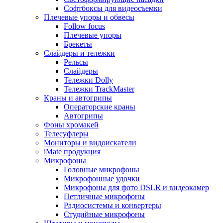
Софтбоксы для видеосъемки
Плечевые упоры и обвесы
Follow focus
Плечевые упоры
Брекеты
Слайдеры и тележки
Рельсы
Слайдеры
Тележки Dolly
Тележки TrackMaster
Краны и автогрипы
Операторские краны
Автогрипы
Фоны хромакей
Телесуфлеры
Мониторы и видоискатели
iMate продукция
Микрофоны
Головные микрофоны
Микрофонные удочки
Микрофоны для фото DSLR и видеокамер
Петличные микрофоны
Радиосистемы и конвертеры
Студийные микрофоны