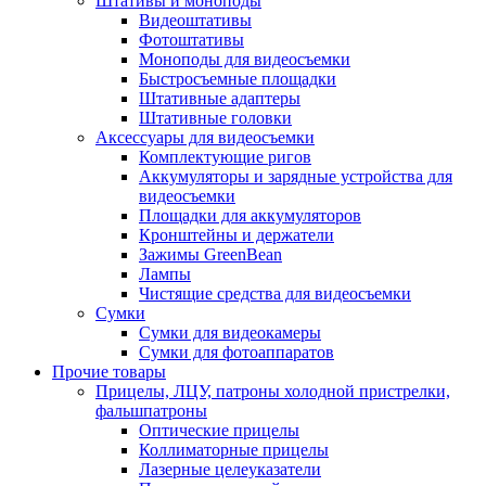
Штативы и моноподы
Видеоштативы
Фотоштативы
Моноподы для видеосъемки
Быстросъемные площадки
Штативные адаптеры
Штативные головки
Аксессуары для видеосъемки
Комплектующие ригов
Аккумуляторы и зарядные устройства для
видеосъемки
Площадки для аккумуляторов
Кронштейны и держатели
Зажимы GreenBean
Лампы
Чистящие средства для видеосъемки
Сумки
Сумки для видеокамеры
Сумки для фотоаппаратов
Прочие товары
Прицелы, ЛЦУ, патроны холодной пристрелки,
фальшпатроны
Оптические прицелы
Коллиматорные прицелы
Лазерные целеуказатели