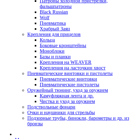
Патроны холодной пристрелки,
фальшпатроны
Black Russian
Wolf
Пневматика
Храбрый Заяц
Крепления для прицелов
Кольца
Боковые кронштейны
Моноблоки
Базы и планки
Крепления на WEAVER
Крепления на ласточкин хвост
Пневматические винтовки и пистолеты
Пневматические винтовки
Пневматические пистолеты
Оружейный тюнинг, уход за оружием
Камуфляжная лента и др.
Чистка и уход за оружием
Подствольные фонари
Очки и наушники для стрельбы
Подзорные трубы, бинокли, барометры и др. из
бронзы