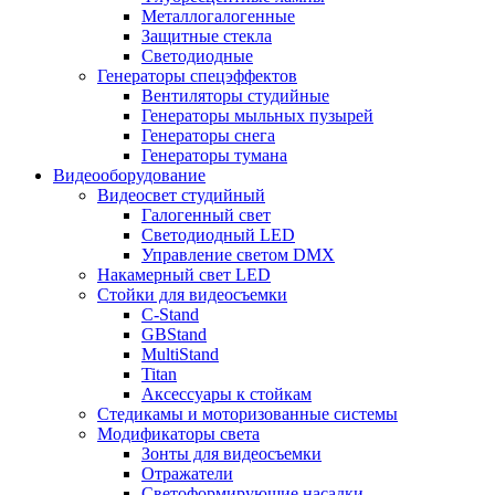
Металлогалогенные
Защитные стекла
Светодиодные
Генераторы спецэффектов
Вентиляторы студийные
Генераторы мыльных пузырей
Генераторы снега
Генераторы тумана
Видеооборудование
Видеосвет студийный
Галогенный свет
Светодиодный LED
Управление светом DMX
Накамерный свет LED
Стойки для видеосъемки
C-Stand
GBStand
MultiStand
Titan
Аксессуары к стойкам
Стедикамы и моторизованные системы
Модификаторы света
Зонты для видеосъемки
Отражатели
Светоформирующие насадки