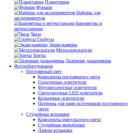
Планетарии
Фонари
Наборы для
экспериментов
Барометры и
метеостанции
Часы
Глобусы
Экшн-камеры
Металлоискатели
Зонты
Лазерные дальномеры
Фотооборудование
Постоянный свет
Комплекты постоянного света
Галогенные осветители
Флуоресцентные осветители
Светодиодные LED осветители
Кольцевые осветители
Патроны для ламп источников постоянного
света
Студийные вспышки
Комплекты импульсного света
Студийные моноблоки
Лампы вспышки