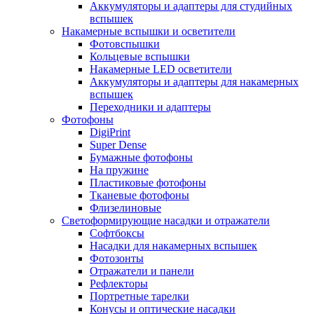
Аккумуляторы и адаптеры для студийных
вспышек
Накамерные вспышки и осветители
Фотовспышки
Кольцевые вспышки
Накамерные LED осветители
Аккумуляторы и адаптеры для накамерных
вспышек
Переходники и адаптеры
Фотофоны
DigiPrint
Super Dense
Бумажные фотофоны
На пружине
Пластиковые фотофоны
Тканевые фотофоны
Флизелиновые
Светоформирующие насадки и отражатели
Софтбоксы
Насадки для накамерных вспышек
Фотозонты
Отражатели и панели
Рефлекторы
Портретные тарелки
Конусы и оптические насадки