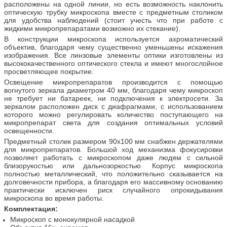
расположены на одной линии, но есть возможность наклонить
оптическую трубку микроскопа вместе с предметным столиком
для удобства наблюдений (стоит учесть что при работе с
жидкими микропрепаратами возможно их стекание).
В конструкции микроскопа используется ахроматический
объектив, благодаря чему существенно уменьшены искажения
изображения. Все линзовые элементы оптики изготовлены из
высококачественного оптического стекла и имеют многослойное
просветляющее покрытие.
Освещение микропрепаратов производится с помощью
вогнутого зеркала диаметром 40 мм, благодаря чему микроскоп
не требует ни батареек, ни подключения к электросети. За
зеркалом расположен диск с диафрагмами, с использованием
которого можно регулировать количество поступающего на
микропрепарат света для создания оптимальных условий
освещенности.
Предметный столик размером 90х100 мм снабжен держателями
для микропрепаратов. Большой ход механизма фокусировки
позволяет работать с микроскопом даже людям с сильной
близорукостью или дальнозоркостью. Корпус микроскопа
полностью металлический, что положительно сказывается на
долговечности прибора, а благодаря его массивному основанию
практически исключен риск случайного опрокидывания
микроскопа во время работы.
Комплектация:
Микроскоп с монокулярной насадкой