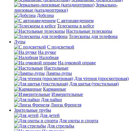
Зеркально-
линзовые (катадиоптрики)
Добсона
С автонаведением
Телескопы в кейсе
Настольные телескопы
Телескопы для телефона
Лупы
С подсветкой
На ручке
Налобная
На очковой оправе
Настольные
Лампы-лупы
Для чтения (просмотровая)
Для шитья (текстильная)
Карманные
Измерительные
Для пайки
Линза Френеля
Зрительные трубы
Для детей
Для охоты и спорта
Для стрельбы