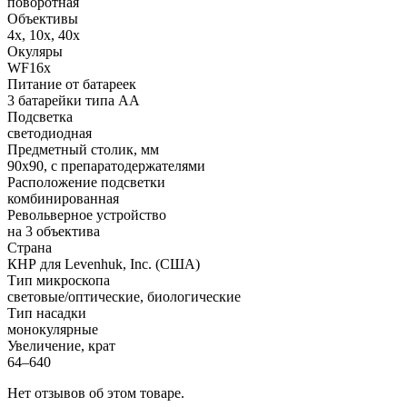
поворотная
Объективы
4х, 10х, 40х
Окуляры
WF16х
Питание от батареек
3 батарейки типа АА
Подсветка
светодиодная
Предметный столик, мм
90x90, с препаратодержателями
Расположение подсветки
комбинированная
Револьверное устройство
на 3 объектива
Страна
КНР для Levenhuk, Inc. (США)
Тип микроскопа
световые/оптические, биологические
Тип насадки
монокулярные
Увеличение, крат
64–640
Нет отзывов об этом товаре.