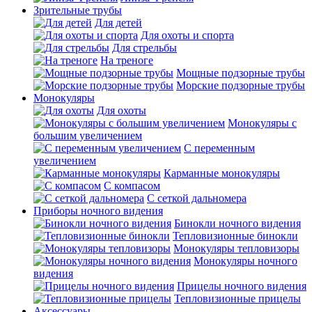
Зрительные трубы
Для детей
Для охоты и спорта
Для стрельбы
На треноге
Мощные подзорные трубы
Морские подзорные трубы
Монокуляры
Для охоты
Монокуляры с
большим увеличением
С переменным
увеличением
Карманные монокуляры
С компасом
С сеткой дальномера
Приборы ночного видения
Бинокли ночного видения
Тепловизионные бинокли
Монокуляры тепловизоры
Монокуляры ночного
видения
Прицелы ночного видения
Тепловизионные прицелы
Аксессуары