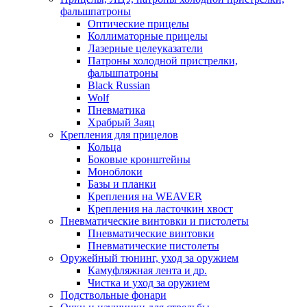
фальшпатроны
Оптические прицелы
Коллиматорные прицелы
Лазерные целеуказатели
Патроны холодной пристрелки,
фальшпатроны
Black Russian
Wolf
Пневматика
Храбрый Заяц
Крепления для прицелов
Кольца
Боковые кронштейны
Моноблоки
Базы и планки
Крепления на WEAVER
Крепления на ласточкин хвост
Пневматические винтовки и пистолеты
Пневматические винтовки
Пневматические пистолеты
Оружейный тюнинг, уход за оружием
Камуфляжная лента и др.
Чистка и уход за оружием
Подствольные фонари