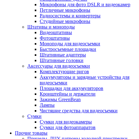
Микрофоны для фото DSLR и видеокамер
Петличные микрофоны
Радиосистемы и конвертеры
Студийные микрофоны
Штативы и моноподы
Видеоштативы
Фотоштативы
Моноподы для видеосъемки
Быстросъемные площадки
Штативные адаптеры
Штативные головки
Аксессуары для видеосъемки
Комплектующие ригов
Аккумуляторы и зарядные устройства для
видеосъемки
Площадки для аккумуляторов
Кронштейны и держатели
Зажимы GreenBean
Лампы
Чистящие средства для видеосъемки
Сумки
Сумки для видеокамеры
Сумки для фотоаппаратов
Прочие товары
Прицелы, ЛЦУ, патроны холодной пристрелки,