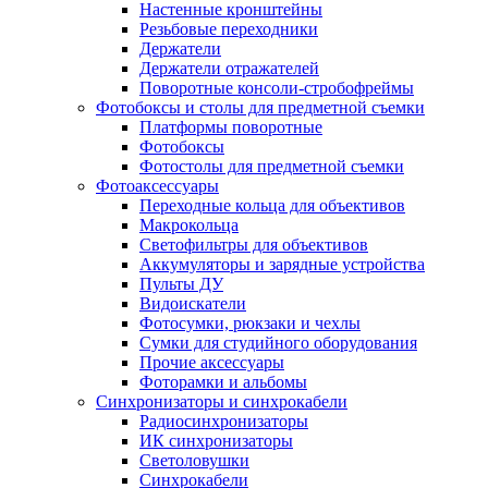
Настенные кронштейны
Резьбовые переходники
Держатели
Держатели отражателей
Поворотные консоли-стробофреймы
Фотобоксы и столы для предметной съемки
Платформы поворотные
Фотобоксы
Фотостолы для предметной съемки
Фотоаксессуары
Переходные кольца для объективов
Макрокольца
Светофильтры для объективов
Аккумуляторы и зарядные устройства
Пульты ДУ
Видоискатели
Фотосумки, рюкзаки и чехлы
Сумки для студийного оборудования
Прочие аксессуары
Фоторамки и альбомы
Синхронизаторы и синхрокабели
Радиосинхронизаторы
ИК синхронизаторы
Светоловушки
Синхрокабели