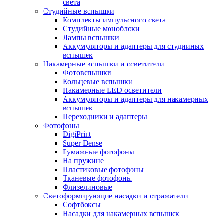
света
Студийные вспышки
Комплекты импульсного света
Студийные моноблоки
Лампы вспышки
Аккумуляторы и адаптеры для студийных
вспышек
Накамерные вспышки и осветители
Фотовспышки
Кольцевые вспышки
Накамерные LED осветители
Аккумуляторы и адаптеры для накамерных
вспышек
Переходники и адаптеры
Фотофоны
DigiPrint
Super Dense
Бумажные фотофоны
На пружине
Пластиковые фотофоны
Тканевые фотофоны
Флизелиновые
Светоформирующие насадки и отражатели
Софтбоксы
Насадки для накамерных вспышек