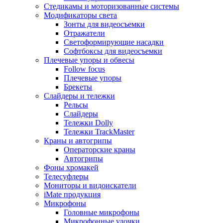
Стедикамы и моторизованные системы
Модификаторы света
Зонты для видеосъемки
Отражатели
Светоформирующие насадки
Софтбоксы для видеосъемки
Плечевые упоры и обвесы
Follow focus
Плечевые упоры
Брекеты
Слайдеры и тележки
Рельсы
Слайдеры
Тележки Dolly
Тележки TrackMaster
Краны и автогрипы
Операторские краны
Автогрипы
Фоны хромакей
Телесуфлеры
Мониторы и видоискатели
iMate продукция
Микрофоны
Головные микрофоны
Микрофонные удочки