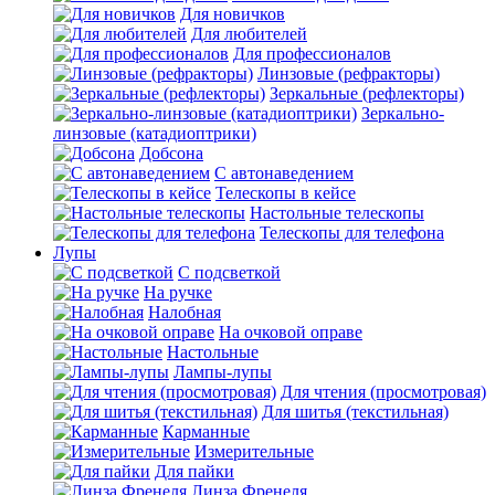
Для новичков
Для любителей
Для профессионалов
Линзовые (рефракторы)
Зеркальные (рефлекторы)
Зеркально-
линзовые (катадиоптрики)
Добсона
С автонаведением
Телескопы в кейсе
Настольные телескопы
Телескопы для телефона
Лупы
С подсветкой
На ручке
Налобная
На очковой оправе
Настольные
Лампы-лупы
Для чтения (просмотровая)
Для шитья (текстильная)
Карманные
Измерительные
Для пайки
Линза Френеля