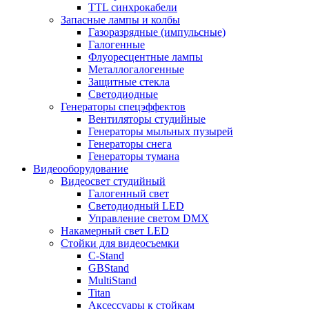
TTL синхрокабели
Запасные лампы и колбы
Газоразрядные (импульсные)
Галогенные
Флуоресцентные лампы
Металлогалогенные
Защитные стекла
Светодиодные
Генераторы спецэффектов
Вентиляторы студийные
Генераторы мыльных пузырей
Генераторы снега
Генераторы тумана
Видеооборудование
Видеосвет студийный
Галогенный свет
Светодиодный LED
Управление светом DMX
Накамерный свет LED
Стойки для видеосъемки
C-Stand
GBStand
MultiStand
Titan
Аксессуары к стойкам