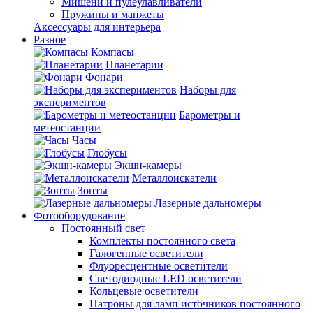
Мишени и пулеулавливатели
Пружины и манжеты
Аксессуары для интерьера
Разное
Компасы
Планетарии
Фонари
Наборы для
экспериментов
Барометры и
метеостанции
Часы
Глобусы
Экшн-камеры
Металлоискатели
Зонты
Лазерные дальномеры
Фотооборудование
Постоянный свет
Комплекты постоянного света
Галогенные осветители
Флуоресцентные осветители
Светодиодные LED осветители
Кольцевые осветители
Патроны для ламп источников постоянного