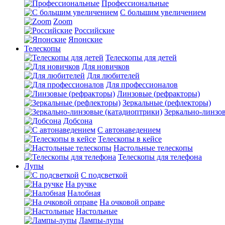
Профессиональные
С большим увеличением
Zoom
Российские
Японские
Телескопы
Телескопы для детей
Для новичков
Для любителей
Для профессионалов
Линзовые (рефракторы)
Зеркальные (рефлекторы)
Зеркально-линзо
Добсона
С автонаведением
Телескопы в кейсе
Настольные телескопы
Телескопы для телефона
Лупы
С подсветкой
На ручке
Налобная
На очковой оправе
Настольные
Лампы-лупы