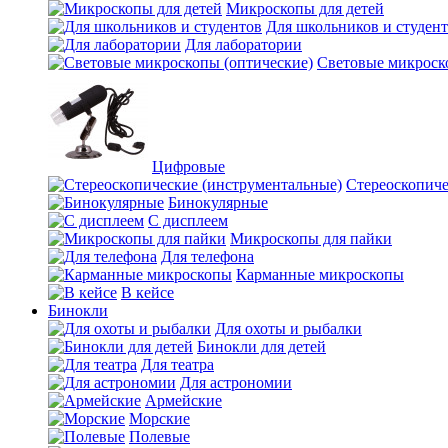
Микроскопы для детей
Для школьников и студен
Для лаборатории
Световые микроск
Цифровые
Стереоскопиче
Бинокулярные
С дисплеем
Микроскопы для пайки
Для телефона
Карманные микроскопы
В кейсе
Бинокли
Для охоты и рыбалки
Бинокли для детей
Для театра
Для астрономии
Армейские
Морские
Полевые