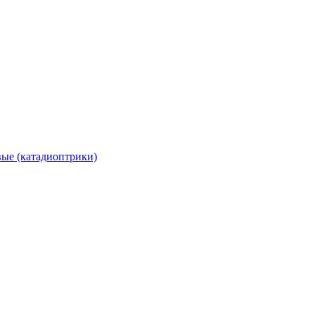
вые (катадиоптрики)