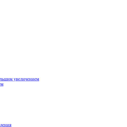
ольшим увеличением
ем
дения