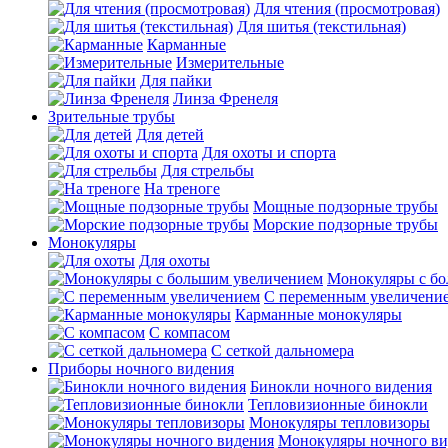
Для чтения (просмотровая)
Для шитья (текстильная)
Карманные
Измерительные
Для пайки
Линза Френеля
Зрительные трубы
Для детей
Для охоты и спорта
Для стрельбы
На треноге
Мощные подзорные трубы
Морские подзорные трубы
Монокуляры
Для охоты
Монокуляры с б
С переменным увеличени
Карманные монокуляры
С компасом
С сеткой дальномера
Приборы ночного видения
Бинокли ночного видения
Тепловизионные бинокли
Монокуляры тепловизоры
Монокуляры ночного ви