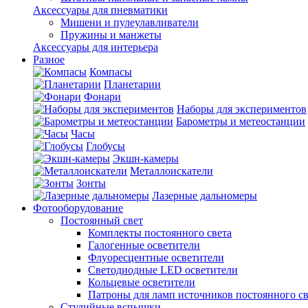
Аксессуары для пневматики
Мишени и пулеулавливатели
Пружины и манжеты
Аксессуары для интерьера
Разное
Компасы
Планетарии
Фонари
Наборы для экспериментов
Барометры и метеостанции
Часы
Глобусы
Экшн-камеры
Металлоискатели
Зонты
Лазерные дальномеры
Фотооборудование
Постоянный свет
Комплекты постоянного света
Галогенные осветители
Флуоресцентные осветители
Светодиодные LED осветители
Кольцевые осветители
Патроны для ламп источников постоянного св
Студийные вспышки