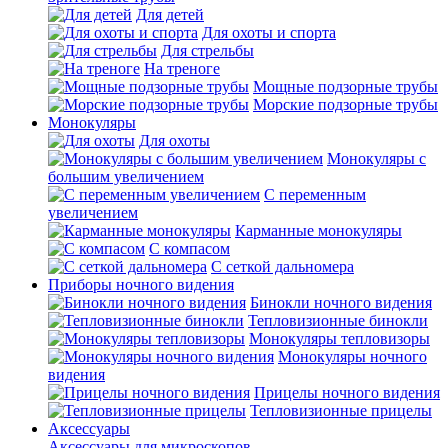
Для детей
Для охоты и спорта
Для стрельбы
На треноге
Мощные подзорные трубы
Морские подзорные трубы
Монокуляры
Для охоты
Монокуляры с
большим увеличением
С переменным
увеличением
Карманные монокуляры
С компасом
С сеткой дальномера
Приборы ночного видения
Бинокли ночного видения
Тепловизионные бинокли
Монокуляры тепловизоры
Монокуляры ночного
видения
Прицелы ночного видения
Тепловизионные прицелы
Аксессуары
Аксессуары для микроскопов