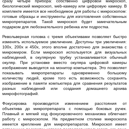
сразу четыре прибора: собственно цифровой микроскоп,
биологический микроскоп, web-камеру или цифровую камеру. В
комплекте имеется все необходимое для работы с микроскопом:
готовые образцы и инструменты для изготовления собственных
микропрепаратов. Такой микроскоп будет замечательным
подарком для любознательного ребенка или подростка.
Револьверная головка с тремя объективами позволяет быстро
изменять используемое увеличение. Доступны три увеличения:
100х, 200х и 450х, этого вполне достаточно для знакомства с
микромиром. Если микроскоп используется для визуальных
наблюдений, в окулярную трубку устанавливается обычный
окуляр. При установке вместо окуляра цифровой камеры
изображение выводится на монитор компьютера. Это позволяет
показывать микропрепараты одновременно большому
количеству людей, кроме того есть возможность сохранять
изображение в памяти компьютера для сравнения результатов
разных наблюдений или создания домашнего архива
микрофотографий.
Фокусировка производится изменением расстояния от
объектива до микропрепарата с помощью боковых ручек.
Плавный и мягкий ход фокусировочного механизма облегчает
работу с микроскопом. На предметном столике микроскопа
имеется крепление для микропрепаратов. Микроскоп имеет