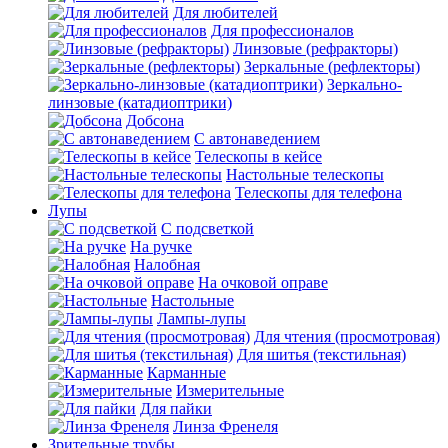
Для любителей
Для профессионалов
Линзовые (рефракторы)
Зеркальные (рефлекторы)
Зеркально-
линзовые (катадиоптрики)
Добсона
С автонаведением
Телескопы в кейсе
Настольные телескопы
Телескопы для телефона
Лупы
С подсветкой
На ручке
Налобная
На очковой оправе
Настольные
Лампы-лупы
Для чтения (просмотровая)
Для шитья (текстильная)
Карманные
Измерительные
Для пайки
Линза Френеля
Зрительные трубы