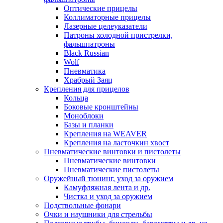
Оптические прицелы
Коллиматорные прицелы
Лазерные целеуказатели
Патроны холодной пристрелки,
фальшпатроны
Black Russian
Wolf
Пневматика
Храбрый Заяц
Крепления для прицелов
Кольца
Боковые кронштейны
Моноблоки
Базы и планки
Крепления на WEAVER
Крепления на ласточкин хвост
Пневматические винтовки и пистолеты
Пневматические винтовки
Пневматические пистолеты
Оружейный тюнинг, уход за оружием
Камуфляжная лента и др.
Чистка и уход за оружием
Подствольные фонари
Очки и наушники для стрельбы