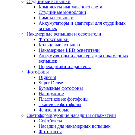
Студийные вспышки
Комплекты импульсного света
Студийные моноблоки
Лампы вспышки
Аккумуляторы и адаптеры для студийных
вспышек
Накамерные вспышки и осветители
Фотовспышки
Кольцевые вспышки
Накамерные LED осветители
Аккумуляторы и адаптеры для накамерных
вспышек
Переходники и адаптеры
Фотофоны
DigiPrint
Super Dense
Бумажные фотофоны
На пружине
Пластиковые фотофоны
Тканевые фотофоны
Флизелиновые
Светоформирующие насадки и отражатели
Софтбоксы
Насадки для накамерных вспышек
Фотозонты