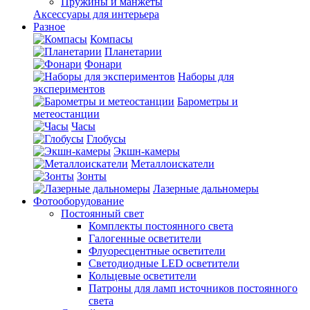
Пружины и манжеты
Аксессуары для интерьера
Разное
Компасы
Планетарии
Фонари
Наборы для
экспериментов
Барометры и
метеостанции
Часы
Глобусы
Экшн-камеры
Металлоискатели
Зонты
Лазерные дальномеры
Фотооборудование
Постоянный свет
Комплекты постоянного света
Галогенные осветители
Флуоресцентные осветители
Светодиодные LED осветители
Кольцевые осветители
Патроны для ламп источников постоянного
света