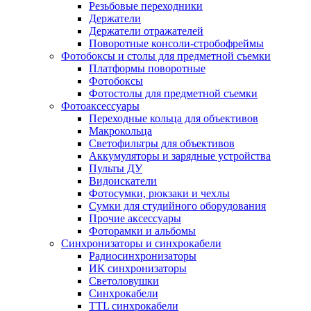
Резьбовые переходники
Держатели
Держатели отражателей
Поворотные консоли-стробофреймы
Фотобоксы и столы для предметной съемки
Платформы поворотные
Фотобоксы
Фотостолы для предметной съемки
Фотоаксессуары
Переходные кольца для объективов
Макрокольца
Светофильтры для объективов
Аккумуляторы и зарядные устройства
Пульты ДУ
Видоискатели
Фотосумки, рюкзаки и чехлы
Сумки для студийного оборудования
Прочие аксессуары
Фоторамки и альбомы
Синхронизаторы и синхрокабели
Радиосинхронизаторы
ИК синхронизаторы
Светоловушки
Синхрокабели
TTL синхрокабели