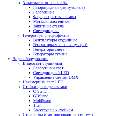
Запасные лампы и колбы
Газоразрядные (импульсные)
Галогенные
Флуоресцентные лампы
Металлогалогенные
Защитные стекла
Светодиодные
Генераторы спецэффектов
Вентиляторы студийные
Генераторы мыльных пузырей
Генераторы снега
Генераторы тумана
Видеооборудование
Видеосвет студийный
Галогенный свет
Светодиодный LED
Управление светом DMX
Накамерный свет LED
Стойки для видеосъемки
C-Stand
GBStand
MultiStand
Titan
Аксессуары к стойкам
Стедикамы и моторизованные системы