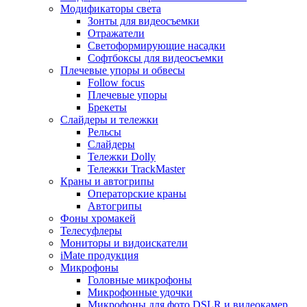
Модификаторы света
Зонты для видеосъемки
Отражатели
Светоформирующие насадки
Софтбоксы для видеосъемки
Плечевые упоры и обвесы
Follow focus
Плечевые упоры
Брекеты
Слайдеры и тележки
Рельсы
Слайдеры
Тележки Dolly
Тележки TrackMaster
Краны и автогрипы
Операторские краны
Автогрипы
Фоны хромакей
Телесуфлеры
Мониторы и видоискатели
iMate продукция
Микрофоны
Головные микрофоны
Микрофонные удочки
Микрофоны для фото DSLR и видеокамер