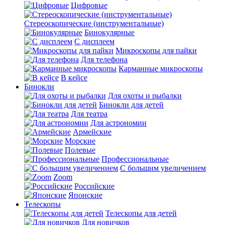
Цифровые
Стереоскопические (инструментальные)
Бинокулярные
С дисплеем
Микроскопы для пайки
Для телефона
Карманные микроскопы
В кейсе
Бинокли
Для охоты и рыбалки
Бинокли для детей
Для театра
Для астрономии
Армейские
Морские
Полевые
Профессиональные
С большим увеличением
Zoom
Российские
Японские
Телескопы
Телескопы для детей
Для новичков