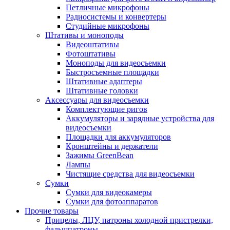
Петличные микрофоны
Радиосистемы и конвертеры
Студийные микрофоны
Штативы и моноподы
Видеоштативы
Фотоштативы
Моноподы для видеосъемки
Быстросъемные площадки
Штативные адаптеры
Штативные головки
Аксессуары для видеосъемки
Комплектующие ригов
Аккумуляторы и зарядные устройства для
видеосъемки
Площадки для аккумуляторов
Кронштейны и держатели
Зажимы GreenBean
Лампы
Чистящие средства для видеосъемки
Сумки
Сумки для видеокамеры
Сумки для фотоаппаратов
Прочие товары
Прицелы, ЛЦУ, патроны холодной пристрелки,
фальшпатроны