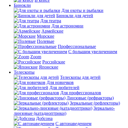
В кейсе
Бинокли
Для охоты и рыбалки
Бинокли для детей
Для театра
Для астрономии
Армейские
Морские
Полевые
Профессиональные
С большим увеличением
Zoom
Российские
Японские
Телескопы
Телескопы для детей
Для новичков
Для любителей
Для профессионалов
Линзовые (рефракторы)
Зеркальные (рефлекторы)
Зеркально-
линзовые (катадиоптрики)
Добсона
С автонаведением