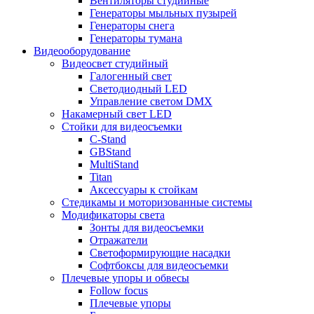
Вентиляторы студийные
Генераторы мыльных пузырей
Генераторы снега
Генераторы тумана
Видеооборудование
Видеосвет студийный
Галогенный свет
Светодиодный LED
Управление светом DMX
Накамерный свет LED
Стойки для видеосъемки
C-Stand
GBStand
MultiStand
Titan
Аксессуары к стойкам
Стедикамы и моторизованные системы
Модификаторы света
Зонты для видеосъемки
Отражатели
Светоформирующие насадки
Софтбоксы для видеосъемки
Плечевые упоры и обвесы
Follow focus
Плечевые упоры