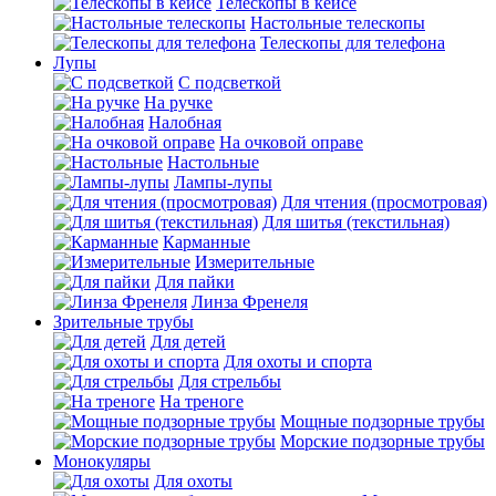
Телескопы в кейсе
Настольные телескопы
Телескопы для телефона
Лупы
С подсветкой
На ручке
Налобная
На очковой оправе
Настольные
Лампы-лупы
Для чтения (просмотровая)
Для шитья (текстильная)
Карманные
Измерительные
Для пайки
Линза Френеля
Зрительные трубы
Для детей
Для охоты и спорта
Для стрельбы
На треноге
Мощные подзорные трубы
Морские подзорные трубы
Монокуляры
Для охоты