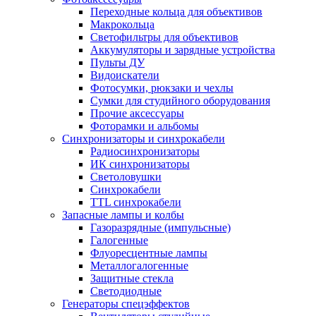
Переходные кольца для объективов
Макрокольца
Светофильтры для объективов
Аккумуляторы и зарядные устройства
Пульты ДУ
Видоискатели
Фотосумки, рюкзаки и чехлы
Сумки для студийного оборудования
Прочие аксессуары
Фоторамки и альбомы
Синхронизаторы и синхрокабели
Радиосинхронизаторы
ИК синхронизаторы
Светоловушки
Синхрокабели
TTL синхрокабели
Запасные лампы и колбы
Газоразрядные (импульсные)
Галогенные
Флуоресцентные лампы
Металлогалогенные
Защитные стекла
Светодиодные
Генераторы спецэффектов