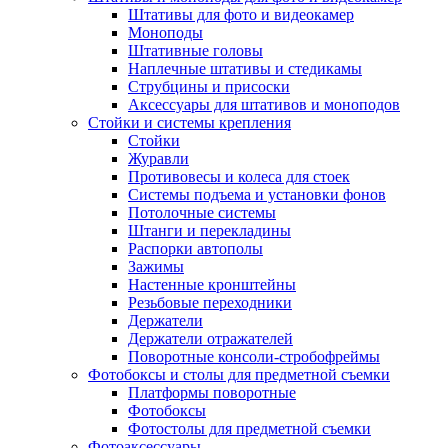
Штативы для фото и видеокамер
Моноподы
Штативные головы
Наплечные штативы и стедикамы
Струбцины и присоски
Аксессуары для штативов и моноподов
Стойки и системы крепления
Стойки
Журавли
Противовесы и колеса для стоек
Системы подъема и установки фонов
Потолочные системы
Штанги и перекладины
Распорки автополы
Зажимы
Настенные кронштейны
Резьбовые переходники
Держатели
Держатели отражателей
Поворотные консоли-стробофреймы
Фотобоксы и столы для предметной съемки
Платформы поворотные
Фотобоксы
Фотостолы для предметной съемки
Фотоаксессуары