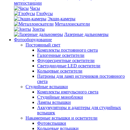
метеостанции
Часы
Глобусы
Экшн-камеры
Металлоискатели
Зонты
Лазерные дальномеры
Фотооборудование
Постоянный свет
Комплекты постоянного света
Галогенные осветители
Флуоресцентные осветители
Светодиодные LED осветители
Кольцевые осветители
Патроны для ламп источников постоянного
света
Студийные вспышки
Комплекты импульсного света
Студийные моноблоки
Лампы вспышки
Аккумуляторы и адаптеры для студийных
вспышек
Накамерные вспышки и осветители
Фотовспышки
Кольцевые вспышки