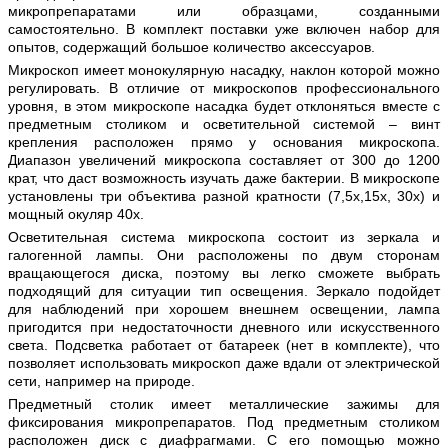
микропрепаратами или образцами, созданными
самостоятельно. В комплект поставки уже включен набор для
опытов, содержащий большое количество аксессуаров.
Микроскоп имеет монокулярную насадку, наклон которой можно
регулировать. В отличие от микроскопов профессионального
уровня, в этом микроскопе насадка будет отклоняться вместе с
предметным столиком и осветительной системой – винт
крепления расположен прямо у основания микроскопа.
Диапазон увеличений микроскопа составляет от 300 до 1200
крат, что даст возможность изучать даже бактерии. В микроскопе
установлены три объектива разной кратности (7,5x,15x, 30x) и
мощный окуляр 40х.
Осветительная система микроскопа состоит из зеркала и
галогенной лампы. Они расположены по двум сторонам
вращающегося диска, поэтому вы легко сможете выбрать
подходящий для ситуации тип освещения. Зеркало подойдет
для наблюдений при хорошем внешнем освещении, лампа
пригодится при недостаточности дневного или искусственного
света. Подсветка работает от батареек (нет в комплекте), что
позволяет использовать микроскоп даже вдали от электрической
сети, например на природе.
Предметный столик имеет металлические зажимы для
фиксирования микропрепаратов. Под предметным столиком
расположен диск с диафрагмами. С его помощью можно