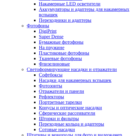
Накамерные LED осветители
Аккумуляторы и адаптеры для накамерных
вспышек
Переходники и адаптеры
Фотофоны
DigiPrint
Super Dense
Бумажные фотофоны
На пружине
Пластиковые фотофоны
Тканевые фотофоны
Флизелиновые
Светоформирующие насадки и отражатели
Софтбоксы
Насадки для накамерных вспышек
Фотозонты
Отражатели и панели
Рефлекторы
Портретные тарелки
Конусы и оптические насадки
Сферические рассеиватели
Шторки и фильтры
Переходные кольца и адаптеры
Сотовые насадки
Штативы и моноподы для фото и видеокамер