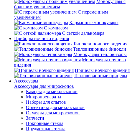
Монокуляры с
большим увеличением
С переменным
увеличением
Карманные монокуляры
С компасом
С сеткой дальномера
Приборы ночного видения
Бинокли ночного видения
Тепловизионные бинокли
Монокуляры тепловизоры
Монокуляры ночного
видения
Прицелы ночного видения
Тепловизионные прицелы
Аксессуары
Аксессуары для микроскопов
Камеры для микроскопов
Микропрепараты
Наборы для опытов
Объективы для микроскопов
Окуляры для микроскопов
Запчасти
Покровные стекла
Предметные стекла