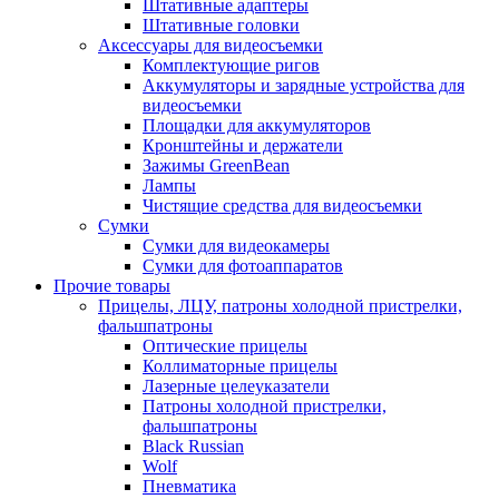
Штативные адаптеры
Штативные головки
Аксессуары для видеосъемки
Комплектующие ригов
Аккумуляторы и зарядные устройства для
видеосъемки
Площадки для аккумуляторов
Кронштейны и держатели
Зажимы GreenBean
Лампы
Чистящие средства для видеосъемки
Сумки
Сумки для видеокамеры
Сумки для фотоаппаратов
Прочие товары
Прицелы, ЛЦУ, патроны холодной пристрелки,
фальшпатроны
Оптические прицелы
Коллиматорные прицелы
Лазерные целеуказатели
Патроны холодной пристрелки,
фальшпатроны
Black Russian
Wolf
Пневматика