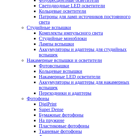
Флуоресцентные осветители
Светодиодные LED осветители
Кольцевые осветители
Патроны для ламп источников постоянного
света
Студийные вспышки
Комплекты импульсного света
Студийные моноблоки
Лампы вспышки
Аккумуляторы и адаптеры для студийных
вспышек
Накамерные вспышки и осветители
Фотовспышки
Кольцевые вспышки
Накамерные LED осветители
Аккумуляторы и адаптеры для накамерных
вспышек
Переходники и адаптеры
Фотофоны
DigiPrint
Super Dense
Бумажные фотофоны
На пружине
Пластиковые фотофоны
Тканевые фотофоны