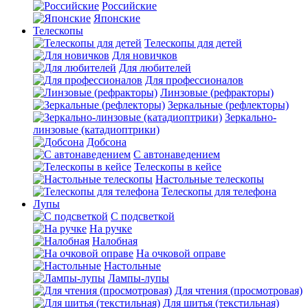
Российские
Японские
Телескопы
Телескопы для детей
Для новичков
Для любителей
Для профессионалов
Линзовые (рефракторы)
Зеркальные (рефлекторы)
Зеркально-
линзовые (катадиоптрики)
Добсона
С автонаведением
Телескопы в кейсе
Настольные телескопы
Телескопы для телефона
Лупы
С подсветкой
На ручке
Налобная
На очковой оправе
Настольные
Лампы-лупы
Для чтения (просмотровая)
Для шитья (текстильная)