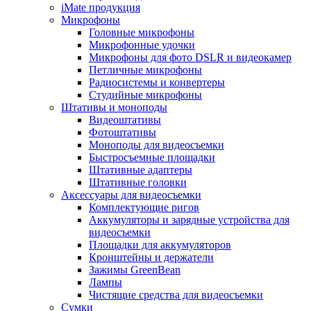
iMate продукция
Микрофоны
Головные микрофоны
Микрофонные удочки
Микрофоны для фото DSLR и видеокамер
Петличные микрофоны
Радиосистемы и конвертеры
Студийные микрофоны
Штативы и моноподы
Видеоштативы
Фотоштативы
Моноподы для видеосъемки
Быстросъемные площадки
Штативные адаптеры
Штативные головки
Аксессуары для видеосъемки
Комплектующие ригов
Аккумуляторы и зарядные устройства для
видеосъемки
Площадки для аккумуляторов
Кронштейны и держатели
Зажимы GreenBean
Лампы
Чистящие средства для видеосъемки
Сумки