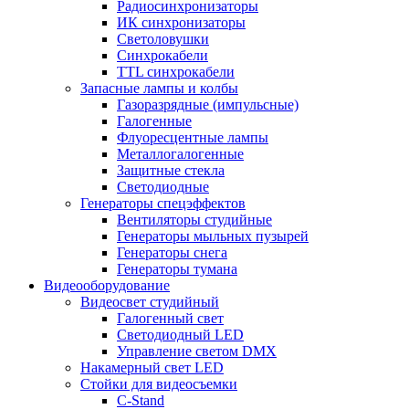
Радиосинхронизаторы
ИК синхронизаторы
Светоловушки
Синхрокабели
TTL синхрокабели
Запасные лампы и колбы
Газоразрядные (импульсные)
Галогенные
Флуоресцентные лампы
Металлогалогенные
Защитные стекла
Светодиодные
Генераторы спецэффектов
Вентиляторы студийные
Генераторы мыльных пузырей
Генераторы снега
Генераторы тумана
Видеооборудование
Видеосвет студийный
Галогенный свет
Светодиодный LED
Управление светом DMX
Накамерный свет LED
Стойки для видеосъемки
C-Stand