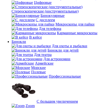
Цифровые
Стереоскопические (инструментальные)
Бинокулярные
С дисплеем
Микроскопы для пайки
Для телефона
Карманные микроскопы
В кейсе
Бинокли
Для охоты и рыбалки
Бинокли для детей
Для театра
Для астрономии
Армейские
Морские
Полевые
Профессиональные
С большим увеличением
Zoom