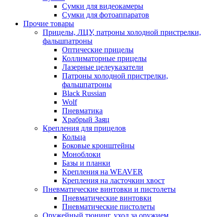
Сумки для видеокамеры
Сумки для фотоаппаратов
Прочие товары
Прицелы, ЛЦУ, патроны холодной пристрелки,
фальшпатроны
Оптические прицелы
Коллиматорные прицелы
Лазерные целеуказатели
Патроны холодной пристрелки,
фальшпатроны
Black Russian
Wolf
Пневматика
Храбрый Заяц
Крепления для прицелов
Кольца
Боковые кронштейны
Моноблоки
Базы и планки
Крепления на WEAVER
Крепления на ласточкин хвост
Пневматические винтовки и пистолеты
Пневматические винтовки
Пневматические пистолеты
Оружейный тюнинг, уход за оружием