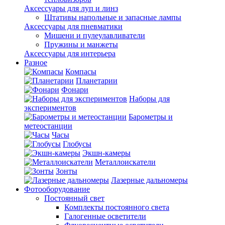
Аксессуары для луп и линз
Штативы напольные и запасные лампы
Аксессуары для пневматики
Мишени и пулеулавливатели
Пружины и манжеты
Аксессуары для интерьера
Разное
Компасы
Планетарии
Фонари
Наборы для
экспериментов
Барометры и
метеостанции
Часы
Глобусы
Экшн-камеры
Металлоискатели
Зонты
Лазерные дальномеры
Фотооборудование
Постоянный свет
Комплекты постоянного света
Галогенные осветители