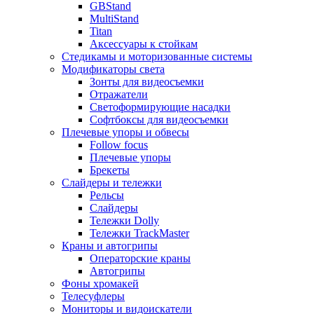
GBStand
MultiStand
Titan
Аксессуары к стойкам
Стедикамы и моторизованные системы
Модификаторы света
Зонты для видеосъемки
Отражатели
Светоформирующие насадки
Софтбоксы для видеосъемки
Плечевые упоры и обвесы
Follow focus
Плечевые упоры
Брекеты
Слайдеры и тележки
Рельсы
Слайдеры
Тележки Dolly
Тележки TrackMaster
Краны и автогрипы
Операторские краны
Автогрипы
Фоны хромакей
Телесуфлеры
Мониторы и видоискатели