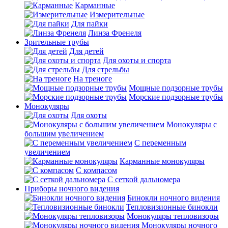
Карманные
Измерительные
Для пайки
Линза Френеля
Зрительные трубы
Для детей
Для охоты и спорта
Для стрельбы
На треноге
Мощные подзорные трубы
Морские подзорные трубы
Монокуляры
Для охоты
Монокуляры с
большим увеличением
С переменным
увеличением
Карманные монокуляры
С компасом
С сеткой дальномера
Приборы ночного видения
Бинокли ночного видения
Тепловизионные бинокли
Монокуляры тепловизоры
Монокуляры ночного