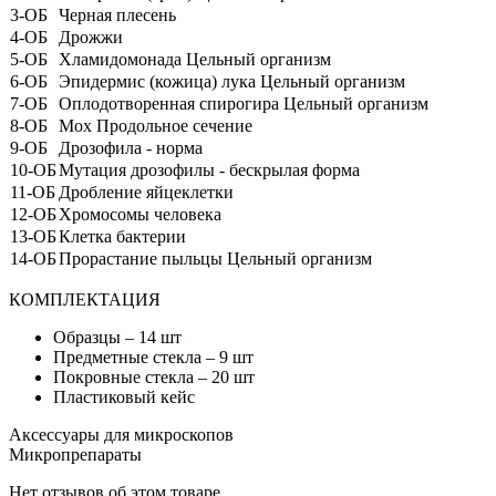
3-ОБ
Черная плесень
4-ОБ
Дрожжи
5-ОБ
Хламидомонада Цельный организм
6-ОБ
Эпидермис (кожица) лука Цельный организм
7-ОБ
Оплодотворенная спирогира Цельный организм
8-ОБ
Мох Продольное сечение
9-ОБ
Дрозофила - норма
10-ОБ
Мутация дрозофилы - беcкрылая форма
11-ОБ
Дробление яйцеклетки
12-ОБ
Хромосомы человека
13-ОБ
Клетка бактерии
14-ОБ
Прорастание пыльцы Цельный организм
КОМПЛЕКТАЦИЯ
Образцы – 14 шт
Предметные стекла – 9 шт
Покровные стекла – 20 шт
Пластиковый кейс
Аксессуары для микроскопов
Микропрепараты
Нет отзывов об этом товаре.