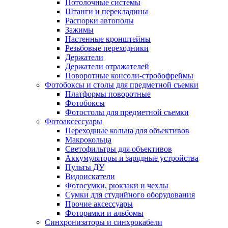
Потолочные системы
Штанги и перекладины
Распорки автополы
Зажимы
Настенные кронштейны
Резьбовые переходники
Держатели
Держатели отражателей
Поворотные консоли-стробофреймы
Фотобоксы и столы для предметной съемки
Платформы поворотные
Фотобоксы
Фотостолы для предметной съемки
Фотоаксессуары
Переходные кольца для объективов
Макрокольца
Светофильтры для объективов
Аккумуляторы и зарядные устройства
Пульты ДУ
Видоискатели
Фотосумки, рюкзаки и чехлы
Сумки для студийного оборудования
Прочие аксессуары
Фоторамки и альбомы
Синхронизаторы и синхрокабели