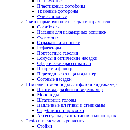
На пружине
Пластиковые фотофоны
Тканевые фотофоны
Флизелиновые
Светоформирующие насадки и отражатели
Софтбоксы
Насадки для накамерных вспышек
Фотозонты
Отражатели и панели
Рефлекторы
Портретные тарелки
Конусы и оптические насадки
Сферические рассеиватели
Шторки и фильтры
Переходные кольца и адаптеры
Сотовые насадки
Штативы и моноподы для фото и видеокамер
Штативы для фото и видеокамер
Моноподы
Штативные головы
Наплечные штативы и стедикамы
Струбцины и присоски
Аксессуары для штативов и моноподов
Стойки и системы крепления
Стойки