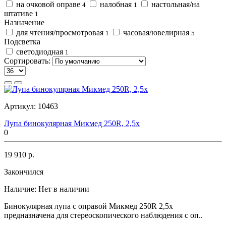
на очковой оправе
налобная
настольная/на
4
1
штативе
1
Назначение
для чтения/просмотровая
часовая/ювелирная
1
5
Подсветка
светодиодная
1
Сортировать:
Артикул:
10463
Лупа бинокулярная Микмед 250R, 2,5x
0
19 910 р.
Закончился
Наличие:
Нет в наличии
Бинокулярная лупа с оправой Микмед 250R 2,5x
предназначена для стереоскопического наблюдения с оп..