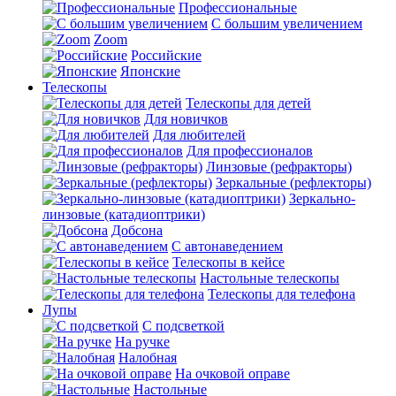
Профессиональные
С большим увеличением
Zoom
Российские
Японские
Телескопы
Телескопы для детей
Для новичков
Для любителей
Для профессионалов
Линзовые (рефракторы)
Зеркальные (рефлекторы)
Зеркально-
линзовые (катадиоптрики)
Добсона
С автонаведением
Телескопы в кейсе
Настольные телескопы
Телескопы для телефона
Лупы
С подсветкой
На ручке
Налобная
На очковой оправе
Настольные