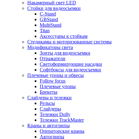
Накамерный свет LED
Стойки для видеосъемки
C-Stand
GBStand
MultiStand
Titan
Аксессуары к стойкам
Стедикамы и моторизованные системы
Модификаторы света
Зонты для видеосъемки
Отражатели
Светоформирующие насадки
Софтбоксы для видеосъемки
Плечевые упоры и обвесы
Follow focus
Плечевые упоры
Брекеты
Слайдеры и тележки
Рельсы
Слайдеры
Тележки Dolly
Тележки TrackMaster
Краны и автогрипы
Операторские краны
Автогрипы