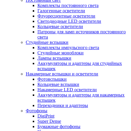
Постоянный свет
Комплекты постоянного света
Галогенные осветители
Флуоресцентные осветители
Светодиодные LED осветители
Кольцевые осветители
Патроны для ламп источников постоянного
света
Студийные вспышки
Комплекты импульсного света
Студийные моноблоки
Лампы вспышки
Аккумуляторы и адаптеры для студийных
вспышек
Накамерные вспышки и осветители
Фотовспышки
Кольцевые вспышки
Накамерные LED осветители
Аккумуляторы и адаптеры для накамерных
вспышек
Переходники и адаптеры
Фотофоны
DigiPrint
Super Dense
Бумажные фотофоны