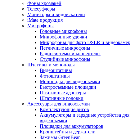
Фоны хромакей
Телесуфлеры
Мониторы и видоискатели
iMate продукция
Микрофоны
Головные микрофоны
Микрофонные удочки
Микрофоны для фото DSLR и видеокамер
Петличные микрофоны
Радиосистемы и конвертеры
Студийные микрофоны
Штативы и моноподы
Видеоштативы
Фотоштативы
Моноподы для видеосъемки
Быстросъемные площадки
Штативные адаптеры
Штативные головки
Аксессуары для видеосъемки
Комплектующие ригов
Аккумуляторы и зарядные устройства для
видеосъемки
Площадки для аккумуляторов
Кронштейны и держатели
Зажимы GreenBean