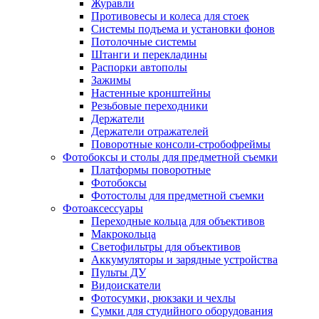
Журавли
Противовесы и колеса для стоек
Системы подъема и установки фонов
Потолочные системы
Штанги и перекладины
Распорки автополы
Зажимы
Настенные кронштейны
Резьбовые переходники
Держатели
Держатели отражателей
Поворотные консоли-стробофреймы
Фотобоксы и столы для предметной съемки
Платформы поворотные
Фотобоксы
Фотостолы для предметной съемки
Фотоаксессуары
Переходные кольца для объективов
Макрокольца
Светофильтры для объективов
Аккумуляторы и зарядные устройства
Пульты ДУ
Видоискатели
Фотосумки, рюкзаки и чехлы
Сумки для студийного оборудования