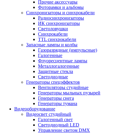
Прочие аксессуары
Фоторамки и альбомы
Синхронизаторы и синхрокабели
Радиосинхронизаторы
ИК синхронизаторы
Светоловушки
Синхрокабели
TTL синхрокабели
Запасные лампы и колбы
Газоразрядные (импульсные)
Галогенные
Флуоресцентные лампы
Металлогалогенные
Защитные стекла
Светодиодные
Генераторы спецэффектов
Вентиляторы студийные
Генераторы мыльных пузырей
Генераторы снега
Генераторы тумана
Видеооборудование
Видеосвет студийный
Галогенный свет
Светодиодный LED
Управление светом DMX