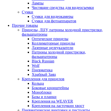
Лампы
Чистящие средства для видеосъемки
Сумки
Сумки для видеокамеры
Сумки для фотоаппаратов
Прочие товары
Прицелы, ЛЦУ, патроны холодной пристрелки,
фальшпатроны
Оптические прицелы
Коллиматорные прицелы
Лазерные целеуказатели
Патроны холодной пристрелки,
фальшпатроны
Black Russian
Wolf
Пневматика
Храбрый Заяц
Крепления для прицелов
Кольца
Боковые кронштейны
Моноблоки
Базы и планки
Крепления на WEAVER
Крепления на ласточкин хвост
Пневматические винтовки и пистолеты