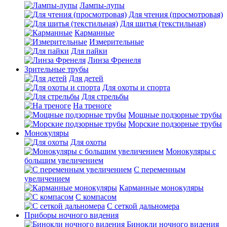
Лампы-лупы
Для чтения (просмотровая)
Для шитья (текстильная)
Карманные
Измерительные
Для пайки
Линза Френеля
Зрительные трубы
Для детей
Для охоты и спорта
Для стрельбы
На треноге
Мощные подзорные трубы
Морские подзорные трубы
Монокуляры
Для охоты
Монокуляры с
большим увеличением
С переменным
увеличением
Карманные монокуляры
С компасом
С сеткой дальномера
Приборы ночного видения
Бинокли ночного видения