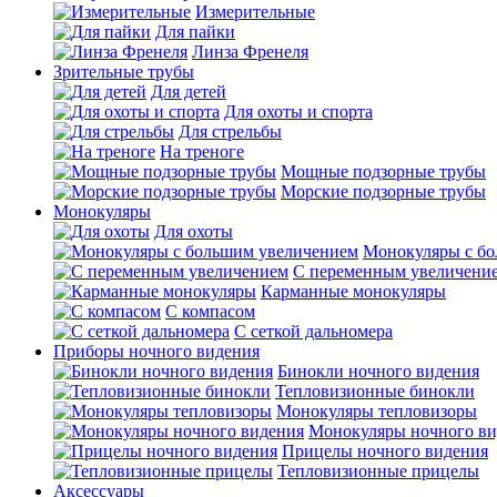
Измерительные
Для пайки
Линза Френеля
Зрительные трубы
Для детей
Для охоты и спорта
Для стрельбы
На треноге
Мощные подзорные трубы
Морские подзорные трубы
Монокуляры
Для охоты
Монокуляры с б
С переменным увеличени
Карманные монокуляры
С компасом
С сеткой дальномера
Приборы ночного видения
Бинокли ночного видения
Тепловизионные бинокли
Монокуляры тепловизоры
Монокуляры ночного ви
Прицелы ночного видения
Тепловизионные прицелы
Аксессуары