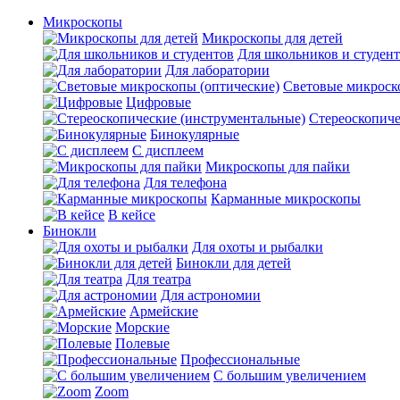
Микроскопы
Микроскопы для детей
Для школьников и студен
Для лаборатории
Световые микроск
Цифровые
Стереоскопиче
Бинокулярные
С дисплеем
Микроскопы для пайки
Для телефона
Карманные микроскопы
В кейсе
Бинокли
Для охоты и рыбалки
Бинокли для детей
Для театра
Для астрономии
Армейские
Морские
Полевые
Профессиональные
С большим увеличением
Zoom