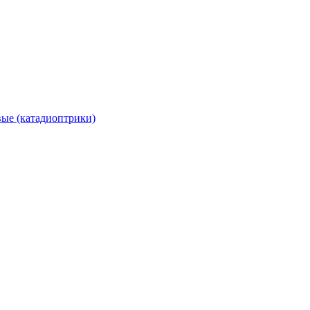
вые (катадиоптрики)