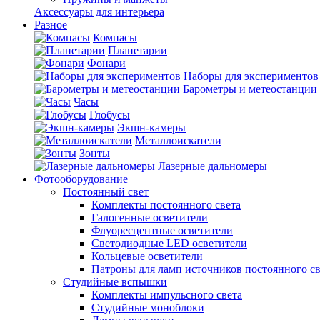
Аксессуары для интерьера
Разное
Компасы
Планетарии
Фонари
Наборы для экспериментов
Барометры и метеостанции
Часы
Глобусы
Экшн-камеры
Металлоискатели
Зонты
Лазерные дальномеры
Фотооборудование
Постоянный свет
Комплекты постоянного света
Галогенные осветители
Флуоресцентные осветители
Светодиодные LED осветители
Кольцевые осветители
Патроны для ламп источников постоянного св
Студийные вспышки
Комплекты импульсного света
Студийные моноблоки