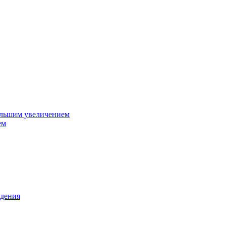
ольшим увеличением
ем
дения