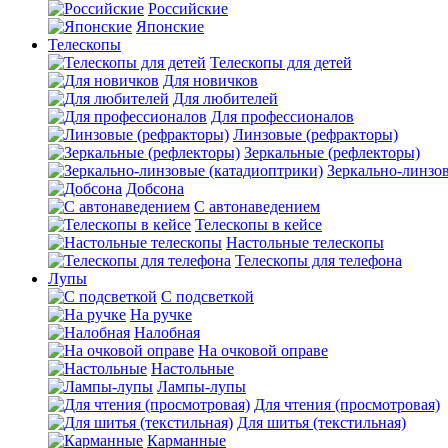
Российские
Японские
Телескопы
Телескопы для детей
Для новичков
Для любителей
Для профессионалов
Линзовые (рефракторы)
Зеркальные (рефлекторы)
Зеркально-линзо
Добсона
С автонаведением
Телескопы в кейсе
Настольные телескопы
Телескопы для телефона
Лупы
С подсветкой
На ручке
Налобная
На очковой оправе
Настольные
Лампы-лупы
Для чтения (просмотровая)
Для шитья (текстильная)
Карманные