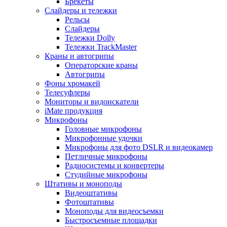
Брекеты
Слайдеры и тележки
Рельсы
Слайдеры
Тележки Dolly
Тележки TrackMaster
Краны и автогрипы
Операторские краны
Автогрипы
Фоны хромакей
Телесуфлеры
Мониторы и видоискатели
iMate продукция
Микрофоны
Головные микрофоны
Микрофонные удочки
Микрофоны для фото DSLR и видеокамер
Петличные микрофоны
Радиосистемы и конвертеры
Студийные микрофоны
Штативы и моноподы
Видеоштативы
Фотоштативы
Моноподы для видеосъемки
Быстросъемные площадки