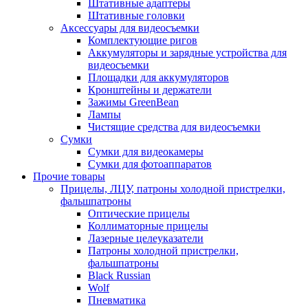
Штативные адаптеры
Штативные головки
Аксессуары для видеосъемки
Комплектующие ригов
Аккумуляторы и зарядные устройства для
видеосъемки
Площадки для аккумуляторов
Кронштейны и держатели
Зажимы GreenBean
Лампы
Чистящие средства для видеосъемки
Сумки
Сумки для видеокамеры
Сумки для фотоаппаратов
Прочие товары
Прицелы, ЛЦУ, патроны холодной пристрелки,
фальшпатроны
Оптические прицелы
Коллиматорные прицелы
Лазерные целеуказатели
Патроны холодной пристрелки,
фальшпатроны
Black Russian
Wolf
Пневматика