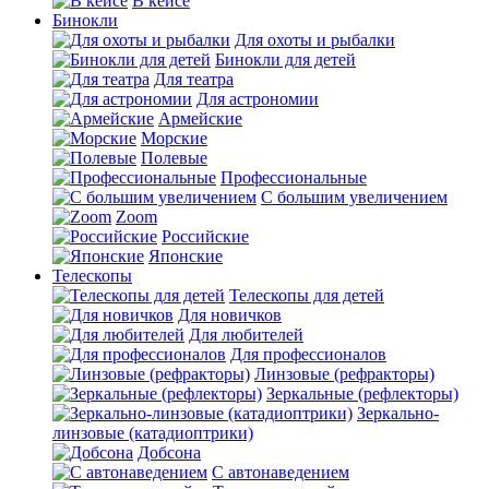
В кейсе
Бинокли
Для охоты и рыбалки
Бинокли для детей
Для театра
Для астрономии
Армейские
Морские
Полевые
Профессиональные
С большим увеличением
Zoom
Российские
Японские
Телескопы
Телескопы для детей
Для новичков
Для любителей
Для профессионалов
Линзовые (рефракторы)
Зеркальные (рефлекторы)
Зеркально-
линзовые (катадиоптрики)
Добсона
С автонаведением