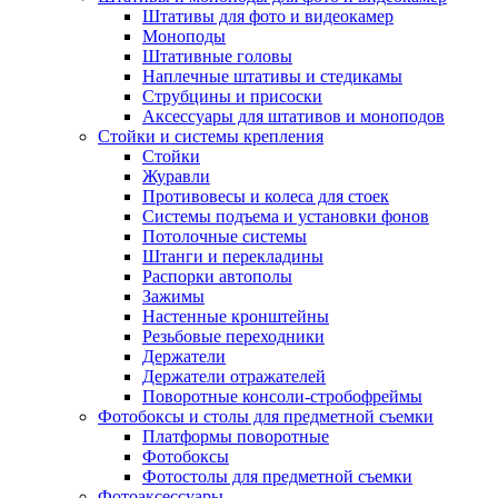
Штативы для фото и видеокамер
Моноподы
Штативные головы
Наплечные штативы и стедикамы
Струбцины и присоски
Аксессуары для штативов и моноподов
Стойки и системы крепления
Стойки
Журавли
Противовесы и колеса для стоек
Системы подъема и установки фонов
Потолочные системы
Штанги и перекладины
Распорки автополы
Зажимы
Настенные кронштейны
Резьбовые переходники
Держатели
Держатели отражателей
Поворотные консоли-стробофреймы
Фотобоксы и столы для предметной съемки
Платформы поворотные
Фотобоксы
Фотостолы для предметной съемки
Фотоаксессуары