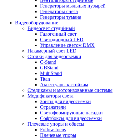
Вентиляторы студийные
Генераторы мыльных пузырей
Генераторы снега
Генераторы тумана
Видеооборудование
Видеосвет студийный
Галогенный свет
Светодиодный LED
Управление светом DMX
Накамерный свет LED
Стойки для видеосъемки
C-Stand
GBStand
MultiStand
Titan
Аксессуары к стойкам
Стедикамы и моторизованные системы
Модификаторы света
Зонты для видеосъемки
Отражатели
Светоформирующие насадки
Софтбоксы для видеосъемки
Плечевые упоры и обвесы
Follow focus
Плечевые упоры