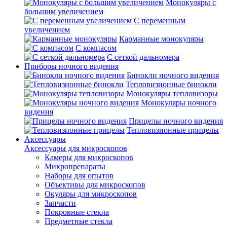
Монокуляры с
большим увеличением
С переменным
увеличением
Карманные монокуляры
С компасом
С сеткой дальномера
Приборы ночного видения
Бинокли ночного видения
Тепловизионные бинокли
Монокуляры тепловизоры
Монокуляры ночного
видения
Прицелы ночного видения
Тепловизионные прицелы
Аксессуары
Аксессуары для микроскопов
Камеры для микроскопов
Микропрепараты
Наборы для опытов
Объективы для микроскопов
Окуляры для микроскопов
Запчасти
Покровные стекла
Предметные стекла