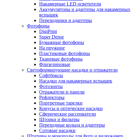
Накамерные LED осветители
Аккумуляторы и адаптеры для накамерных
вспышек
Переходники и адаптеры
Фотофоны
DigiPrint
Super Dense
Бумажные фотофоны
На пружине
Пластиковые фотофоны
Тканевые фотофоны
Флизелиновые
Светоформирующие насадки и отражатели
Софтбоксы
Насадки для накамерных вспышек
Фотозонты
Отражатели и панели
Рефлекторы
Портретные тарелки
Конусы и оптические насадки
Сферические рассеиватели
Шторки и фильтры
Переходные кольца и адаптеры
Сотовые насадки
Штативы и моноподы для фото и видеокамер