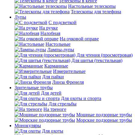
Телескопы в кейсе
Настольные телескопы
Телескопы для телефона
Лупы
С подсветкой
На ручке
Налобная
На очковой оправе
Настольные
Лампы-лупы
Для чтения (просмотровая)
Для шитья (текстильная)
Карманные
Измерительные
Для пайки
Линза Френеля
Зрительные трубы
Для детей
Для охоты и спорта
Для стрельбы
На треноге
Мощные подзорные трубы
Морские подзорные трубы
Монокуляры
Для охоты