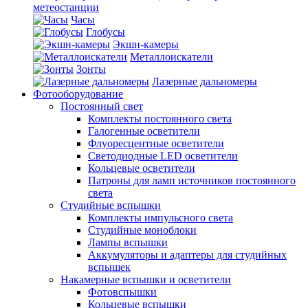
метеостанции
Часы
Глобусы
Экшн-камеры
Металлоискатели
Зонты
Лазерные дальномеры
Фотооборудование
Постоянный свет
Комплекты постоянного света
Галогенные осветители
Флуоресцентные осветители
Светодиодные LED осветители
Кольцевые осветители
Патроны для ламп источников постоянного
света
Студийные вспышки
Комплекты импульсного света
Студийные моноблоки
Лампы вспышки
Аккумуляторы и адаптеры для студийных
вспышек
Накамерные вспышки и осветители
Фотовспышки
Кольцевые вспышки