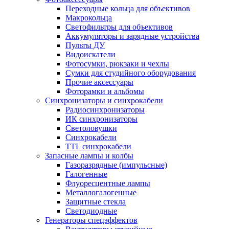
Переходные кольца для объективов
Макрокольца
Светофильтры для объективов
Аккумуляторы и зарядные устройства
Пульты ДУ
Видоискатели
Фотосумки, рюкзаки и чехлы
Сумки для студийного оборудования
Прочие аксессуары
Фоторамки и альбомы
Синхронизаторы и синхрокабели
Радиосинхронизаторы
ИК синхронизаторы
Светоловушки
Синхрокабели
TTL синхрокабели
Запасные лампы и колбы
Газоразрядные (импульсные)
Галогенные
Флуоресцентные лампы
Металлогалогенные
Защитные стекла
Светодиодные
Генераторы спецэффектов