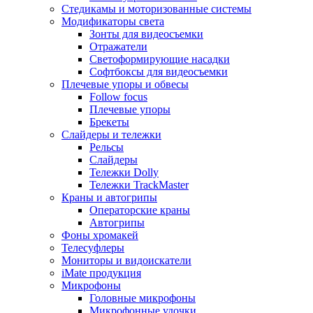
Стедикамы и моторизованные системы
Модификаторы света
Зонты для видеосъемки
Отражатели
Светоформирующие насадки
Софтбоксы для видеосъемки
Плечевые упоры и обвесы
Follow focus
Плечевые упоры
Брекеты
Слайдеры и тележки
Рельсы
Слайдеры
Тележки Dolly
Тележки TrackMaster
Краны и автогрипы
Операторские краны
Автогрипы
Фоны хромакей
Телесуфлеры
Мониторы и видоискатели
iMate продукция
Микрофоны
Головные микрофоны
Микрофонные удочки