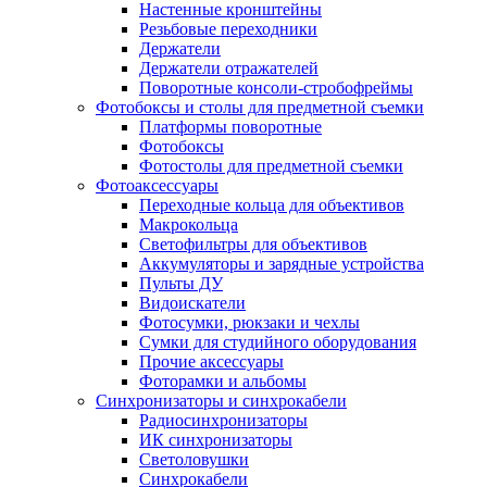
Настенные кронштейны
Резьбовые переходники
Держатели
Держатели отражателей
Поворотные консоли-стробофреймы
Фотобоксы и столы для предметной съемки
Платформы поворотные
Фотобоксы
Фотостолы для предметной съемки
Фотоаксессуары
Переходные кольца для объективов
Макрокольца
Светофильтры для объективов
Аккумуляторы и зарядные устройства
Пульты ДУ
Видоискатели
Фотосумки, рюкзаки и чехлы
Сумки для студийного оборудования
Прочие аксессуары
Фоторамки и альбомы
Синхронизаторы и синхрокабели
Радиосинхронизаторы
ИК синхронизаторы
Светоловушки
Синхрокабели