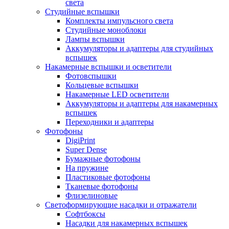
света
Студийные вспышки
Комплекты импульсного света
Студийные моноблоки
Лампы вспышки
Аккумуляторы и адаптеры для студийных
вспышек
Накамерные вспышки и осветители
Фотовспышки
Кольцевые вспышки
Накамерные LED осветители
Аккумуляторы и адаптеры для накамерных
вспышек
Переходники и адаптеры
Фотофоны
DigiPrint
Super Dense
Бумажные фотофоны
На пружине
Пластиковые фотофоны
Тканевые фотофоны
Флизелиновые
Светоформирующие насадки и отражатели
Софтбоксы
Насадки для накамерных вспышек