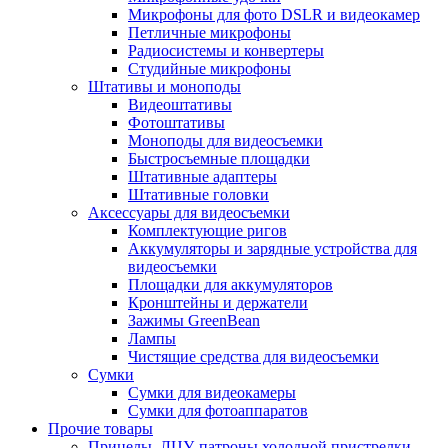
Микрофоны для фото DSLR и видеокамер
Петличные микрофоны
Радиосистемы и конвертеры
Студийные микрофоны
Штативы и моноподы
Видеоштативы
Фотоштативы
Моноподы для видеосъемки
Быстросъемные площадки
Штативные адаптеры
Штативные головки
Аксессуары для видеосъемки
Комплектующие ригов
Аккумуляторы и зарядные устройства для
видеосъемки
Площадки для аккумуляторов
Кронштейны и держатели
Зажимы GreenBean
Лампы
Чистящие средства для видеосъемки
Сумки
Сумки для видеокамеры
Сумки для фотоаппаратов
Прочие товары
Прицелы, ЛЦУ, патроны холодной пристрелки,