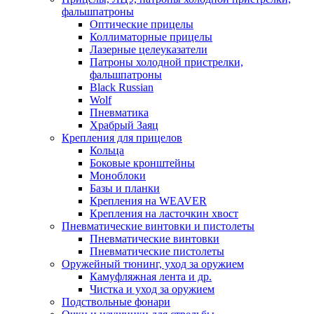
фальшпатроны
Оптические прицелы
Коллиматорные прицелы
Лазерные целеуказатели
Патроны холодной пристрелки,
фальшпатроны
Black Russian
Wolf
Пневматика
Храбрый Заяц
Крепления для прицелов
Кольца
Боковые кронштейны
Моноблоки
Базы и планки
Крепления на WEAVER
Крепления на ласточкин хвост
Пневматические винтовки и пистолеты
Пневматические винтовки
Пневматические пистолеты
Оружейный тюнинг, уход за оружием
Камуфляжная лента и др.
Чистка и уход за оружием
Подствольные фонари