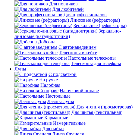
Для новичков
Для любителей
Для профессионалов
Линзовые (рефракторы)
Зеркальные (рефлекторы)
Зеркально-
линзовые (катадиоптрики)
Добсона
С автонаведением
Телескопы в кейсе
Настольные телескопы
Телескопы для телефона
Лупы
С подсветкой
На ручке
Налобная
На очковой оправе
Настольные
Лампы-лупы
Для чтения (просмотровая)
Для шитья (текстильная)
Карманные
Измерительные
Для пайки
Линза Френеля