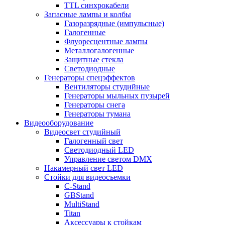
TTL синхрокабели
Запасные лампы и колбы
Газоразрядные (импульсные)
Галогенные
Флуоресцентные лампы
Металлогалогенные
Защитные стекла
Светодиодные
Генераторы спецэффектов
Вентиляторы студийные
Генераторы мыльных пузырей
Генераторы снега
Генераторы тумана
Видеооборудование
Видеосвет студийный
Галогенный свет
Светодиодный LED
Управление светом DMX
Накамерный свет LED
Стойки для видеосъемки
C-Stand
GBStand
MultiStand
Titan
Аксессуары к стойкам