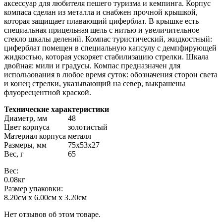
аксессуар для любителя пешего туризма и кемпинга. Корпус
компаса сделан из металла и снабжен прочной крышкой,
которая защищает плавающий циферблат. В крышке есть
специальная прицельная щель с нитью и увеличительное
стекло шкалы делений. Компас туристический, жидкостный:
циферблат помещен в специальную капсулу с демпфирующей
жидкостью, которая ускоряет стабилизацию стрелки. Шкала
двойная: мили и градусы. Компас предназначен для
использования в любое время суток: обозначения сторон света
и конец стрелки, указывающий на север, выкрашены
флуоресцентной краской.
Технические характеристики
Диаметр, мм
48
Цвет корпуса
золотистый
Материал корпуса
металл
Размеры, мм
75х53х27
Вес, г
65
Вес:
0.08кг
Размер упаковки:
8.20см x 6.00см x 3.20см
Нет отзывов об этом товаре.