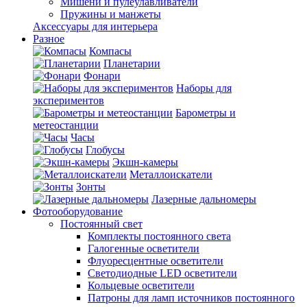
Мишени и пулеулавливатели
Пружины и манжеты
Аксессуары для интерьера
Разное
Компасы
Планетарии
Фонари
Наборы для
экспериментов
Барометры и
метеостанции
Часы
Глобусы
Экшн-камеры
Металлоискатели
Зонты
Лазерные дальномеры
Фотооборудование
Постоянный свет
Комплекты постоянного света
Галогенные осветители
Флуоресцентные осветители
Светодиодные LED осветители
Кольцевые осветители
Патроны для ламп источников постоянного