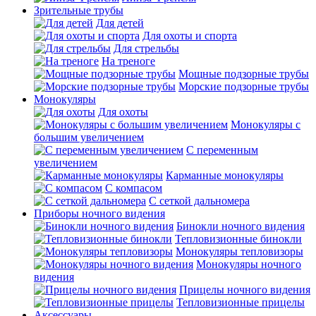
Зрительные трубы
Для детей
Для охоты и спорта
Для стрельбы
На треноге
Мощные подзорные трубы
Морские подзорные трубы
Монокуляры
Для охоты
Монокуляры с
большим увеличением
С переменным
увеличением
Карманные монокуляры
С компасом
С сеткой дальномера
Приборы ночного видения
Бинокли ночного видения
Тепловизионные бинокли
Монокуляры тепловизоры
Монокуляры ночного
видения
Прицелы ночного видения
Тепловизионные прицелы
Аксессуары