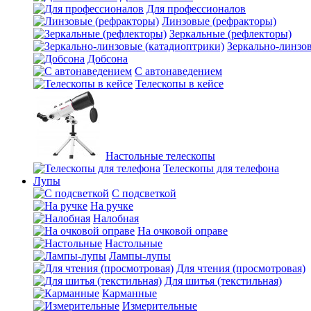
Для профессионалов
Линзовые (рефракторы)
Зеркальные (рефлекторы)
Зеркально-линзо
Добсона
С автонаведением
Телескопы в кейсе
Настольные телескопы
Телескопы для телефона
Лупы
С подсветкой
На ручке
Налобная
На очковой оправе
Настольные
Лампы-лупы
Для чтения (просмотровая)
Для шитья (текстильная)
Карманные
Измерительные