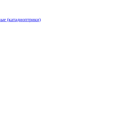
вые (катадиоптрики)