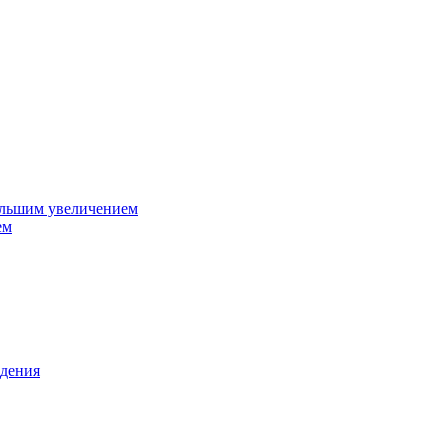
ольшим увеличением
ем
дения