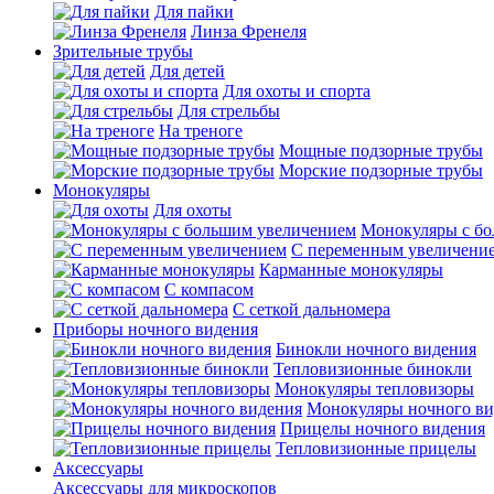
Для пайки
Линза Френеля
Зрительные трубы
Для детей
Для охоты и спорта
Для стрельбы
На треноге
Мощные подзорные трубы
Морские подзорные трубы
Монокуляры
Для охоты
Монокуляры с б
С переменным увеличени
Карманные монокуляры
С компасом
С сеткой дальномера
Приборы ночного видения
Бинокли ночного видения
Тепловизионные бинокли
Монокуляры тепловизоры
Монокуляры ночного ви
Прицелы ночного видения
Тепловизионные прицелы
Аксессуары
Аксессуары для микроскопов