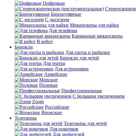
Цифровые
Стереоскопиче
Бинокулярные
С дисплеем
Микроскопы для пайки
Для телефона
Карманные микроскопы
В кейсе
Бинокли
Для охоты и рыбалки
Бинокли для детей
Для театра
Для астрономии
Армейские
Морские
Полевые
Профессиональные
С большим увеличением
Zoom
Российские
Японские
Телескопы
Телескопы для детей
Для новичков
Для любителей