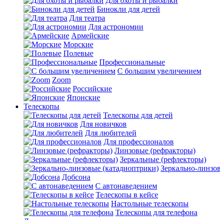
Для охоты и рыбалки
Бинокли для детей
Для театра
Для астрономии
Армейские
Морские
Полевые
Профессиональные
С большим увеличением
Zoom
Российские
Японские
Телескопы
Телескопы для детей
Для новичков
Для любителей
Для профессионалов
Линзовые (рефракторы)
Зеркальные (рефлекторы)
Зеркально-линзо
Добсона
С автонаведением
Телескопы в кейсе
Настольные телескопы
Телескопы для телефона