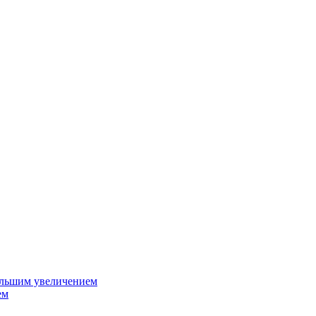
ольшим увеличением
ем