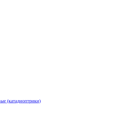
вые (катадиоптрики)