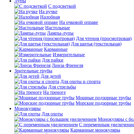
Лупы
С подсветкой
На ручке
Налобная
На очковой оправе
Настольные
Лампы-лупы
Для чтения (просмотровая)
Для шитья (текстильная)
Карманные
Измерительные
Для пайки
Линза Френеля
Зрительные трубы
Для детей
Для охоты и спорта
Для стрельбы
На треноге
Мощные подзорные трубы
Морские подзорные трубы
Монокуляры
Для охоты
Монокуляры с б
С переменным увеличени
Карманные монокуляры