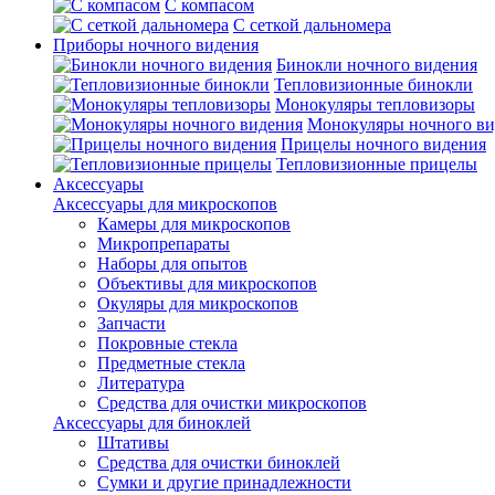
С компасом
С сеткой дальномера
Приборы ночного видения
Бинокли ночного видения
Тепловизионные бинокли
Монокуляры тепловизоры
Монокуляры ночного ви
Прицелы ночного видения
Тепловизионные прицелы
Аксессуары
Аксессуары для микроскопов
Камеры для микроскопов
Микропрепараты
Наборы для опытов
Объективы для микроскопов
Окуляры для микроскопов
Запчасти
Покровные стекла
Предметные стекла
Литература
Средства для очистки микроскопов
Аксессуары для биноклей
Штативы
Средства для очистки биноклей
Сумки и другие принадлежности