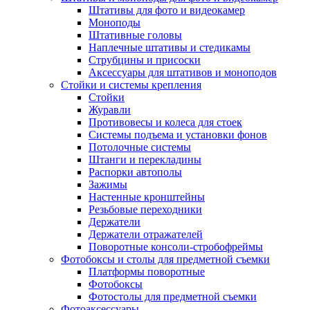
Штативы для фото и видеокамер
Моноподы
Штативные головы
Наплечные штативы и стедикамы
Струбцины и присоски
Аксессуары для штативов и моноподов
Стойки и системы крепления
Стойки
Журавли
Противовесы и колеса для стоек
Системы подъема и установки фонов
Потолочные системы
Штанги и перекладины
Распорки автополы
Зажимы
Настенные кронштейны
Резьбовые переходники
Держатели
Держатели отражателей
Поворотные консоли-стробофреймы
Фотобоксы и столы для предметной съемки
Платформы поворотные
Фотобоксы
Фотостолы для предметной съемки
Фотоаксессуары