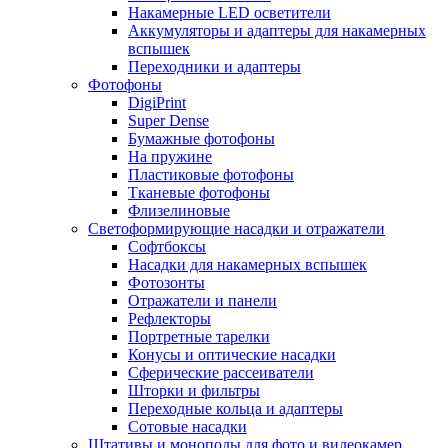
Накамерные LED осветители
Аккумуляторы и адаптеры для накамерных
вспышек
Переходники и адаптеры
Фотофоны
DigiPrint
Super Dense
Бумажные фотофоны
На пружине
Пластиковые фотофоны
Тканевые фотофоны
Флизелиновые
Светоформирующие насадки и отражатели
Софтбоксы
Насадки для накамерных вспышек
Фотозонты
Отражатели и панели
Рефлекторы
Портретные тарелки
Конусы и оптические насадки
Сферические рассеиватели
Шторки и фильтры
Переходные кольца и адаптеры
Сотовые насадки
Штативы и моноподы для фото и видеокамер