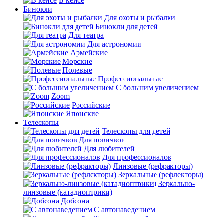
В кейсе
Бинокли
Для охоты и рыбалки
Бинокли для детей
Для театра
Для астрономии
Армейские
Морские
Полевые
Профессиональные
С большим увеличением
Zoom
Российские
Японские
Телескопы
Телескопы для детей
Для новичков
Для любителей
Для профессионалов
Линзовые (рефракторы)
Зеркальные (рефлекторы)
Зеркально-
линзовые (катадиоптрики)
Добсона
С автонаведением