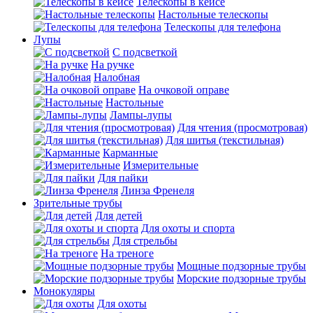
Телескопы в кейсе
Настольные телескопы
Телескопы для телефона
Лупы
С подсветкой
На ручке
Налобная
На очковой оправе
Настольные
Лампы-лупы
Для чтения (просмотровая)
Для шитья (текстильная)
Карманные
Измерительные
Для пайки
Линза Френеля
Зрительные трубы
Для детей
Для охоты и спорта
Для стрельбы
На треноге
Мощные подзорные трубы
Морские подзорные трубы
Монокуляры
Для охоты