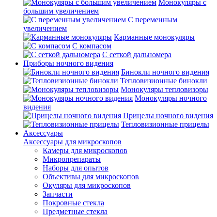
Монокуляры с
большим увеличением
С переменным
увеличением
Карманные монокуляры
С компасом
С сеткой дальномера
Приборы ночного видения
Бинокли ночного видения
Тепловизионные бинокли
Монокуляры тепловизоры
Монокуляры ночного
видения
Прицелы ночного видения
Тепловизионные прицелы
Аксессуары
Аксессуары для микроскопов
Камеры для микроскопов
Микропрепараты
Наборы для опытов
Объективы для микроскопов
Окуляры для микроскопов
Запчасти
Покровные стекла
Предметные стекла