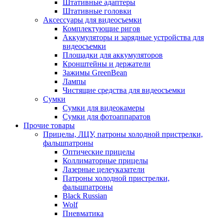
Штативные адаптеры
Штативные головки
Аксессуары для видеосъемки
Комплектующие ригов
Аккумуляторы и зарядные устройства для
видеосъемки
Площадки для аккумуляторов
Кронштейны и держатели
Зажимы GreenBean
Лампы
Чистящие средства для видеосъемки
Сумки
Сумки для видеокамеры
Сумки для фотоаппаратов
Прочие товары
Прицелы, ЛЦУ, патроны холодной пристрелки,
фальшпатроны
Оптические прицелы
Коллиматорные прицелы
Лазерные целеуказатели
Патроны холодной пристрелки,
фальшпатроны
Black Russian
Wolf
Пневматика