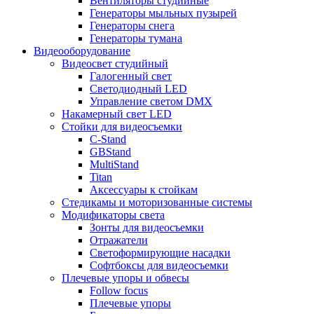
Вентиляторы студийные
Генераторы мыльных пузырей
Генераторы снега
Генераторы тумана
Видеооборудование
Видеосвет студийный
Галогенный свет
Светодиодный LED
Управление светом DMX
Накамерный свет LED
Стойки для видеосъемки
C-Stand
GBStand
MultiStand
Titan
Аксессуары к стойкам
Стедикамы и моторизованные системы
Модификаторы света
Зонты для видеосъемки
Отражатели
Светоформирующие насадки
Софтбоксы для видеосъемки
Плечевые упоры и обвесы
Follow focus
Плечевые упоры