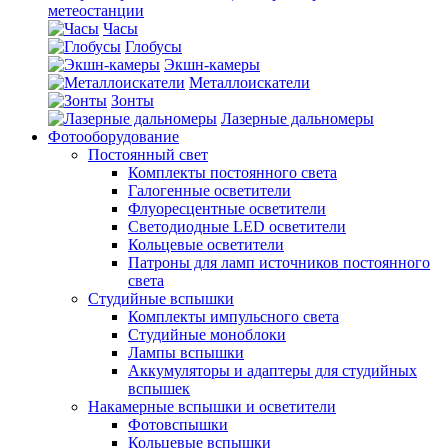
метеостанции
Часы
Глобусы
Экшн-камеры
Металлоискатели
Зонты
Лазерные дальномеры
Фотооборудование
Постоянный свет
Комплекты постоянного света
Галогенные осветители
Флуоресцентные осветители
Светодиодные LED осветители
Кольцевые осветители
Патроны для ламп источников постоянного
света
Студийные вспышки
Комплекты импульсного света
Студийные моноблоки
Лампы вспышки
Аккумуляторы и адаптеры для студийных
вспышек
Накамерные вспышки и осветители
Фотовспышки
Кольцевые вспышки