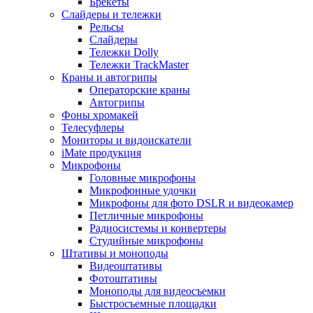
Брекеты
Слайдеры и тележки
Рельсы
Слайдеры
Тележки Dolly
Тележки TrackMaster
Краны и автогрипы
Операторские краны
Автогрипы
Фоны хромакей
Телесуфлеры
Мониторы и видоискатели
iMate продукция
Микрофоны
Головные микрофоны
Микрофонные удочки
Микрофоны для фото DSLR и видеокамер
Петличные микрофоны
Радиосистемы и конвертеры
Студийные микрофоны
Штативы и моноподы
Видеоштативы
Фотоштативы
Моноподы для видеосъемки
Быстросъемные площадки