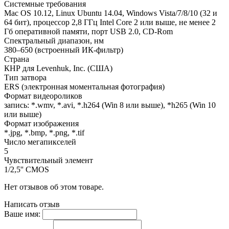
Системные требования
Mac OS 10.12, Linux Ubuntu 14.04, Windows Vista/7/8/10 (32 и
64 бит), процессор 2,8 ГГц Intel Core 2 или выше, не менее 2
Гб оперативной памяти, порт USB 2.0, CD-Rom
Спектральный диапазон, нм
380–650 (встроенный ИК-фильтр)
Страна
КНР для Levenhuk, Inc. (США)
Тип затвора
ERS (электронная моментальная фотография)
Формат видеороликов
запись: *.wmv, *.avi, *.h264 (Win 8 или выше), *h265 (Win 10
или выше)
Формат изображения
*.jpg, *.bmp, *.png, *.tif
Число мегапикселей
5
Чувствительный элемент
1/2,5'' CMOS
Нет отзывов об этом товаре.
Написать отзыв
Ваше имя: