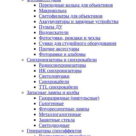
Переходные кольца для объективов
Макрокольца
Светофильтры для объективов
Аккумуляторы и зарядные устройства
Пульты ДУ
Видоискатели
Фотосумки, рюкзаки и чехлы
Сумки для студийного оборудования
Прочие аксессуары
Фоторамки и альбомы
Синхронизаторы и синхрокабели
Радиосинхронизаторы
ИК синхронизаторы
Светоловушки
Синхрокабели
TTL синхрокабели
Запасные лампы и колбы
Газоразрядные (импульсные)
Галогенные
Флуоресцентные лампы
Металлогалогенные
Защитные стекла
Светодиодные
Генераторы спецэффектов