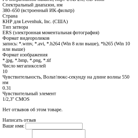
Спектральный диапазон, нм
380–650 (встроенный ИК-фильтр)
Страна
КНР для Levenhuk, Inc. (США)
Тип затвора
ERS (электронная моментальная фотография)
Формат видеороликов
запись: *.wmv, *.avi, *.h264 (Win 8 или выше), *h265 (Win 10
или выше)
Формат изображения
*.jpg, *.bmp, *.png, *.tif
Число мегапикселей
10
Чувствительность, Вольт/люкс-секунду на длине волны 550
нм
0.31
Чувствительный элемент
1/2,3'' CMOS
Нет отзывов об этом товаре.
Написать отзыв
Ваше имя: