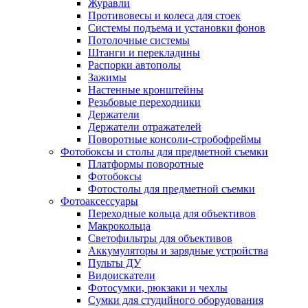
Журавли
Противовесы и колеса для стоек
Системы подъема и установки фонов
Потолочные системы
Штанги и перекладины
Распорки автополы
Зажимы
Настенные кронштейны
Резьбовые переходники
Держатели
Держатели отражателей
Поворотные консоли-стробофреймы
Фотобоксы и столы для предметной съемки
Платформы поворотные
Фотобоксы
Фотостолы для предметной съемки
Фотоаксессуары
Переходные кольца для объективов
Макрокольца
Светофильтры для объективов
Аккумуляторы и зарядные устройства
Пульты ДУ
Видоискатели
Фотосумки, рюкзаки и чехлы
Сумки для студийного оборудования