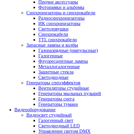
Прочие аксессуары
Фоторамки и альбомы
Синхронизаторы и синхрокабели
Радиосинхронизаторы
ИК синхронизаторы
Светоловушки
Синхрокабели
TTL синхрокабели
Запасные лампы и колбы
Газоразрядные (импульсные)
Галогенные
Флуоресцентные лампы
Металлогалогенные
Защитные стекла
Светодиодные
Генераторы спецэффектов
Вентиляторы студийные
Генераторы мыльных пузырей
Генераторы снега
Генераторы тумана
Видеооборудование
Видеосвет студийный
Галогенный свет
Светодиодный LED
Управление светом DMX