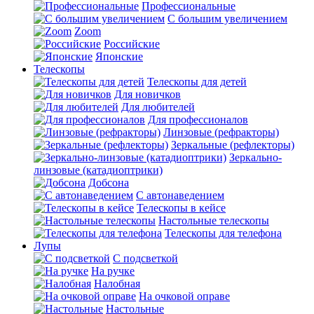
Профессиональные
С большим увеличением
Zoom
Российские
Японские
Телескопы
Телескопы для детей
Для новичков
Для любителей
Для профессионалов
Линзовые (рефракторы)
Зеркальные (рефлекторы)
Зеркально-
линзовые (катадиоптрики)
Добсона
С автонаведением
Телескопы в кейсе
Настольные телескопы
Телескопы для телефона
Лупы
С подсветкой
На ручке
Налобная
На очковой оправе
Настольные