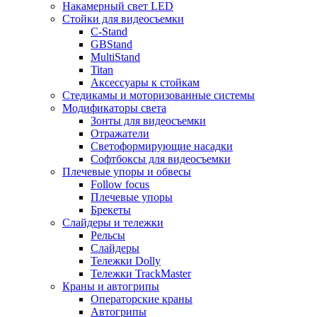
Накамерный свет LED
Стойки для видеосъемки
C-Stand
GBStand
MultiStand
Titan
Аксессуары к стойкам
Стедикамы и моторизованные системы
Модификаторы света
Зонты для видеосъемки
Отражатели
Светоформирующие насадки
Софтбоксы для видеосъемки
Плечевые упоры и обвесы
Follow focus
Плечевые упоры
Брекеты
Слайдеры и тележки
Рельсы
Слайдеры
Тележки Dolly
Тележки TrackMaster
Краны и автогрипы
Операторские краны
Автогрипы