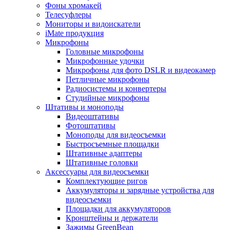
Фоны хромакей
Телесуфлеры
Мониторы и видоискатели
iMate продукция
Микрофоны
Головные микрофоны
Микрофонные удочки
Микрофоны для фото DSLR и видеокамер
Петличные микрофоны
Радиосистемы и конвертеры
Студийные микрофоны
Штативы и моноподы
Видеоштативы
Фотоштативы
Моноподы для видеосъемки
Быстросъемные площадки
Штативные адаптеры
Штативные головки
Аксессуары для видеосъемки
Комплектующие ригов
Аккумуляторы и зарядные устройства для
видеосъемки
Площадки для аккумуляторов
Кронштейны и держатели
Зажимы GreenBean