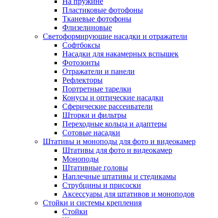
На пружине
Пластиковые фотофоны
Тканевые фотофоны
Флизелиновые
Светоформирующие насадки и отражатели
Софтбоксы
Насадки для накамерных вспышек
Фотозонты
Отражатели и панели
Рефлекторы
Портретные тарелки
Конусы и оптические насадки
Сферические рассеиватели
Шторки и фильтры
Переходные кольца и адаптеры
Сотовые насадки
Штативы и моноподы для фото и видеокамер
Штативы для фото и видеокамер
Моноподы
Штативные головы
Наплечные штативы и стедикамы
Струбцины и присоски
Аксессуары для штативов и моноподов
Стойки и системы крепления
Стойки