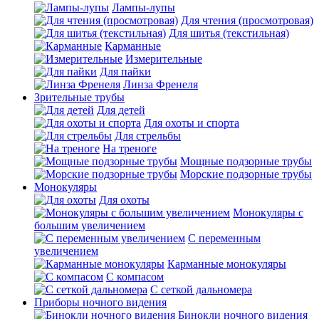
Лампы-лупы
Для чтения (просмотровая)
Для шитья (текстильная)
Карманные
Измерительные
Для пайки
Линза Френеля
Зрительные трубы
Для детей
Для охоты и спорта
Для стрельбы
На треноге
Мощные подзорные трубы
Морские подзорные трубы
Монокуляры
Для охоты
Монокуляры с
большим увеличением
С переменным
увеличением
Карманные монокуляры
С компасом
С сеткой дальномера
Приборы ночного видения
Бинокли ночного видения