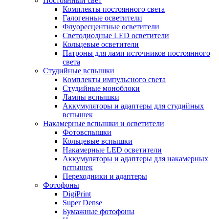
Постоянный свет
Комплекты постоянного света
Галогенные осветители
Флуоресцентные осветители
Светодиодные LED осветители
Кольцевые осветители
Патроны для ламп источников постоянного
света
Студийные вспышки
Комплекты импульсного света
Студийные моноблоки
Лампы вспышки
Аккумуляторы и адаптеры для студийных
вспышек
Накамерные вспышки и осветители
Фотовспышки
Кольцевые вспышки
Накамерные LED осветители
Аккумуляторы и адаптеры для накамерных
вспышек
Переходники и адаптеры
Фотофоны
DigiPrint
Super Dense
Бумажные фотофоны