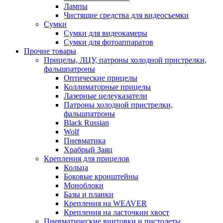
Лампы
Чистящие средства для видеосъемки
Сумки
Сумки для видеокамеры
Сумки для фотоаппаратов
Прочие товары
Прицелы, ЛЦУ, патроны холодной пристрелки,
фальшпатроны
Оптические прицелы
Коллиматорные прицелы
Лазерные целеуказатели
Патроны холодной пристрелки,
фальшпатроны
Black Russian
Wolf
Пневматика
Храбрый Заяц
Крепления для прицелов
Кольца
Боковые кронштейны
Моноблоки
Базы и планки
Крепления на WEAVER
Крепления на ласточкин хвост
Пневматические винтовки и пистолеты