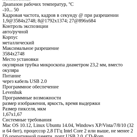
Диапазон рабочих температур, °С
-10... 50
Кадровая частота, кадров в секунду @ при разрешении
1,9@3584x2748; 8@1792x1374; 27@896x684
Контроль экспозиции
авто/ручной
Корпус
металлический
Максимальное разрешение
3584x2748
Место установки
окулярная трубка микроскопа диаметром 23,2 мм, вместо
окуляра
Питание
через кабель USB 2.0
Программное обеспечение
Levenhuk
Программные возможности
размер изображения, яркость, время выдержки
Размер пикселя, мкм
1,67x1,67
Системные требования
Mac OS 10.12, Linux Ubuntu 14.04, Windows XP/Vista/7/8/10 (32
и 64 бит), процессор 2,8 ГГц Intel Core 2 или выше, не менее 2
Гб оперативной памяти, порт USB 2.0, CD-Rom