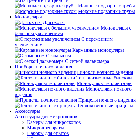
На треноге
Мощные подзорные трубы
Морские подзорные трубы
Монокуляры
Для охоты
Монокуляры с
большим увеличением
С переменным
увеличением
Карманные монокуляры
С компасом
С сеткой дальномера
Приборы ночного видения
Бинокли ночного видения
Тепловизионные бинокли
Монокуляры тепловизоры
Монокуляры ночного
видения
Прицелы ночного видения
Тепловизионные прицелы
Аксессуары
Аксессуары для микроскопов
Камеры для микроскопов
Микропрепараты
Наборы для опытов