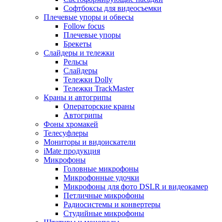
Софтбоксы для видеосъемки
Плечевые упоры и обвесы
Follow focus
Плечевые упоры
Брекеты
Слайдеры и тележки
Рельсы
Слайдеры
Тележки Dolly
Тележки TrackMaster
Краны и автогрипы
Операторские краны
Автогрипы
Фоны хромакей
Телесуфлеры
Мониторы и видоискатели
iMate продукция
Микрофоны
Головные микрофоны
Микрофонные удочки
Микрофоны для фото DSLR и видеокамер
Петличные микрофоны
Радиосистемы и конвертеры
Студийные микрофоны