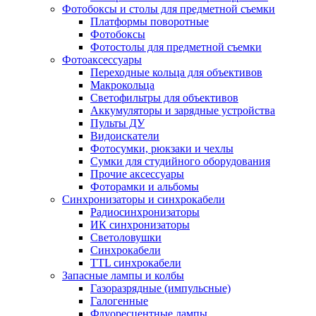
Фотобоксы и столы для предметной съемки
Платформы поворотные
Фотобоксы
Фотостолы для предметной съемки
Фотоаксессуары
Переходные кольца для объективов
Макрокольца
Светофильтры для объективов
Аккумуляторы и зарядные устройства
Пульты ДУ
Видоискатели
Фотосумки, рюкзаки и чехлы
Сумки для студийного оборудования
Прочие аксессуары
Фоторамки и альбомы
Синхронизаторы и синхрокабели
Радиосинхронизаторы
ИК синхронизаторы
Светоловушки
Синхрокабели
TTL синхрокабели
Запасные лампы и колбы
Газоразрядные (импульсные)
Галогенные
Флуоресцентные лампы