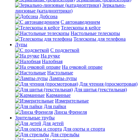
Зеркально-
линзовые (катадиоптрики)
Добсона
С автонаведением
Телескопы в кейсе
Настольные телескопы
Телескопы для телефона
Лупы
С подсветкой
На ручке
Налобная
На очковой оправе
Настольные
Лампы-лупы
Для чтения (просмотровая)
Для шитья (текстильная)
Карманные
Измерительные
Для пайки
Линза Френеля
Зрительные трубы
Для детей
Для охоты и спорта
Для стрельбы