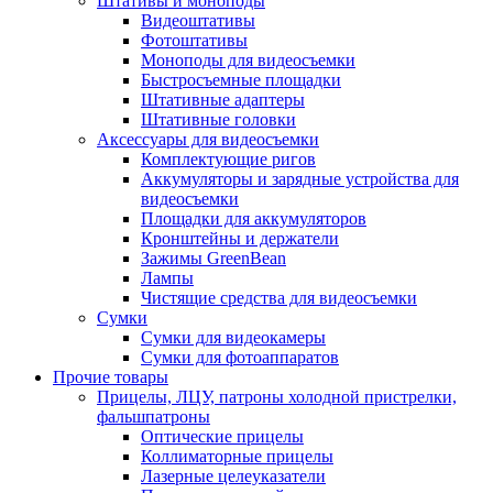
Штативы и моноподы
Видеоштативы
Фотоштативы
Моноподы для видеосъемки
Быстросъемные площадки
Штативные адаптеры
Штативные головки
Аксессуары для видеосъемки
Комплектующие ригов
Аккумуляторы и зарядные устройства для
видеосъемки
Площадки для аккумуляторов
Кронштейны и держатели
Зажимы GreenBean
Лампы
Чистящие средства для видеосъемки
Сумки
Сумки для видеокамеры
Сумки для фотоаппаратов
Прочие товары
Прицелы, ЛЦУ, патроны холодной пристрелки,
фальшпатроны
Оптические прицелы
Коллиматорные прицелы
Лазерные целеуказатели