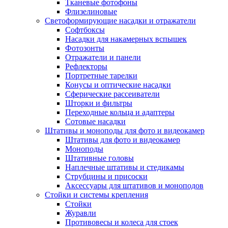
Тканевые фотофоны
Флизелиновые
Светоформирующие насадки и отражатели
Софтбоксы
Насадки для накамерных вспышек
Фотозонты
Отражатели и панели
Рефлекторы
Портретные тарелки
Конусы и оптические насадки
Сферические рассеиватели
Шторки и фильтры
Переходные кольца и адаптеры
Сотовые насадки
Штативы и моноподы для фото и видеокамер
Штативы для фото и видеокамер
Моноподы
Штативные головы
Наплечные штативы и стедикамы
Струбцины и присоски
Аксессуары для штативов и моноподов
Стойки и системы крепления
Стойки
Журавли
Противовесы и колеса для стоек