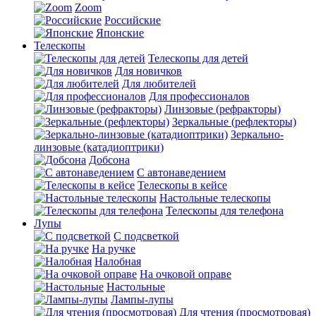
Zoom
Российские
Японские
Телескопы
Телескопы для детей
Для новичков
Для любителей
Для профессионалов
Линзовые (рефракторы)
Зеркальные (рефлекторы)
Зеркально-
линзовые (катадиоптрики)
Добсона
С автонаведением
Телескопы в кейсе
Настольные телескопы
Телескопы для телефона
Лупы
С подсветкой
На ручке
Налобная
На очковой оправе
Настольные
Лампы-лупы
Для чтения (просмотровая)