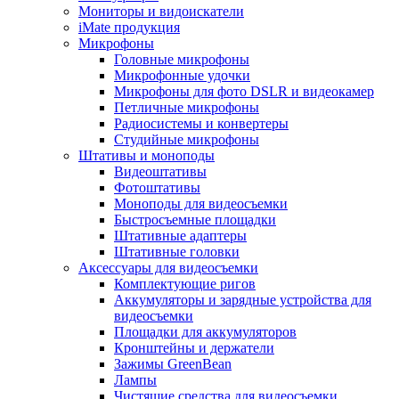
Мониторы и видоискатели
iMate продукция
Микрофоны
Головные микрофоны
Микрофонные удочки
Микрофоны для фото DSLR и видеокамер
Петличные микрофоны
Радиосистемы и конвертеры
Студийные микрофоны
Штативы и моноподы
Видеоштативы
Фотоштативы
Моноподы для видеосъемки
Быстросъемные площадки
Штативные адаптеры
Штативные головки
Аксессуары для видеосъемки
Комплектующие ригов
Аккумуляторы и зарядные устройства для
видеосъемки
Площадки для аккумуляторов
Кронштейны и держатели
Зажимы GreenBean
Лампы
Чистящие средства для видеосъемки