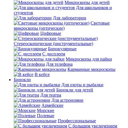
Микроскопы для детей
Для школьников и
студентов
Для лаборатории
Световые
микроскопы (оптические)
Цифровые
Стереоскопические (инструментальные)
Бинокулярные
С дисплеем
Микроскопы для пайки
Для телефона
Карманные микроскопы
В кейсе
Бинокли
Для охоты и рыбалки
Бинокли для детей
Для театра
Для астрономии
Армейские
Морские
Полевые
Профессиональные
С большим увеличением