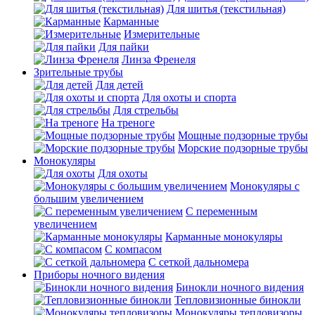
Для шитья (текстильная)
Карманные
Измерительные
Для пайки
Линза Френеля
Зрительные трубы
Для детей
Для охоты и спорта
Для стрельбы
На треноге
Мощные подзорные трубы
Морские подзорные трубы
Монокуляры
Для охоты
Монокуляры с
большим увеличением
С переменным
увеличением
Карманные монокуляры
С компасом
С сеткой дальномера
Приборы ночного видения
Бинокли ночного видения
Тепловизионные бинокли
Монокуляры тепловизоры