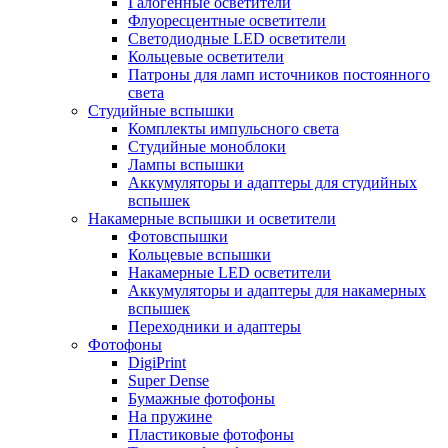
Галогенные осветители
Флуоресцентные осветители
Светодиодные LED осветители
Кольцевые осветители
Патроны для ламп источников постоянного
света
Студийные вспышки
Комплекты импульсного света
Студийные моноблоки
Лампы вспышки
Аккумуляторы и адаптеры для студийных
вспышек
Накамерные вспышки и осветители
Фотовспышки
Кольцевые вспышки
Накамерные LED осветители
Аккумуляторы и адаптеры для накамерных
вспышек
Переходники и адаптеры
Фотофоны
DigiPrint
Super Dense
Бумажные фотофоны
На пружине
Пластиковые фотофоны