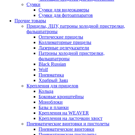
Сумки
Сумки для видеокамеры
Сумки для фотоаппаратов
Прочие товары
Прицелы, ЛЦУ, патроны холодной пристрелки,
фальшпатроны
Оптические прицелы
Коллиматорные прицелы
Лазерные целеуказатели
Патроны холодной пристрелки,
фальшпатроны
Black Russian
Wolf
Пневматика
Храбрый Заяц
Крепления для прицелов
Кольца
Боковые кронштейны
Моноблоки
Базы и планки
Крепления на WEAVER
Крепления на ласточкин хвост
Пневматические винтовки и пистолеты
Пневматические винтовки
Пневматические пистолеты