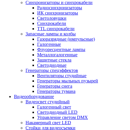
Синхронизаторы и синхрокабели
Радиосинхронизаторы
ИК синхронизаторы
Светоловушки
Синхрокабели
TTL синхрокабели
Запасные лампы и колбы
Газоразрядные (импульсные)
Галогенные
Флуоресцентные лампы
Металлогалогенные
Защитные стекла
Светодиодные
Генераторы спецэффектов
Вентиляторы студийные
Генераторы мыльных пузырей
Генераторы снега
Генераторы тумана
Видеооборудование
Видеосвет студийный
Галогенный свет
Светодиодный LED
Управление светом DMX
Накамерный свет LED
Стойки для видеосъемки