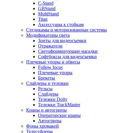
C-Stand
GBStand
MultiStand
Titan
Аксессуары к стойкам
Стедикамы и моторизованные системы
Модификаторы света
Зонты для видеосъемки
Отражатели
Светоформирующие насадки
Софтбоксы для видеосъемки
Плечевые упоры и обвесы
Follow focus
Плечевые упоры
Брекеты
Слайдеры и тележки
Рельсы
Слайдеры
Тележки Dolly
Тележки TrackMaster
Краны и автогрипы
Операторские краны
Автогрипы
Фоны хромакей
Телесуфлеры