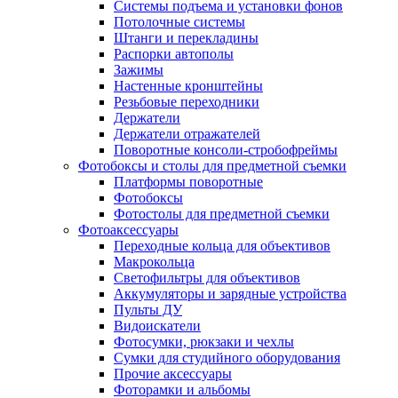
Системы подъема и установки фонов
Потолочные системы
Штанги и перекладины
Распорки автополы
Зажимы
Настенные кронштейны
Резьбовые переходники
Держатели
Держатели отражателей
Поворотные консоли-стробофреймы
Фотобоксы и столы для предметной съемки
Платформы поворотные
Фотобоксы
Фотостолы для предметной съемки
Фотоаксессуары
Переходные кольца для объективов
Макрокольца
Светофильтры для объективов
Аккумуляторы и зарядные устройства
Пульты ДУ
Видоискатели
Фотосумки, рюкзаки и чехлы
Сумки для студийного оборудования
Прочие аксессуары
Фоторамки и альбомы