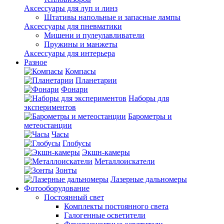
Аксессуары для луп и линз
Штативы напольные и запасные лампы
Аксессуары для пневматики
Мишени и пулеулавливатели
Пружины и манжеты
Аксессуары для интерьера
Разное
Компасы
Планетарии
Фонари
Наборы для
экспериментов
Барометры и
метеостанции
Часы
Глобусы
Экшн-камеры
Металлоискатели
Зонты
Лазерные дальномеры
Фотооборудование
Постоянный свет
Комплекты постоянного света
Галогенные осветители