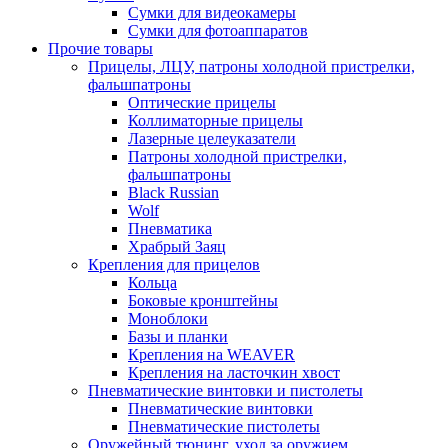
Сумки для видеокамеры
Сумки для фотоаппаратов
Прочие товары
Прицелы, ЛЦУ, патроны холодной пристрелки,
фальшпатроны
Оптические прицелы
Коллиматорные прицелы
Лазерные целеуказатели
Патроны холодной пристрелки,
фальшпатроны
Black Russian
Wolf
Пневматика
Храбрый Заяц
Крепления для прицелов
Кольца
Боковые кронштейны
Моноблоки
Базы и планки
Крепления на WEAVER
Крепления на ласточкин хвост
Пневматические винтовки и пистолеты
Пневматические винтовки
Пневматические пистолеты
Оружейный тюнинг, уход за оружием