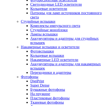
Флуоресцентные осветители
Светодиодные LED осветители
Кольцевые осветители
Патроны для ламп источников постоянного
света
Студийные вспышки
Комплекты импульсного света
Студийные моноблоки
Лампы вспышки
Аккумуляторы и адаптеры для студийных
вспышек
Накамерные вспышки и осветители
Фотовспышки
Кольцевые вспышки
Накамерные LED осветители
Аккумуляторы и адаптеры для накамерных
вспышек
Переходники и адаптеры
Фотофоны
DigiPrint
Super Dense
Бумажные фотофоны
На пружине
Пластиковые фотофоны
Тканевые фотофоны