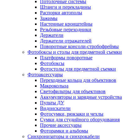
Потолочные системы
Штанги и перекладины
Распорки автополы
Зажимы
Настенные кронштейны
Резьбовые переходники
Держатели
Держатели отражателей
Поворотные консоли-стробофреймы
Фотобоксы и столы для предметной съемки
Платформы поворотные
Фотобоксы
Фотостолы для предметной съемки
Фотоаксессуары
Переходные кольца для объективов
Макрокольца
Светофильтры для объективов
Аккумуляторы и зарядные устройства
Пульты ДУ
Видоискатели
Фотосумки, рюкзаки и чехлы
Сумки для студийного оборудования
Прочие аксессуары
Фоторамки и альбомы
Синхронизаторы и синхрокабели