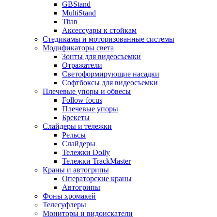
GBStand
MultiStand
Titan
Аксессуары к стойкам
Стедикамы и моторизованные системы
Модификаторы света
Зонты для видеосъемки
Отражатели
Светоформирующие насадки
Софтбоксы для видеосъемки
Плечевые упоры и обвесы
Follow focus
Плечевые упоры
Брекеты
Слайдеры и тележки
Рельсы
Слайдеры
Тележки Dolly
Тележки TrackMaster
Краны и автогрипы
Операторские краны
Автогрипы
Фоны хромакей
Телесуфлеры
Мониторы и видоискатели