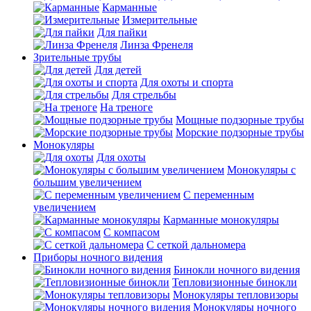
Карманные
Измерительные
Для пайки
Линза Френеля
Зрительные трубы
Для детей
Для охоты и спорта
Для стрельбы
На треноге
Мощные подзорные трубы
Морские подзорные трубы
Монокуляры
Для охоты
Монокуляры с
большим увеличением
С переменным
увеличением
Карманные монокуляры
С компасом
С сеткой дальномера
Приборы ночного видения
Бинокли ночного видения
Тепловизионные бинокли
Монокуляры тепловизоры
Монокуляры ночного