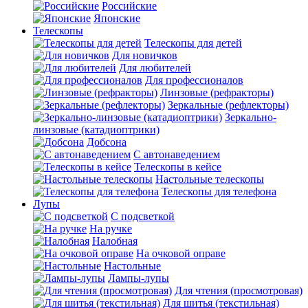
Российские
Японские
Телескопы
Телескопы для детей
Для новичков
Для любителей
Для профессионалов
Линзовые (рефракторы)
Зеркальные (рефлекторы)
Зеркально-
линзовые (катадиоптрики)
Добсона
С автонаведением
Телескопы в кейсе
Настольные телескопы
Телескопы для телефона
Лупы
С подсветкой
На ручке
Налобная
На очковой оправе
Настольные
Лампы-лупы
Для чтения (просмотровая)
Для шитья (текстильная)