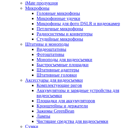
iMate продукция
Микрофоны
Головные микрофоны
Микрофонные удочки
Микрофоны для фото DSLR и видеокамер
Петличные микрофоны
Радиосистемы и конвертеры
Студийные микрофоны
Штативы и моноподы
Видеоштативы
Фотоштативы
Моноподы для видеосъемки
Быстросъемные площадки
Штативные адаптеры
Штативные головки
Аксессуары для видеосъемки
Комплектующие ригов
Аккумуляторы и зарядные устройства для
видеосъемки
Площадки для аккумуляторов
Кронштейны и держатели
Зажимы GreenBean
Лампы
Чистящие средства для видеосъемки
Сумки