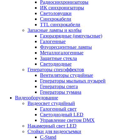
Радиосинхронизаторы
ИК синхронизаторы
Светоловушки
Синхрокабели
TTL синхрокабели
Запасные лампы и колбы
Газоразрядные (импульсные)
Галогенные
Флуоресцентные лампы
Металлогалогенные
Защитные стекла
Светодиодные
Генераторы спецэффектов
Вентиляторы студийные
Генераторы мыльных пузырей
Генераторы снега
Генераторы тумана
Видеооборудование
Видеосвет студийный
Галогенный свет
Светодиодный LED
Управление светом DMX
Накамерный свет LED
Стойки для видеосъемки
C-Stand