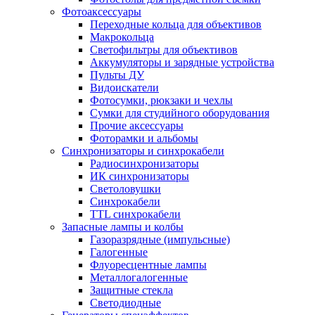
Фотоаксессуары
Переходные кольца для объективов
Макрокольца
Светофильтры для объективов
Аккумуляторы и зарядные устройства
Пульты ДУ
Видоискатели
Фотосумки, рюкзаки и чехлы
Сумки для студийного оборудования
Прочие аксессуары
Фоторамки и альбомы
Синхронизаторы и синхрокабели
Радиосинхронизаторы
ИК синхронизаторы
Светоловушки
Синхрокабели
TTL синхрокабели
Запасные лампы и колбы
Газоразрядные (импульсные)
Галогенные
Флуоресцентные лампы
Металлогалогенные
Защитные стекла
Светодиодные