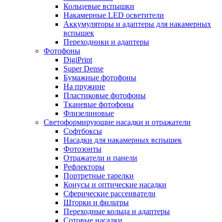
Кольцевые вспышки
Накамерные LED осветители
Аккумуляторы и адаптеры для накамерных
вспышек
Переходники и адаптеры
Фотофоны
DigiPrint
Super Dense
Бумажные фотофоны
На пружине
Пластиковые фотофоны
Тканевые фотофоны
Флизелиновые
Светоформирующие насадки и отражатели
Софтбоксы
Насадки для накамерных вспышек
Фотозонты
Отражатели и панели
Рефлекторы
Портретные тарелки
Конусы и оптические насадки
Сферические рассеиватели
Шторки и фильтры
Переходные кольца и адаптеры
Сотовые насадки