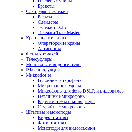
Плечевые упоры
Брекеты
Слайдеры и тележки
Рельсы
Слайдеры
Тележки Dolly
Тележки TrackMaster
Краны и автогрипы
Операторские краны
Автогрипы
Фоны хромакей
Телесуфлеры
Мониторы и видоискатели
iMate продукция
Микрофоны
Головные микрофоны
Микрофонные удочки
Микрофоны для фото DSLR и видеокамер
Петличные микрофоны
Радиосистемы и конвертеры
Студийные микрофоны
Штативы и моноподы
Видеоштативы
Фотоштативы
Моноподы для видеосъемки