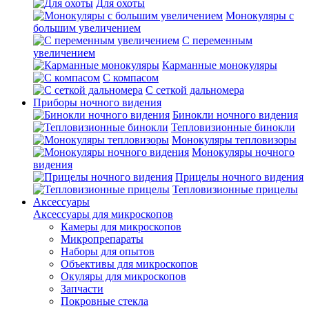
Для охоты
Монокуляры с
большим увеличением
С переменным
увеличением
Карманные монокуляры
С компасом
С сеткой дальномера
Приборы ночного видения
Бинокли ночного видения
Тепловизионные бинокли
Монокуляры тепловизоры
Монокуляры ночного
видения
Прицелы ночного видения
Тепловизионные прицелы
Аксессуары
Аксессуары для микроскопов
Камеры для микроскопов
Микропрепараты
Наборы для опытов
Объективы для микроскопов
Окуляры для микроскопов
Запчасти
Покровные стекла