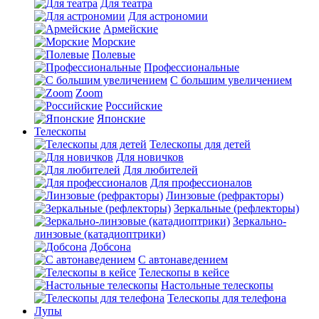
Для театра
Для астрономии
Армейские
Морские
Полевые
Профессиональные
С большим увеличением
Zoom
Российские
Японские
Телескопы
Телескопы для детей
Для новичков
Для любителей
Для профессионалов
Линзовые (рефракторы)
Зеркальные (рефлекторы)
Зеркально-
линзовые (катадиоптрики)
Добсона
С автонаведением
Телескопы в кейсе
Настольные телескопы
Телескопы для телефона
Лупы