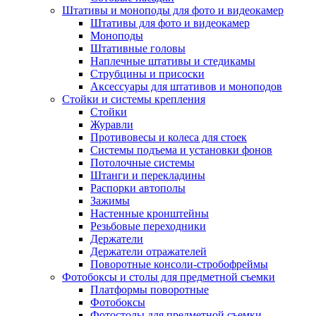
Штативы и моноподы для фото и видеокамер
Штативы для фото и видеокамер
Моноподы
Штативные головы
Наплечные штативы и стедикамы
Струбцины и присоски
Аксессуары для штативов и моноподов
Стойки и системы крепления
Стойки
Журавли
Противовесы и колеса для стоек
Системы подъема и установки фонов
Потолочные системы
Штанги и перекладины
Распорки автополы
Зажимы
Настенные кронштейны
Резьбовые переходники
Держатели
Держатели отражателей
Поворотные консоли-стробофреймы
Фотобоксы и столы для предметной съемки
Платформы поворотные
Фотобоксы
Фотостолы для предметной съемки