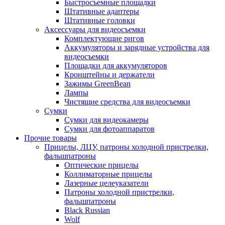
Быстросъемные площадки
Штативные адаптеры
Штативные головки
Аксессуары для видеосъемки
Комплектующие ригов
Аккумуляторы и зарядные устройства для
видеосъемки
Площадки для аккумуляторов
Кронштейны и держатели
Зажимы GreenBean
Лампы
Чистящие средства для видеосъемки
Сумки
Сумки для видеокамеры
Сумки для фотоаппаратов
Прочие товары
Прицелы, ЛЦУ, патроны холодной пристрелки,
фальшпатроны
Оптические прицелы
Коллиматорные прицелы
Лазерные целеуказатели
Патроны холодной пристрелки,
фальшпатроны
Black Russian
Wolf