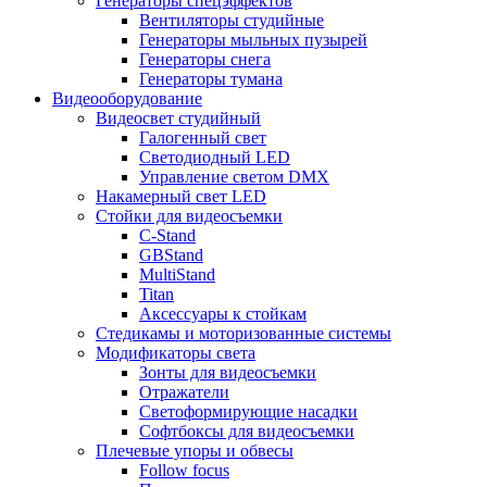
Генераторы спецэффектов
Вентиляторы студийные
Генераторы мыльных пузырей
Генераторы снега
Генераторы тумана
Видеооборудование
Видеосвет студийный
Галогенный свет
Светодиодный LED
Управление светом DMX
Накамерный свет LED
Стойки для видеосъемки
C-Stand
GBStand
MultiStand
Titan
Аксессуары к стойкам
Стедикамы и моторизованные системы
Модификаторы света
Зонты для видеосъемки
Отражатели
Светоформирующие насадки
Софтбоксы для видеосъемки
Плечевые упоры и обвесы
Follow focus