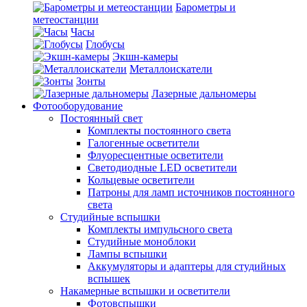
Барометры и
метеостанции
Часы
Глобусы
Экшн-камеры
Металлоискатели
Зонты
Лазерные дальномеры
Фотооборудование
Постоянный свет
Комплекты постоянного света
Галогенные осветители
Флуоресцентные осветители
Светодиодные LED осветители
Кольцевые осветители
Патроны для ламп источников постоянного
света
Студийные вспышки
Комплекты импульсного света
Студийные моноблоки
Лампы вспышки
Аккумуляторы и адаптеры для студийных
вспышек
Накамерные вспышки и осветители
Фотовспышки