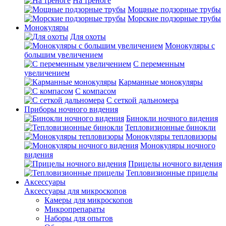
На треноге
Мощные подзорные трубы
Морские подзорные трубы
Монокуляры
Для охоты
Монокуляры с
большим увеличением
С переменным
увеличением
Карманные монокуляры
С компасом
С сеткой дальномера
Приборы ночного видения
Бинокли ночного видения
Тепловизионные бинокли
Монокуляры тепловизоры
Монокуляры ночного
видения
Прицелы ночного видения
Тепловизионные прицелы
Аксессуары
Аксессуары для микроскопов
Камеры для микроскопов
Микропрепараты
Наборы для опытов