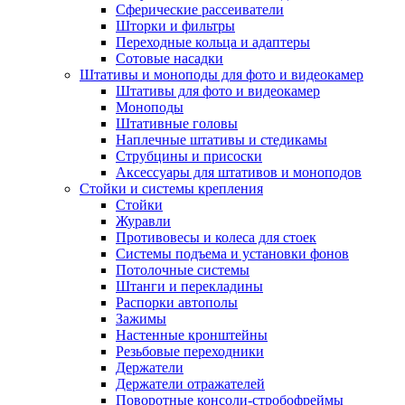
Сферические рассеиватели
Шторки и фильтры
Переходные кольца и адаптеры
Сотовые насадки
Штативы и моноподы для фото и видеокамер
Штативы для фото и видеокамер
Моноподы
Штативные головы
Наплечные штативы и стедикамы
Струбцины и присоски
Аксессуары для штативов и моноподов
Стойки и системы крепления
Стойки
Журавли
Противовесы и колеса для стоек
Системы подъема и установки фонов
Потолочные системы
Штанги и перекладины
Распорки автополы
Зажимы
Настенные кронштейны
Резьбовые переходники
Держатели
Держатели отражателей
Поворотные консоли-стробофреймы