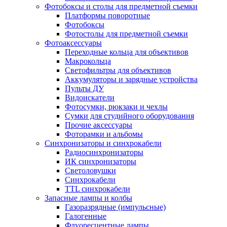
Фотобоксы и столы для предметной съемки
Платформы поворотные
Фотобоксы
Фотостолы для предметной съемки
Фотоаксессуары
Переходные кольца для объективов
Макрокольца
Светофильтры для объективов
Аккумуляторы и зарядные устройства
Пульты ДУ
Видоискатели
Фотосумки, рюкзаки и чехлы
Сумки для студийного оборудования
Прочие аксессуары
Фоторамки и альбомы
Синхронизаторы и синхрокабели
Радиосинхронизаторы
ИК синхронизаторы
Светоловушки
Синхрокабели
TTL синхрокабели
Запасные лампы и колбы
Газоразрядные (импульсные)
Галогенные
Флуоресцентные лампы