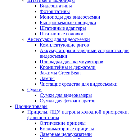
Штативы и моноподы
Видеоштативы
Фотоштативы
Моноподы для видеосъемки
Быстросъемные площадки
Штативные адаптеры
Штативные головки
Аксессуары для видеосъемки
Комплектующие ригов
Аккумуляторы и зарядные устройства для
видеосъемки
Площадки для аккумуляторов
Кронштейны и держатели
Зажимы GreenBean
Лампы
Чистящие средства для видеосъемки
Сумки
Сумки для видеокамеры
Сумки для фотоаппаратов
Прочие товары
Прицелы, ЛЦУ, патроны холодной пристрелки,
фальшпатроны
Оптические прицелы
Коллиматорные прицелы
Лазерные целеуказатели