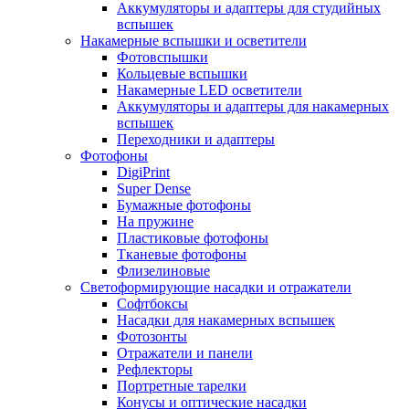
Аккумуляторы и адаптеры для студийных
вспышек
Накамерные вспышки и осветители
Фотовспышки
Кольцевые вспышки
Накамерные LED осветители
Аккумуляторы и адаптеры для накамерных
вспышек
Переходники и адаптеры
Фотофоны
DigiPrint
Super Dense
Бумажные фотофоны
На пружине
Пластиковые фотофоны
Тканевые фотофоны
Флизелиновые
Светоформирующие насадки и отражатели
Софтбоксы
Насадки для накамерных вспышек
Фотозонты
Отражатели и панели
Рефлекторы
Портретные тарелки
Конусы и оптические насадки