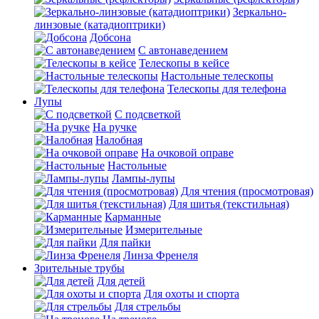
Зеркально-
линзовые (катадиоптрики)
Добсона
С автонаведением
Телескопы в кейсе
Настольные телескопы
Телескопы для телефона
Лупы
С подсветкой
На ручке
Налобная
На очковой оправе
Настольные
Лампы-лупы
Для чтения (просмотровая)
Для шитья (текстильная)
Карманные
Измерительные
Для пайки
Линза Френеля
Зрительные трубы
Для детей
Для охоты и спорта
Для стрельбы