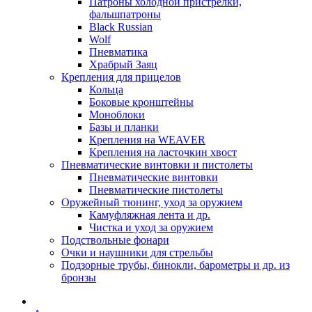
Патроны холодной пристрелки,
фальшпатроны
Black Russian
Wolf
Пневматика
Храбрый Заяц
Крепления для прицелов
Кольца
Боковые кронштейны
Моноблоки
Базы и планки
Крепления на WEAVER
Крепления на ласточкин хвост
Пневматические винтовки и пистолеты
Пневматические винтовки
Пневматические пистолеты
Оружейный тюнинг, уход за оружием
Камуфляжная лента и др.
Чистка и уход за оружием
Подствольные фонари
Очки и наушники для стрельбы
Подзорные трубы, бинокли, барометры и др. из
бронзы