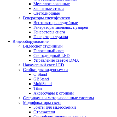
Металлогалогенные
Защитные стекла
Светодиодные
Генераторы спецэффектов
Вентиляторы студийные
Генераторы мыльных пузырей
Генераторы снега
Генераторы тумана
Видеооборудование
Видеосвет студийный
Галогенный свет
Светодиодный LED
Управление светом DMX
Накамерный свет LED
Стойки для видеосъемки
C-Stand
GBStand
MultiStand
Titan
Аксессуары к стойкам
Стедикамы и моторизованные системы
Модификаторы света
Зонты для видеосъемки
Отражатели
Светоформирующие насадки