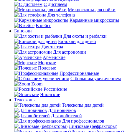
С дисплеем
Микроскопы для пайки
Для телефона
Карманные микроскопы
В кейсе
Бинокли
Для охоты и рыбалки
Бинокли для детей
Для театра
Для астрономии
Армейские
Морские
Полевые
Профессиональные
С большим увеличением
Zoom
Российские
Японские
Телескопы
Телескопы для детей
Для новичков
Для любителей
Для профессионалов
Линзовые (рефракторы)
Зеркальные (рефлекторы)