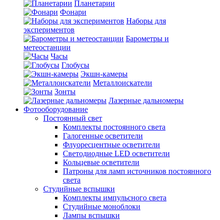
Планетарии
Фонари
Наборы для
экспериментов
Барометры и
метеостанции
Часы
Глобусы
Экшн-камеры
Металлоискатели
Зонты
Лазерные дальномеры
Фотооборудование
Постоянный свет
Комплекты постоянного света
Галогенные осветители
Флуоресцентные осветители
Светодиодные LED осветители
Кольцевые осветители
Патроны для ламп источников постоянного
света
Студийные вспышки
Комплекты импульсного света
Студийные моноблоки
Лампы вспышки