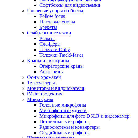
Софтбоксы для видеосъемки
Плечевые упоры и обвесы
Follow focus
Плечевые упоры
Брекеты
Слайдеры и тележки
Рельсы
Слайдеры
Тележки Dolly
Тележки TrackMaster
Краны и автогрипы
Операторские краны
Автогрипы
Фоны хромакей
Телесуфлеры
Мониторы и видоискатели
iMate продукция
Микрофоны
Головные микрофоны
Микрофонные удочки
Микрофоны для фото DSLR и видеокамер
Петличные микрофоны
Радиосистемы и конвертеры
Студийные микрофоны