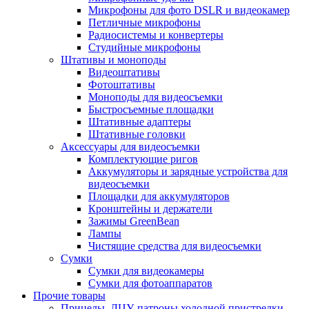
Микрофоны для фото DSLR и видеокамер
Петличные микрофоны
Радиосистемы и конвертеры
Студийные микрофоны
Штативы и моноподы
Видеоштативы
Фотоштативы
Моноподы для видеосъемки
Быстросъемные площадки
Штативные адаптеры
Штативные головки
Аксессуары для видеосъемки
Комплектующие ригов
Аккумуляторы и зарядные устройства для
видеосъемки
Площадки для аккумуляторов
Кронштейны и держатели
Зажимы GreenBean
Лампы
Чистящие средства для видеосъемки
Сумки
Сумки для видеокамеры
Сумки для фотоаппаратов
Прочие товары
Прицелы, ЛЦУ, патроны холодной пристрелки,