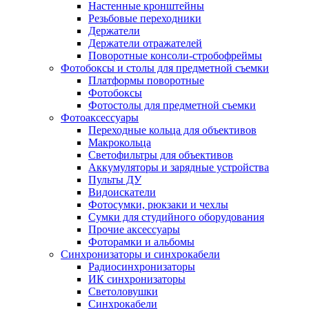
Настенные кронштейны
Резьбовые переходники
Держатели
Держатели отражателей
Поворотные консоли-стробофреймы
Фотобоксы и столы для предметной съемки
Платформы поворотные
Фотобоксы
Фотостолы для предметной съемки
Фотоаксессуары
Переходные кольца для объективов
Макрокольца
Светофильтры для объективов
Аккумуляторы и зарядные устройства
Пульты ДУ
Видоискатели
Фотосумки, рюкзаки и чехлы
Сумки для студийного оборудования
Прочие аксессуары
Фоторамки и альбомы
Синхронизаторы и синхрокабели
Радиосинхронизаторы
ИК синхронизаторы
Светоловушки
Синхрокабели