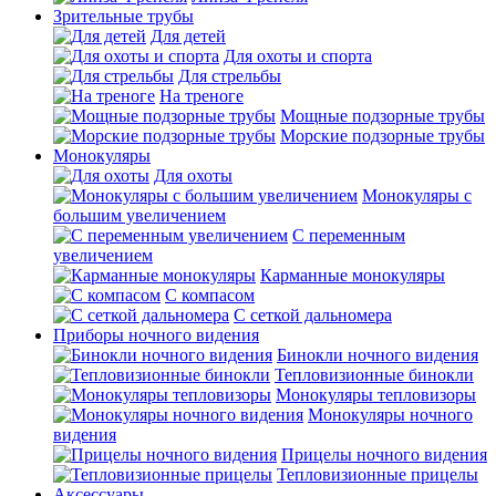
Зрительные трубы
Для детей
Для охоты и спорта
Для стрельбы
На треноге
Мощные подзорные трубы
Морские подзорные трубы
Монокуляры
Для охоты
Монокуляры с
большим увеличением
С переменным
увеличением
Карманные монокуляры
С компасом
С сеткой дальномера
Приборы ночного видения
Бинокли ночного видения
Тепловизионные бинокли
Монокуляры тепловизоры
Монокуляры ночного
видения
Прицелы ночного видения
Тепловизионные прицелы
Аксессуары