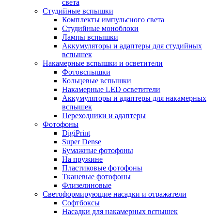
света
Студийные вспышки
Комплекты импульсного света
Студийные моноблоки
Лампы вспышки
Аккумуляторы и адаптеры для студийных
вспышек
Накамерные вспышки и осветители
Фотовспышки
Кольцевые вспышки
Накамерные LED осветители
Аккумуляторы и адаптеры для накамерных
вспышек
Переходники и адаптеры
Фотофоны
DigiPrint
Super Dense
Бумажные фотофоны
На пружине
Пластиковые фотофоны
Тканевые фотофоны
Флизелиновые
Светоформирующие насадки и отражатели
Софтбоксы
Насадки для накамерных вспышек