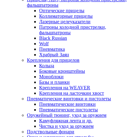
фальшпатроны
Оптические прицелы
Коллиматорные прицелы
Лазерные целеуказатели
Патроны холодной пристрелки,
фальшпатроны
Black Russian
Wolf
Пневматика
Храбрый Заяц
Крепления для прицелов
Кольца
Боковые кронштейны
Моноблоки
Базы и планки
Крепления на WEAVER
Крепления на ласточкин хвост
Пневматические винтовки и пистолеты
Пневматические винтовки
Пневматические пистолеты
Оружейный тюнинг, уход за оружием
Камуфляжная лента и др.
Чистка и уход за оружием
Подствольные фонари