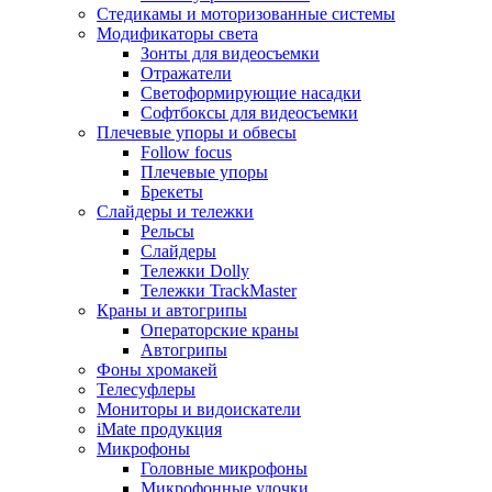
Стедикамы и моторизованные системы
Модификаторы света
Зонты для видеосъемки
Отражатели
Светоформирующие насадки
Софтбоксы для видеосъемки
Плечевые упоры и обвесы
Follow focus
Плечевые упоры
Брекеты
Слайдеры и тележки
Рельсы
Слайдеры
Тележки Dolly
Тележки TrackMaster
Краны и автогрипы
Операторские краны
Автогрипы
Фоны хромакей
Телесуфлеры
Мониторы и видоискатели
iMate продукция
Микрофоны
Головные микрофоны
Микрофонные удочки