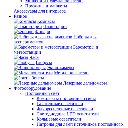
Мишени и пулеулавливатели
Пружины и манжеты
Аксессуары для интерьера
Разное
Компасы
Планетарии
Фонари
Наборы для
экспериментов
Барометры и
метеостанции
Часы
Глобусы
Экшн-камеры
Металлоискатели
Зонты
Лазерные дальномеры
Фотооборудование
Постоянный свет
Комплекты постоянного света
Галогенные осветители
Флуоресцентные осветители
Светодиодные LED осветители
Кольцевые осветители
Патроны для ламп источников постоянного