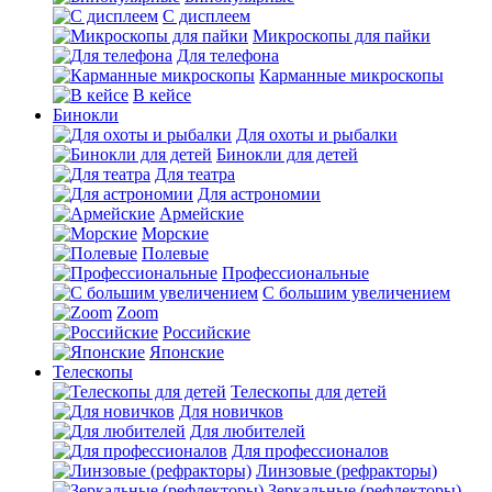
С дисплеем
Микроскопы для пайки
Для телефона
Карманные микроскопы
В кейсе
Бинокли
Для охоты и рыбалки
Бинокли для детей
Для театра
Для астрономии
Армейские
Морские
Полевые
Профессиональные
С большим увеличением
Zoom
Российские
Японские
Телескопы
Телескопы для детей
Для новичков
Для любителей
Для профессионалов
Линзовые (рефракторы)
Зеркальные (рефлекторы)