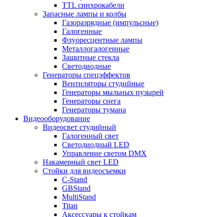
TTL синхрокабели
Запасные лампы и колбы
Газоразрядные (импульсные)
Галогенные
Флуоресцентные лампы
Металлогалогенные
Защитные стекла
Светодиодные
Генераторы спецэффектов
Вентиляторы студийные
Генераторы мыльных пузырей
Генераторы снега
Генераторы тумана
Видеооборудование
Видеосвет студийный
Галогенный свет
Светодиодный LED
Управление светом DMX
Накамерный свет LED
Стойки для видеосъемки
C-Stand
GBStand
MultiStand
Titan
Аксессуары к стойкам