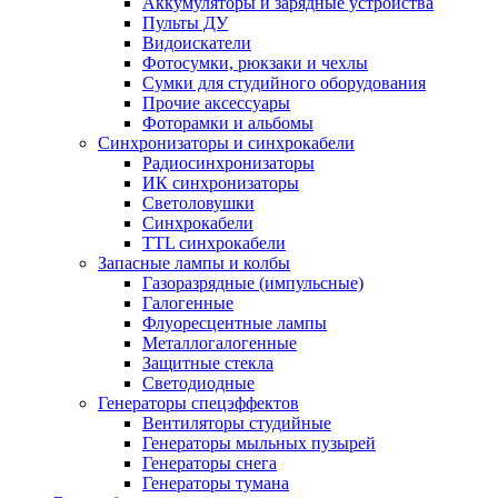
Аккумуляторы и зарядные устройства
Пульты ДУ
Видоискатели
Фотосумки, рюкзаки и чехлы
Сумки для студийного оборудования
Прочие аксессуары
Фоторамки и альбомы
Синхронизаторы и синхрокабели
Радиосинхронизаторы
ИК синхронизаторы
Светоловушки
Синхрокабели
TTL синхрокабели
Запасные лампы и колбы
Газоразрядные (импульсные)
Галогенные
Флуоресцентные лампы
Металлогалогенные
Защитные стекла
Светодиодные
Генераторы спецэффектов
Вентиляторы студийные
Генераторы мыльных пузырей
Генераторы снега
Генераторы тумана