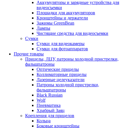
Аккумуляторы и зарядные устройства для
видеосъемки
Площадки для аккумуляторов
Кронштейны и держатели
Зажимы GreenBean
Лампы
Чистящие средства для видеосъемки
Сумки
Сумки для видеокамеры
Сумки для фотоаппаратов
Прочие товары
Прицелы, ЛЦУ, патроны холодной пристрелки,
фальшпатроны
Оптические прицелы
Коллиматорные прицелы
Лазерные целеуказатели
Патроны холодной пристрелки,
фальшпатроны
Black Russian
Wolf
Пневматика
Храбрый Заяц
Крепления для прицелов
Кольца
Боковые кронштейны