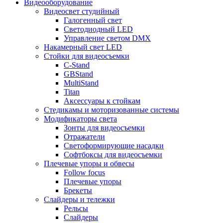
Видеооборудование
Видеосвет студийный
Галогенный свет
Светодиодный LED
Управление светом DMX
Накамерный свет LED
Стойки для видеосъемки
C-Stand
GBStand
MultiStand
Titan
Аксессуары к стойкам
Стедикамы и моторизованные системы
Модификаторы света
Зонты для видеосъемки
Отражатели
Светоформирующие насадки
Софтбоксы для видеосъемки
Плечевые упоры и обвесы
Follow focus
Плечевые упоры
Брекеты
Слайдеры и тележки
Рельсы
Слайдеры