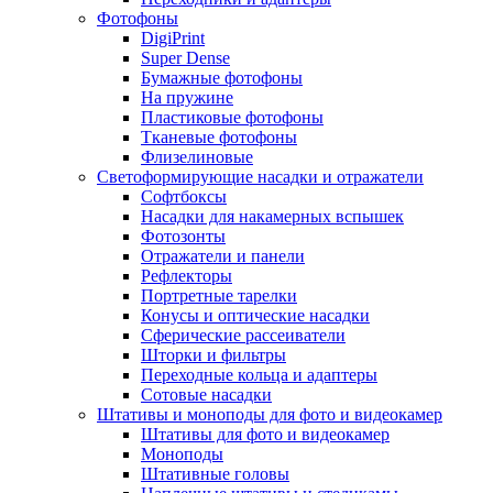
Фотофоны
DigiPrint
Super Dense
Бумажные фотофоны
На пружине
Пластиковые фотофоны
Тканевые фотофоны
Флизелиновые
Светоформирующие насадки и отражатели
Софтбоксы
Насадки для накамерных вспышек
Фотозонты
Отражатели и панели
Рефлекторы
Портретные тарелки
Конусы и оптические насадки
Сферические рассеиватели
Шторки и фильтры
Переходные кольца и адаптеры
Сотовые насадки
Штативы и моноподы для фото и видеокамер
Штативы для фото и видеокамер
Моноподы
Штативные головы