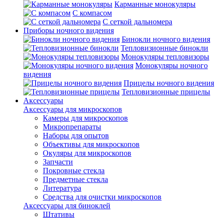
Карманные монокуляры
С компасом
С сеткой дальномера
Приборы ночного видения
Бинокли ночного видения
Тепловизионные бинокли
Монокуляры тепловизоры
Монокуляры ночного
видения
Прицелы ночного видения
Тепловизионные прицелы
Аксессуары
Аксессуары для микроскопов
Камеры для микроскопов
Микропрепараты
Наборы для опытов
Объективы для микроскопов
Окуляры для микроскопов
Запчасти
Покровные стекла
Предметные стекла
Литература
Средства для очистки микроскопов
Аксессуары для биноклей
Штативы