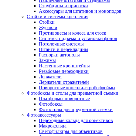
Наплечные штативы и стедикамы
Струбцины и присоски
Аксессуары для штативов и моноподов
Стойки и системы крепления
Стойки
Журавли
Противовесы и колеса для стоек
Системы подъема и установки фонов
Потолочные системы
Штанги и перекладины
Распорки автополы
Зажимы
Настенные кронштейны
Резьбовые переходники
Держатели
Держатели отражателей
Поворотные консоли-стробофреймы
Фотобоксы и столы для предметной съемки
Платформы поворотные
Фотобоксы
Фотостолы для предметной съемки
Фотоаксессуары
Переходные кольца для объективов
Макрокольца
Светофильтры для объективов