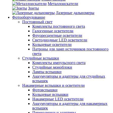
Металлоискатели
Зонты
Лазерные дальномеры
Фотооборудование
Постоянный свет
Комплекты постоянного света
Галогенные осветители
Флуоресцентные осветители
Светодиодные LED осветители
Кольцевые осветители
Патроны для ламп источников постоянного
света
Студийные вспышки
Комплекты импульсного света
Студийные моноблоки
Лампы вспышки
Аккумуляторы и адаптеры для студийных
вспышек
Накамерные вспышки и осветители
Фотовспышки
Кольцевые вспышки
Накамерные LED осветители
Аккумуляторы и адаптеры для накамерных
вспышек
Переходники и адаптеры