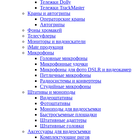
Тележки Dolly
Тележки TrackMaster
Краны и автогрипы
Операторские краны
Автогрипы
Фоны хромакей
Телесуфлеры
Мониторы и видоискатели
iMate продукция
Микрофоны
Головные микрофоны
Микрофонные удочки
Микрофоны для фото DSLR и видеокамер
Петличные микрофоны
Радиосистемы и конвертеры
Студийные микрофоны
Штативы и моноподы
Видеоштативы
Фотоштативы
Моноподы для видеосъемки
Быстросъемные площадки
Штативные адаптеры
Штативные головки
Аксессуары для видеосъемки
Комплектующие ригов