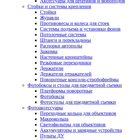
Аксессуары для штативов и моноподов
Стойки и системы крепления
Стойки
Журавли
Противовесы и колеса для стоек
Системы подъема и установки фонов
Потолочные системы
Штанги и перекладины
Распорки автополы
Зажимы
Настенные кронштейны
Резьбовые переходники
Держатели
Держатели отражателей
Поворотные консоли-стробофреймы
Фотобоксы и столы для предметной съемки
Платформы поворотные
Фотобоксы
Фотостолы для предметной съемки
Фотоаксессуары
Переходные кольца для объективов
Макрокольца
Светофильтры для объективов
Аккумуляторы и зарядные устройства
Пульты ДУ