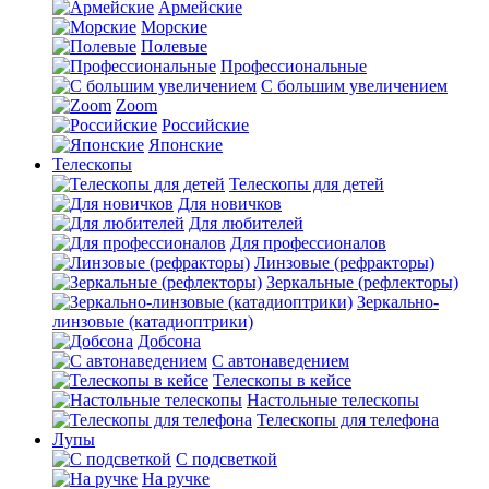
Армейские
Морские
Полевые
Профессиональные
С большим увеличением
Zoom
Российские
Японские
Телескопы
Телескопы для детей
Для новичков
Для любителей
Для профессионалов
Линзовые (рефракторы)
Зеркальные (рефлекторы)
Зеркально-
линзовые (катадиоптрики)
Добсона
С автонаведением
Телескопы в кейсе
Настольные телескопы
Телескопы для телефона
Лупы
С подсветкой
На ручке