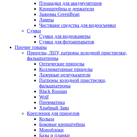
Площадки для аккумуляторов
Кронштейны и держатели
Зажимы GreenBean
Лампы
Чистящие средства для видеосъемки
Сумки
Сумки для видеокамеры
Сумки для фотоаппаратов
Прочие товары
Прицелы, ЛЦУ, патроны холодной пристрелки,
фальшпатроны
Оптические прицелы
Коллиматорные прицелы
Лазерные целеуказатели
Патроны холодной пристрелки,
фальшпатроны
Black Russian
Wolf
Пневматика
Храбрый Заяц
Крепления для прицелов
Кольца
Боковые кронштейны
Моноблоки
Базы и планки