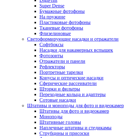
DigiPrint
Super Dense
Бумажные фотофоны
На пружине
Пластиковые фотофоны
Тканевые фотофоны
Флизелиновые
Светоформирующие насадки и отражатели
Софтбоксы
Насадки для накамерных вспышек
Фотозонты
Отражатели и панели
Рефлекторы
Портретные тарелки
Конусы и оптические насадки
Сферические рассеиватели
Шторки и фильтры
Переходные кольца и адаптеры
Сотовые насадки
Штативы и моноподы для фото и видеокамер
Штативы для фото и видеокамер
Моноподы
Штативные головы
Наплечные штативы и стедикамы
Струбцины и присоски