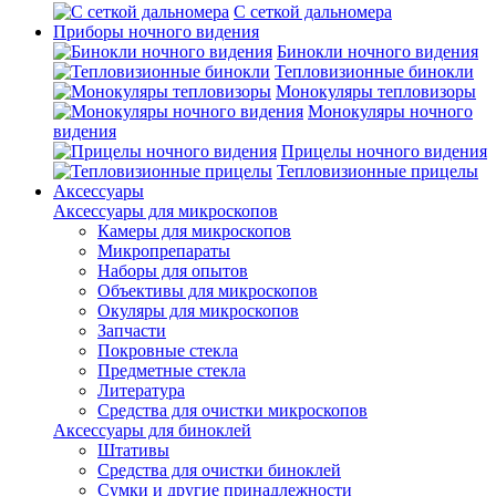
С сеткой дальномера
Приборы ночного видения
Бинокли ночного видения
Тепловизионные бинокли
Монокуляры тепловизоры
Монокуляры ночного
видения
Прицелы ночного видения
Тепловизионные прицелы
Аксессуары
Аксессуары для микроскопов
Камеры для микроскопов
Микропрепараты
Наборы для опытов
Объективы для микроскопов
Окуляры для микроскопов
Запчасти
Покровные стекла
Предметные стекла
Литература
Средства для очистки микроскопов
Аксессуары для биноклей
Штативы
Средства для очистки биноклей
Сумки и другие принадлежности