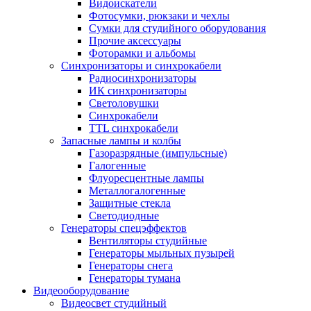
Видоискатели
Фотосумки, рюкзаки и чехлы
Сумки для студийного оборудования
Прочие аксессуары
Фоторамки и альбомы
Синхронизаторы и синхрокабели
Радиосинхронизаторы
ИК синхронизаторы
Светоловушки
Синхрокабели
TTL синхрокабели
Запасные лампы и колбы
Газоразрядные (импульсные)
Галогенные
Флуоресцентные лампы
Металлогалогенные
Защитные стекла
Светодиодные
Генераторы спецэффектов
Вентиляторы студийные
Генераторы мыльных пузырей
Генераторы снега
Генераторы тумана
Видеооборудование
Видеосвет студийный