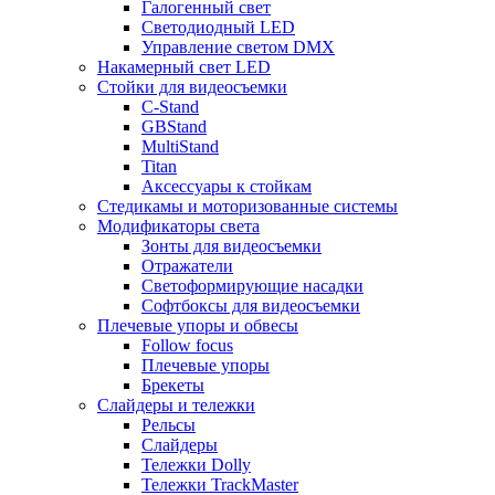
Галогенный свет
Светодиодный LED
Управление светом DMX
Накамерный свет LED
Стойки для видеосъемки
C-Stand
GBStand
MultiStand
Titan
Аксессуары к стойкам
Стедикамы и моторизованные системы
Модификаторы света
Зонты для видеосъемки
Отражатели
Светоформирующие насадки
Софтбоксы для видеосъемки
Плечевые упоры и обвесы
Follow focus
Плечевые упоры
Брекеты
Слайдеры и тележки
Рельсы
Слайдеры
Тележки Dolly
Тележки TrackMaster