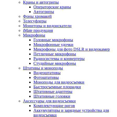
Краны и автогрипы
Операторские краны
Автогрипы
Фоны хромакей
Телесуфлеры
Мониторы и видоискатели
iMate продукция
Микрофоны
Головные микрофоны
Микрофонные удочки
Микрофоны для фото DSLR и видеокамер
Петличные микрофоны
Радиосистемы и конвертеры
Студийные микрофоны
Штативы и моноподы
Видеоштативы
Фотоштативы
Моноподы для видеосъемки
Быстросъемные площадки
Штативные адаптеры
Штативные головки
Аксессуары для видеосъемки
Комплектующие ригов
Аккумуляторы и зарядные устройства для
видеосъемки