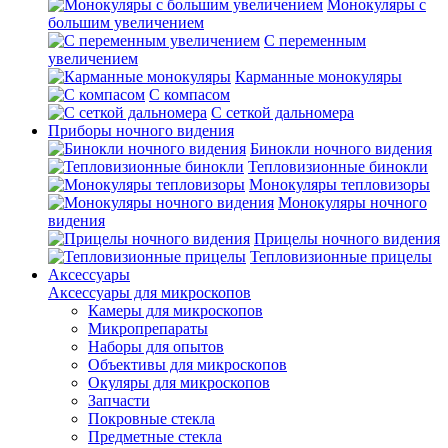
Монокуляры с
большим увеличением
С переменным
увеличением
Карманные монокуляры
С компасом
С сеткой дальномера
Приборы ночного видения
Бинокли ночного видения
Тепловизионные бинокли
Монокуляры тепловизоры
Монокуляры ночного
видения
Прицелы ночного видения
Тепловизионные прицелы
Аксессуары
Аксессуары для микроскопов
Камеры для микроскопов
Микропрепараты
Наборы для опытов
Объективы для микроскопов
Окуляры для микроскопов
Запчасти
Покровные стекла
Предметные стекла