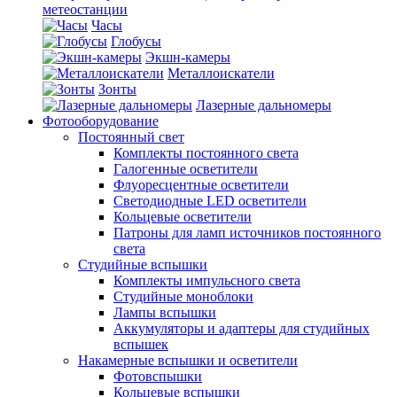
метеостанции
Часы
Глобусы
Экшн-камеры
Металлоискатели
Зонты
Лазерные дальномеры
Фотооборудование
Постоянный свет
Комплекты постоянного света
Галогенные осветители
Флуоресцентные осветители
Светодиодные LED осветители
Кольцевые осветители
Патроны для ламп источников постоянного
света
Студийные вспышки
Комплекты импульсного света
Студийные моноблоки
Лампы вспышки
Аккумуляторы и адаптеры для студийных
вспышек
Накамерные вспышки и осветители
Фотовспышки
Кольцевые вспышки