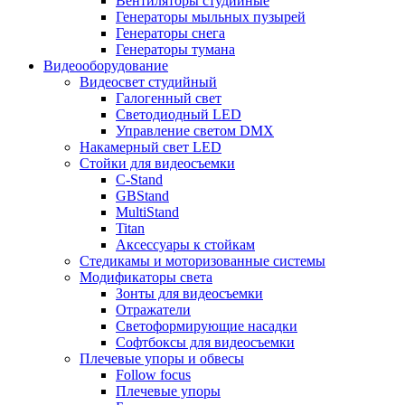
Вентиляторы студийные
Генераторы мыльных пузырей
Генераторы снега
Генераторы тумана
Видеооборудование
Видеосвет студийный
Галогенный свет
Светодиодный LED
Управление светом DMX
Накамерный свет LED
Стойки для видеосъемки
C-Stand
GBStand
MultiStand
Titan
Аксессуары к стойкам
Стедикамы и моторизованные системы
Модификаторы света
Зонты для видеосъемки
Отражатели
Светоформирующие насадки
Софтбоксы для видеосъемки
Плечевые упоры и обвесы
Follow focus
Плечевые упоры