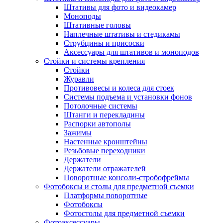
Штативы для фото и видеокамер
Моноподы
Штативные головы
Наплечные штативы и стедикамы
Струбцины и присоски
Аксессуары для штативов и моноподов
Стойки и системы крепления
Стойки
Журавли
Противовесы и колеса для стоек
Системы подъема и установки фонов
Потолочные системы
Штанги и перекладины
Распорки автополы
Зажимы
Настенные кронштейны
Резьбовые переходники
Держатели
Держатели отражателей
Поворотные консоли-стробофреймы
Фотобоксы и столы для предметной съемки
Платформы поворотные
Фотобоксы
Фотостолы для предметной съемки
Фотоаксессуары