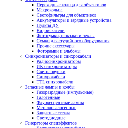
Переходные кольца для объективов
Макрокольца
Светофильтры для объективов
Аккумуляторы и зарядные устройства
Пульты ДУ
Видоискатели
Фотосумки, рюкзаки и чехлы
Сумки для студийного оборудования
Прочие аксессуары
Фоторамки и альбомы
Синхронизаторы и синхрокабели
Радиосинхронизаторы
ИК синхронизаторы
Светоловушки
Синхрокабели
TTL синхрокабели
Запасные лампы и колбы
Газоразрядные (импульсные)
Галогенные
Флуоресцентные лампы
Металлогалогенные
Защитные стекла
Светодиодные
Генераторы спецэффектов