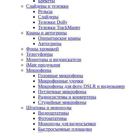
Брекеты
Слайдеры и тележки
Рельсы
Слайдеры
Тележки Dolly
Тележки TrackMaster
Краны и автогрипы
Операторские краны
Автогрипы
Фоны хромакей
Телесуфлеры
Мониторы и видоискатели
iMate продукция
Микрофоны
Головные микрофоны
Микрофонные удочки
Микрофоны для фото DSLR и видеокамер
Петличные микрофоны
Радиосистемы и конвертеры
Студийные микрофоны
Штативы и моноподы
Видеоштативы
Фотоштативы
Моноподы для видеосъемки
Быстросъемные площадки