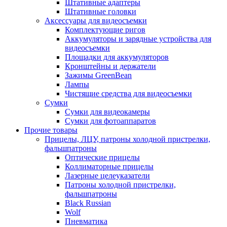
Штативные адаптеры
Штативные головки
Аксессуары для видеосъемки
Комплектующие ригов
Аккумуляторы и зарядные устройства для
видеосъемки
Площадки для аккумуляторов
Кронштейны и держатели
Зажимы GreenBean
Лампы
Чистящие средства для видеосъемки
Сумки
Сумки для видеокамеры
Сумки для фотоаппаратов
Прочие товары
Прицелы, ЛЦУ, патроны холодной пристрелки,
фальшпатроны
Оптические прицелы
Коллиматорные прицелы
Лазерные целеуказатели
Патроны холодной пристрелки,
фальшпатроны
Black Russian
Wolf
Пневматика