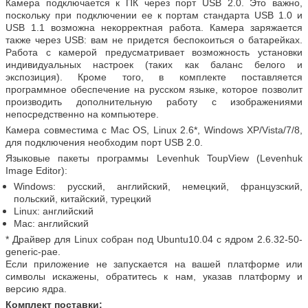
Камера подключается к ПК через порт USB 2.0. Это важно,
поскольку при подключении ее к портам стандарта USB 1.0 и
USB 1.1 возможна некорректная работа. Камера заряжается
также через USB: вам не придется беспокоиться о батарейках.
Работа с камерой предусматривает возможность установки
индивидуальных настроек (таких как баланс белого и
экспозиция). Кроме того, в комплекте поставляется
программное обеспечение на русском языке, которое позволит
производить дополнительную работу с изображениями
непосредственно на компьютере.
Камера совместима с Mac OS, Linux 2.6*, Windows XP/Vista/7/8,
для подключения необходим порт USB 2.0.
Языковые пакеты программы Levenhuk ToupView (Levenhuk
Image Editor):
Windows: русский, английский, немецкий, французский,
польский, китайский, турецкий
Linux: английский
Mac: английский
* Драйвер для Linux собран под Ubuntu10.04 с ядром 2.6.32-50-
generic-pae.
Если приложение не запускается на вашей платформе или
символы искажены, обратитесь к нам, указав платформу и
версию ядра.
Комплект поставки: