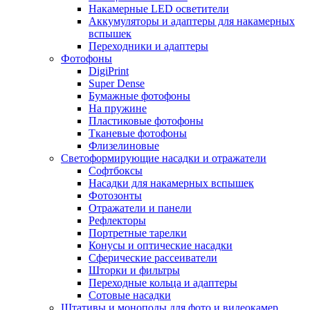
Накамерные LED осветители
Аккумуляторы и адаптеры для накамерных
вспышек
Переходники и адаптеры
Фотофоны
DigiPrint
Super Dense
Бумажные фотофоны
На пружине
Пластиковые фотофоны
Тканевые фотофоны
Флизелиновые
Светоформирующие насадки и отражатели
Софтбоксы
Насадки для накамерных вспышек
Фотозонты
Отражатели и панели
Рефлекторы
Портретные тарелки
Конусы и оптические насадки
Сферические рассеиватели
Шторки и фильтры
Переходные кольца и адаптеры
Сотовые насадки
Штативы и моноподы для фото и видеокамер