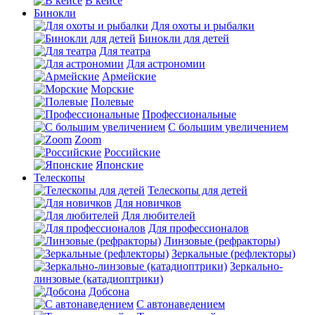
В кейсе
Бинокли
Для охоты и рыбалки
Бинокли для детей
Для театра
Для астрономии
Армейские
Морские
Полевые
Профессиональные
С большим увеличением
Zoom
Российские
Японские
Телескопы
Телескопы для детей
Для новичков
Для любителей
Для профессионалов
Линзовые (рефракторы)
Зеркальные (рефлекторы)
Зеркально-
линзовые (катадиоптрики)
Добсона
С автонаведением