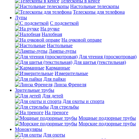
Телескопы в кейсе
Настольные телескопы
Телескопы для телефона
Лупы
С подсветкой
На ручке
Налобная
На очковой оправе
Настольные
Лампы-лупы
Для чтения (просмотровая)
Для шитья (текстильная)
Карманные
Измерительные
Для пайки
Линза Френеля
Зрительные трубы
Для детей
Для охоты и спорта
Для стрельбы
На треноге
Мощные подзорные трубы
Морские подзорные трубы
Монокуляры
Для охоты