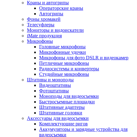
Краны и автогрипы
Операторские краны
Автогрипы
Фоны хромакей
Телесуфлеры
Мониторы и видоискатели
iMate продукция
Микрофоны
Головные микрофоны
Микрофонные удочки
Микрофоны для фото DSLR и видеокамер
Петличные микрофоны
Радиосистемы и конвертеры
Студийные микрофоны
Штативы и моноподы
Видеоштативы
Фотоштативы
Моноподы для видеосъемки
Быстросъемные площадки
Штативные адаптеры
Штативные головки
Аксессуары для видеосъемки
Комплектующие ригов
Аккумуляторы и зарядные устройства для
видеосъемки