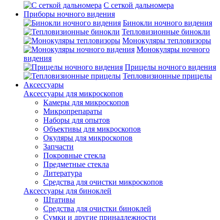
С сеткой дальномера
Приборы ночного видения
Бинокли ночного видения
Тепловизионные бинокли
Монокуляры тепловизоры
Монокуляры ночного
видения
Прицелы ночного видения
Тепловизионные прицелы
Аксессуары
Аксессуары для микроскопов
Камеры для микроскопов
Микропрепараты
Наборы для опытов
Объективы для микроскопов
Окуляры для микроскопов
Запчасти
Покровные стекла
Предметные стекла
Литература
Средства для очистки микроскопов
Аксессуары для биноклей
Штативы
Средства для очистки биноклей
Сумки и другие принадлежности