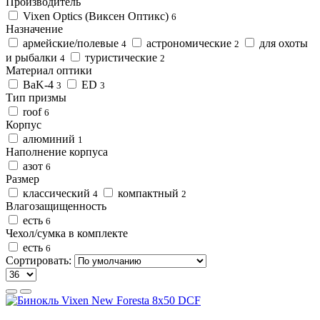
Производитель
Vixen Optics (Виксен Оптикс)
6
Назначение
армейские/полевые
астрономические
для охоты
4
2
и рыбалки
туристические
4
2
Материал оптики
BaK-4
ED
3
3
Тип призмы
roof
6
Корпус
алюминий
1
Наполнение корпуса
азот
6
Размер
классический
компактный
4
2
Влагозащищенность
есть
6
Чехол/сумка в комплекте
есть
6
Сортировать: