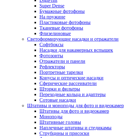
DigiPrint
Super Dense
Бумажные фотофоны
На пружине
Пластиковые фотофоны
Тканевые фотофоны
Флизелиновые
Светоформирующие насадки и отражатели
Софтбоксы
Насадки для накамерных вспышек
Фотозонты
Отражатели и панели
Рефлекторы
Портретные тарелки
Конусы и оптические насадки
Сферические рассеиватели
Шторки и фильтры
Переходные кольца и адаптеры
Сотовые насадки
Штативы и моноподы для фото и видеокамер
Штативы для фото и видеокамер
Моноподы
Штативные головы
Наплечные штативы и стедикамы
Струбцины и присоски