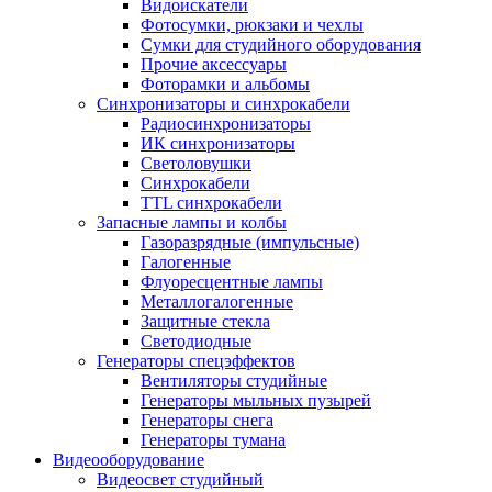
Видоискатели
Фотосумки, рюкзаки и чехлы
Сумки для студийного оборудования
Прочие аксессуары
Фоторамки и альбомы
Синхронизаторы и синхрокабели
Радиосинхронизаторы
ИК синхронизаторы
Светоловушки
Синхрокабели
TTL синхрокабели
Запасные лампы и колбы
Газоразрядные (импульсные)
Галогенные
Флуоресцентные лампы
Металлогалогенные
Защитные стекла
Светодиодные
Генераторы спецэффектов
Вентиляторы студийные
Генераторы мыльных пузырей
Генераторы снега
Генераторы тумана
Видеооборудование
Видеосвет студийный