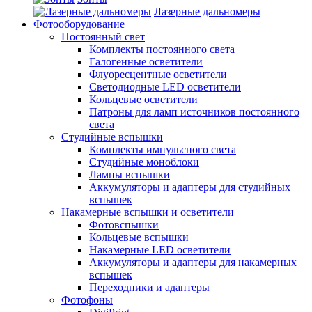
Лазерные дальномеры
Фотооборудование
Постоянный свет
Комплекты постоянного света
Галогенные осветители
Флуоресцентные осветители
Светодиодные LED осветители
Кольцевые осветители
Патроны для ламп источников постоянного
света
Студийные вспышки
Комплекты импульсного света
Студийные моноблоки
Лампы вспышки
Аккумуляторы и адаптеры для студийных
вспышек
Накамерные вспышки и осветители
Фотовспышки
Кольцевые вспышки
Накамерные LED осветители
Аккумуляторы и адаптеры для накамерных
вспышек
Переходники и адаптеры
Фотофоны