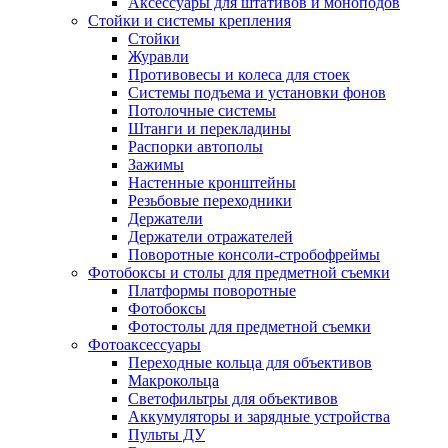
Аксессуары для штативов и моноподов
Стойки и системы крепления
Стойки
Журавли
Противовесы и колеса для стоек
Системы подъема и установки фонов
Потолочные системы
Штанги и перекладины
Распорки автополы
Зажимы
Настенные кронштейны
Резьбовые переходники
Держатели
Держатели отражателей
Поворотные консоли-стробофреймы
Фотобоксы и столы для предметной съемки
Платформы поворотные
Фотобоксы
Фотостолы для предметной съемки
Фотоаксессуары
Переходные кольца для объективов
Макрокольца
Светофильтры для объективов
Аккумуляторы и зарядные устройства
Пульты ДУ