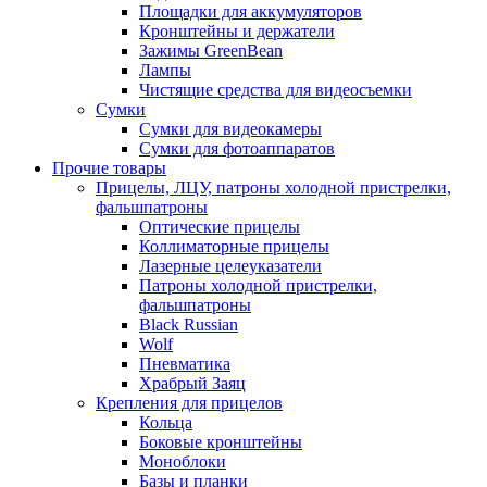
Площадки для аккумуляторов
Кронштейны и держатели
Зажимы GreenBean
Лампы
Чистящие средства для видеосъемки
Сумки
Сумки для видеокамеры
Сумки для фотоаппаратов
Прочие товары
Прицелы, ЛЦУ, патроны холодной пристрелки,
фальшпатроны
Оптические прицелы
Коллиматорные прицелы
Лазерные целеуказатели
Патроны холодной пристрелки,
фальшпатроны
Black Russian
Wolf
Пневматика
Храбрый Заяц
Крепления для прицелов
Кольца
Боковые кронштейны
Моноблоки
Базы и планки