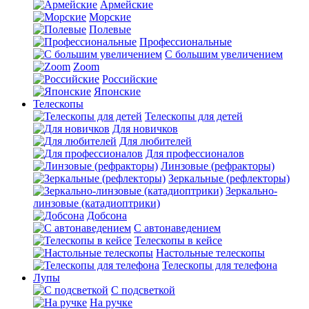
Армейские
Морские
Полевые
Профессиональные
С большим увеличением
Zoom
Российские
Японские
Телескопы
Телескопы для детей
Для новичков
Для любителей
Для профессионалов
Линзовые (рефракторы)
Зеркальные (рефлекторы)
Зеркально-
линзовые (катадиоптрики)
Добсона
С автонаведением
Телескопы в кейсе
Настольные телескопы
Телескопы для телефона
Лупы
С подсветкой
На ручке