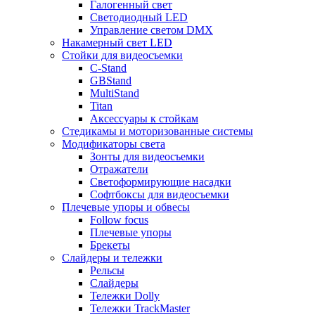
Галогенный свет
Светодиодный LED
Управление светом DMX
Накамерный свет LED
Стойки для видеосъемки
C-Stand
GBStand
MultiStand
Titan
Аксессуары к стойкам
Стедикамы и моторизованные системы
Модификаторы света
Зонты для видеосъемки
Отражатели
Светоформирующие насадки
Софтбоксы для видеосъемки
Плечевые упоры и обвесы
Follow focus
Плечевые упоры
Брекеты
Слайдеры и тележки
Рельсы
Слайдеры
Тележки Dolly
Тележки TrackMaster