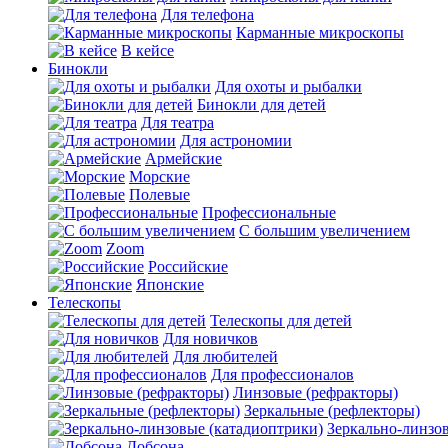
Для телефона
Карманные микроскопы
В кейсе
Бинокли
Для охоты и рыбалки
Бинокли для детей
Для театра
Для астрономии
Армейские
Морские
Полевые
Профессиональные
С большим увеличением
Zoom
Российские
Японские
Телескопы
Телескопы для детей
Для новичков
Для любителей
Для профессионалов
Линзовые (рефракторы)
Зеркальные (рефлекторы)
Зеркально-линзо
Добсона