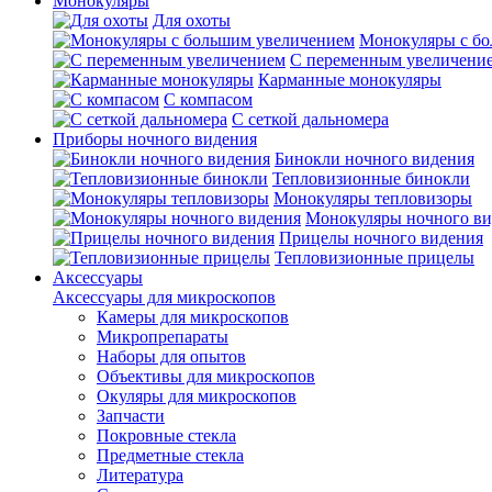
Монокуляры
Для охоты
Монокуляры с б
С переменным увеличени
Карманные монокуляры
С компасом
С сеткой дальномера
Приборы ночного видения
Бинокли ночного видения
Тепловизионные бинокли
Монокуляры тепловизоры
Монокуляры ночного ви
Прицелы ночного видения
Тепловизионные прицелы
Аксессуары
Аксессуары для микроскопов
Камеры для микроскопов
Микропрепараты
Наборы для опытов
Объективы для микроскопов
Окуляры для микроскопов
Запчасти
Покровные стекла
Предметные стекла
Литература