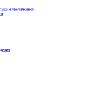
ольшим увеличением
ем
дения