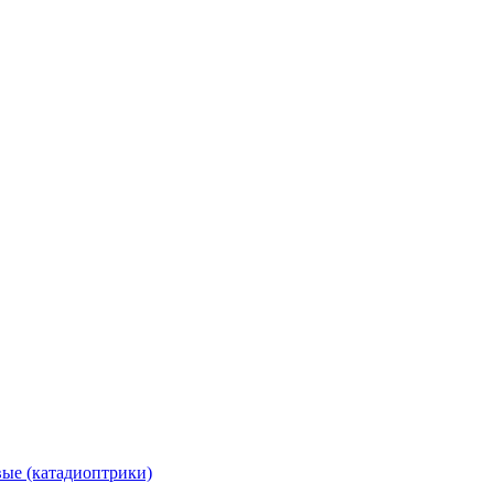
вые (катадиоптрики)