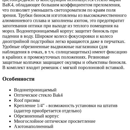
BaK4, обладающее большим коэффициентом преломления,
что позволяет уменьшить светохроматизм по краям поля
зрения. Трубки бинокля изготовлены из высококачественного
алюминиевого сплава и заполнены азотом, это предотвратит
запотевания оптики при выходе из теплого помещения на
мороз. Водонепроницаемый корпус защитит бинокль при
падении в воду. Широкое колесо фокусировки и колесо
диоптрийной подстройки легко вращаются даже в перчатках.
Удобные обрезиненные выдвижные наглазники (для
наблюдения в очках, в т.ч. солнцезащитных) имеют фиксацию
в крайних и промежуточных положениях. Резиновые
защитные колпачки защищают окуляры и объективы бинокля.
В комплект входит ремешок с мягкой поролоновой вставкой.
Особенности
Водонепроницаемый
Оптическое стекло Bak4
Roof призмы
Крепление 1/4" - возможность установки на штатив
(адаптер приобретается отдельно)
Обрезиненный корпус
Многослойное оптическое просветление
Азотонаполненный