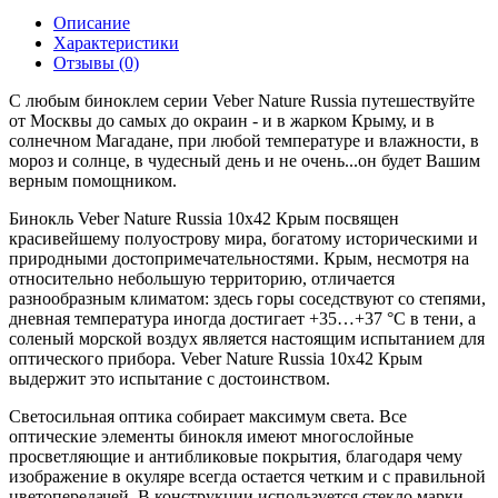
Описание
Характеристики
Отзывы (0)
С любым биноклем серии Veber Nature Russia путешествуйте
от Москвы до самых до окраин - и в жарком Крыму, и в
солнечном Магадане, при любой температуре и влажности, в
мороз и солнце, в чудесный день и не очень...он будет Вашим
верным помощником.
Бинокль Veber Nature Russia 10x42 Крым посвящен
красивейшему полуострову мира, богатому историческими и
природными достопримечательностями. Крым, несмотря на
относительно небольшую территорию, отличается
разнообразным климатом: здесь горы соседствуют со степями,
дневная температура иногда достигает +35…+37 °C в тени, а
соленый морской воздух является настоящим испытанием для
оптического прибора. Veber Nature Russia 10x42 Крым
выдержит это испытание с достоинством.
Светосильная оптика собирает максимум света. Все
оптические элементы бинокля имеют многослойные
просветляющие и антибликовые покрытия, благодаря чему
изображение в окуляре всегда остается четким и с правильной
цветопередачей. В конструкции используется стекло марки