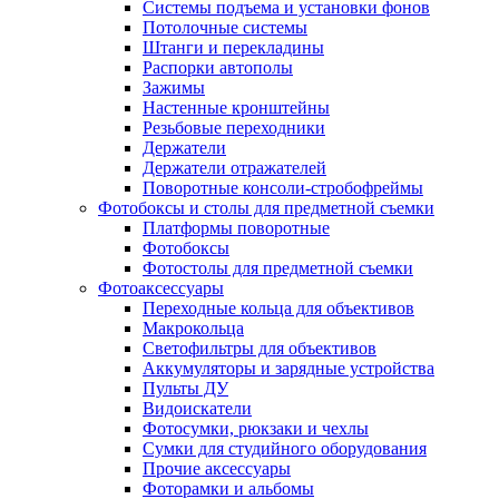
Системы подъема и установки фонов
Потолочные системы
Штанги и перекладины
Распорки автополы
Зажимы
Настенные кронштейны
Резьбовые переходники
Держатели
Держатели отражателей
Поворотные консоли-стробофреймы
Фотобоксы и столы для предметной съемки
Платформы поворотные
Фотобоксы
Фотостолы для предметной съемки
Фотоаксессуары
Переходные кольца для объективов
Макрокольца
Светофильтры для объективов
Аккумуляторы и зарядные устройства
Пульты ДУ
Видоискатели
Фотосумки, рюкзаки и чехлы
Сумки для студийного оборудования
Прочие аксессуары
Фоторамки и альбомы