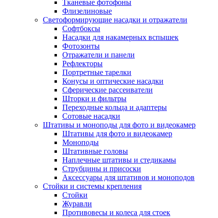
Тканевые фотофоны
Флизелиновые
Светоформирующие насадки и отражатели
Софтбоксы
Насадки для накамерных вспышек
Фотозонты
Отражатели и панели
Рефлекторы
Портретные тарелки
Конусы и оптические насадки
Сферические рассеиватели
Шторки и фильтры
Переходные кольца и адаптеры
Сотовые насадки
Штативы и моноподы для фото и видеокамер
Штативы для фото и видеокамер
Моноподы
Штативные головы
Наплечные штативы и стедикамы
Струбцины и присоски
Аксессуары для штативов и моноподов
Стойки и системы крепления
Стойки
Журавли
Противовесы и колеса для стоек