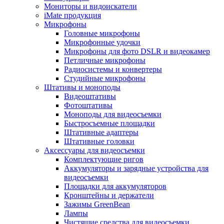
Мониторы и видоискатели
iMate продукция
Микрофоны
Головные микрофоны
Микрофонные удочки
Микрофоны для фото DSLR и видеокамер
Петличные микрофоны
Радиосистемы и конвертеры
Студийные микрофоны
Штативы и моноподы
Видеоштативы
Фотоштативы
Моноподы для видеосъемки
Быстросъемные площадки
Штативные адаптеры
Штативные головки
Аксессуары для видеосъемки
Комплектующие ригов
Аккумуляторы и зарядные устройства для
видеосъемки
Площадки для аккумуляторов
Кронштейны и держатели
Зажимы GreenBean
Лампы
Чистящие средства для видеосъемки