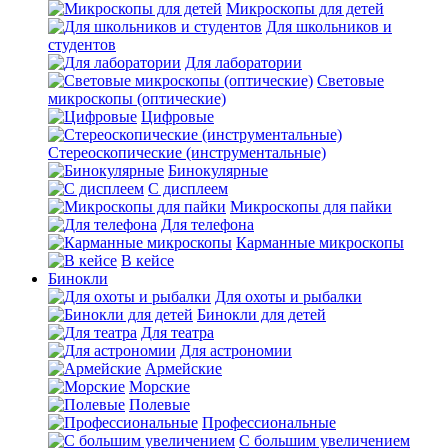
Микроскопы для детей
Для школьников и
студентов
Для лаборатории
Световые
микроскопы (оптические)
Цифровые
Стереоскопические (инструментальные)
Бинокулярные
С дисплеем
Микроскопы для пайки
Для телефона
Карманные микроскопы
В кейсе
Бинокли
Для охоты и рыбалки
Бинокли для детей
Для театра
Для астрономии
Армейские
Морские
Полевые
Профессиональные
С большим увеличением