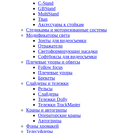
C-Stand
GBStand
MultiStand
Titan
Аксессуары к стойкам
Стедикамы и моторизованные системы
Модификаторы света
Зонты для видеосъемки
Отражатели
Светоформирующие насадки
Софтбоксы для видеосъемки
Плечевые упоры и обвесы
Follow focus
Плечевые упоры
Брекеты
Слайдеры и тележки
Рельсы
Слайдеры
Тележки Dolly
Тележки TrackMaster
Краны и автогрипы
Операторские краны
Автогрипы
Фоны хромакей
Телесуфлеры