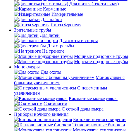
Для шитья (текстильная)
Карманные
Измерительные
Для пайки
Линза Френеля
Зрительные трубы
Для детей
Для охоты и спорта
Для стрельбы
На треноге
Мощные подзорные трубы
Морские подзорные трубы
Монокуляры
Для охоты
Монокуляры с
большим увеличением
С переменным
увеличением
Карманные монокуляры
С компасом
С сеткой дальномера
Приборы ночного видения
Бинокли ночного видения
Тепловизионные бинокли
Монокуляры тепловизоры