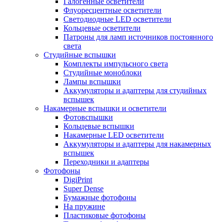
Галогенные осветители
Флуоресцентные осветители
Светодиодные LED осветители
Кольцевые осветители
Патроны для ламп источников постоянного
света
Студийные вспышки
Комплекты импульсного света
Студийные моноблоки
Лампы вспышки
Аккумуляторы и адаптеры для студийных
вспышек
Накамерные вспышки и осветители
Фотовспышки
Кольцевые вспышки
Накамерные LED осветители
Аккумуляторы и адаптеры для накамерных
вспышек
Переходники и адаптеры
Фотофоны
DigiPrint
Super Dense
Бумажные фотофоны
На пружине
Пластиковые фотофоны