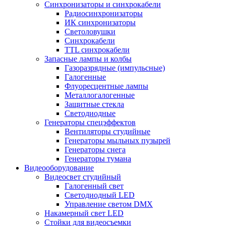
Синхронизаторы и синхрокабели
Радиосинхронизаторы
ИК синхронизаторы
Светоловушки
Синхрокабели
TTL синхрокабели
Запасные лампы и колбы
Газоразрядные (импульсные)
Галогенные
Флуоресцентные лампы
Металлогалогенные
Защитные стекла
Светодиодные
Генераторы спецэффектов
Вентиляторы студийные
Генераторы мыльных пузырей
Генераторы снега
Генераторы тумана
Видеооборудование
Видеосвет студийный
Галогенный свет
Светодиодный LED
Управление светом DMX
Накамерный свет LED
Стойки для видеосъемки