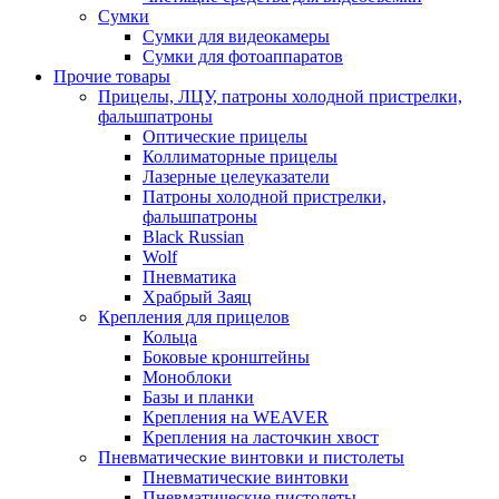
Сумки
Сумки для видеокамеры
Сумки для фотоаппаратов
Прочие товары
Прицелы, ЛЦУ, патроны холодной пристрелки,
фальшпатроны
Оптические прицелы
Коллиматорные прицелы
Лазерные целеуказатели
Патроны холодной пристрелки,
фальшпатроны
Black Russian
Wolf
Пневматика
Храбрый Заяц
Крепления для прицелов
Кольца
Боковые кронштейны
Моноблоки
Базы и планки
Крепления на WEAVER
Крепления на ласточкин хвост
Пневматические винтовки и пистолеты
Пневматические винтовки
Пневматические пистолеты